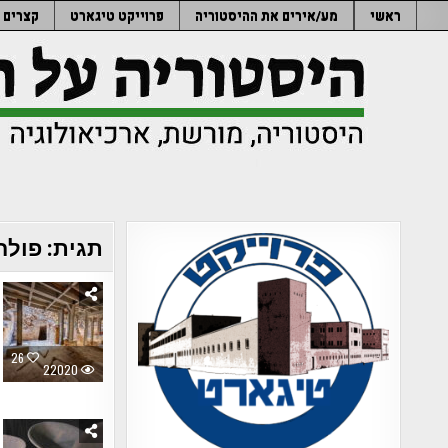
Ski
ראשי
מע/אירים את ההיסטוריה
פרוייקט טיגארט
קצרים
t
conten
תגית:
פולח
26
22020