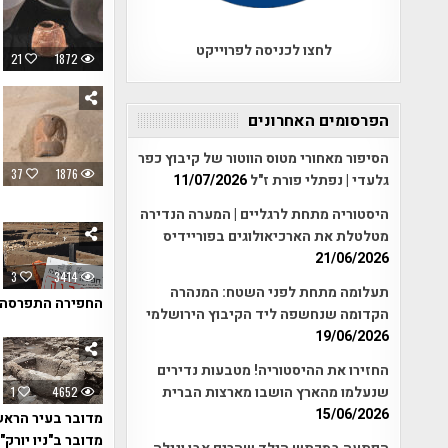
לחצו לכניסה לפרוייקט
21
1872
הפרסומים האחרונים
הסיפור מאחורי מטוס הווטור של קיבוץ כפר
37
1876
גלעדי | נפתלי פורת ז"ל
11/07/2026
היסטוריה מתחת לרגליים | המערה הנדירה
מטלטלת את הארכיאולוגים בפוריידיס
21/06/2026
3
3414
תעלומה מתחת לפני השטח: המנהרה
החפירה התפרסה על גבי 3 שנים של עבודות בשטחים נרחבים אשר 
הקדומה שנחשפה ליד הקיבוץ הירושלמי
19/06/2026
החזירו את ההיסטוריה! מטבעות נדירים
שנעלמו מהארץ הושבו מארצות הברית
1
4652
15/06/2026
מדובר בעיר הראש
מדובר ב"ניו יורק