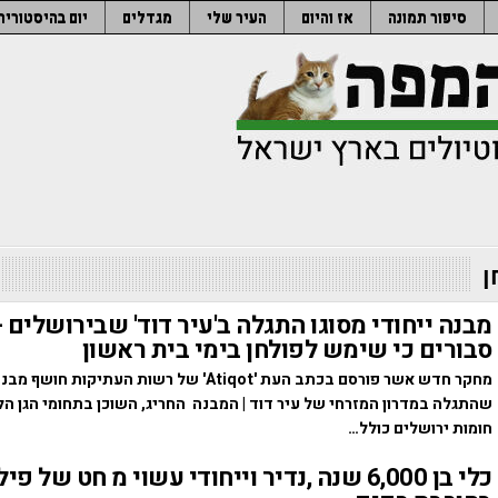
סיפור תמונה
אז והיום
העיר שלי
מגדלים
יום בהיסטוריה
ן
מבנה ייחודי מסוגו התגלה ב'עיר דוד' שבירושלים 
סבורים כי שימש לפולחן בימי בית ראשון
מחקר חדש אשר פורסם בכתב העת 'Atiqot' של רשות העתיקות חו
שהתגלה במדרון המזרחי של עיר דוד | המבנה החריג, השוכן בתחומי הגן הל
חומות ירושלים כולל…
כלי בן 6,000 שנה ,נדיר וייחודי עשוי מ חט של 