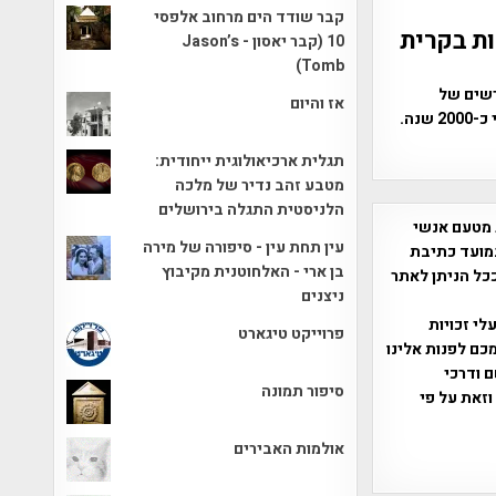
קבר שודד הים מרחוב אלפסי
פו בחפירות בקרית
10 (קבר יאסון - Jason’s
Tomb)
רשים של
אז והיום
מטבעות זהב ותכשיטים ייחודים. האוצר תוארך לתקופת מרד בר כוכבא לפני כ-2000 שנה.
תגלית ארכיאולוגית ייחודית:
מטבע זהב נדיר של מלכה
הלניסטית התגלה בירושלים
 מטעם אנשי
עין תחת עין - סיפורה של מירה
מועד כתיבת
בן ארי - האלחוטנית מקיבוץ
ככל הניתן לאתר
ניצנים
שס"ח 2007. במידה והנכם בעלי זכויות
פרוייקט טיגארט
כם לפנות אלינו
ברת, שם ודרכי
סיפור תמונה
וזאת על פי
אולמות האבירים