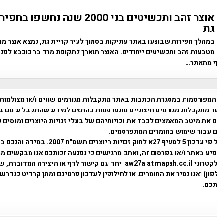
אוצר זהב ותכשיטים בני 2000 שנה נחש
גת
במהלך חפירות שבוצעו באתר עתיקות בסמוך לעיר קריית גת, נמצא אוצר מ
ף מהאתר…
המפורסמות במסגרת הכתבות באתר מתקבלות מגורמים שונים ו/או מצולמות
ר מתקבלות מגורמים חיצוניים מתפרסמות בהתאם למידע שהתקבל עימם ב
 את מיטב המאמצים לכבד את זכויותיהם של בעלי זכויות היוצרים ומנסים 
ים עבור שימוש בחומרים המתפרסמים.
השימוש נעשה על פי עדכון 5 לסעיף 27א לחוק זכויות היוצרים ת
פיע באתר ו/או בפרסום זה, ואתם מרגישים כי נפגעה זכותכם אנו מבקשים ממ
באמצעות דואר אלקטרוני law27a at mapah.co.il יחד עם קישור לדף או היצירה המדו
ון) ואנו נסיר את החומרים. או לחילופין לעדכון פרטיכם ומתן קרדיט כנדרש 
כם.
פרוייקט טיגארט , Efi Elian , Tegart Fort , tegart fortress