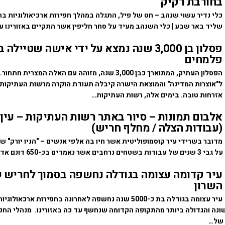
בחורבת רקיק
כלי נדיר עשוי שנהב – חט של פיל, התגלה במהלך חפירות ארכיאולוגיות ב
שליד באר שבע | כלי השנהב מעיד על סחר חליפין אשר התקיים באזורינו ע
פסלון בן 3,000 שנה נמצא על ידי אישה שטיילה
פלמחים
הפסלון העתיק, המתוארך כבן 3,000 שנה, מזוהה עם האלה המצרית
ל"אוצרות המדינה" והמוצאת הישרה קיבלה תעודת הוקרה מרשות העתיקות 
אזרחות טובה. בימים אלה, רשות העתיקות…
אלבום תמונות – סיור באתר רשות העתיקות – עין 
(עבודות הצלה / מחלף חריש)
מדובר בשרידי עיר קוסמופוליטית אשר חיו בה אלפי אנשים – "הניו יורק" 
נאמדים בכ-650 דונם אדמה….
עיר קדומה עצומה בגודלה נחשפה בסמוך לחריש 
השרון
עיר עצומה בגודלה בת כ-5000 שנה נחשפה לאחרונה בחפירות ארכאול
ונה והגדולה ביותר מהתקופה הקדומה שנחשף עד כה באזורינו. מנהלי החפ
" של…