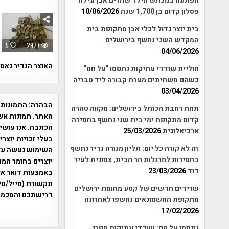
הפתעה במכתש הילד שהרים אבן וגילה
פסלון קדום בן 1,700 שנה
10/06/2026
בית יוצר גדול לכלי אבן מתקופת בית
המקדש השני נחשף בירושלים
5
2927
04/06/2026
האוצר הנדיר נאס
חוליית שודדי עתיקות נתפסו "על חם"
כשהם משחיתים מערת קבורה ליד טבריה
03/04/2026
הבהרה:
התמונות 
תחת רחבת הכותל בירושלים: מקווה טהרה
האתר. תמונות אש
קדום מתקופת ימי בית שני נחשף בחפירה
הכתבה. אנו עושים
ארכיאלוגית
25/03/2026
בעלי זכויות יוצר
זה לא קורה כל יום: תליון מנורה נדיר נחשף
בחפירות למרגלות הר הבית, צפונית לעיר
יוצרים בחומר המו
דוד
23/03/2026
תקשורת (מייל/טלפ
שרידים חדשים של קטע מחומת ירושלים
דרישתכם והסכמת
מתקופת החשמונאים נחשפו לאחרונה
17/02/2026
אפי אליאן , היסטוריה על המפה , 
נתפסו על חם: שודדי עתיקות חפרו