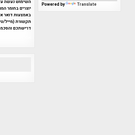
Powered by
Translate
יוצרים בחומר המו
תקשורת (מייל/טלפ
דרישתכם והסכמת
אפי אליאן , היסטוריה על המפה , 