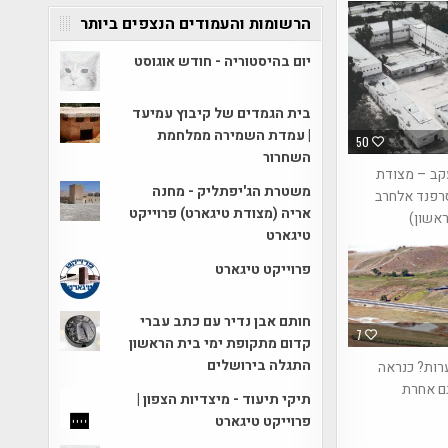
הרשומות והעמודים הנצפים ביותר
יום בהיסטוריה - חודש אוגוסט
בית הגמדים של קיבוץ עמיעד
| עמדת השמירה ממלחמת
50
השחרור
קב – מצודת
משטרת הג'יפתליק - מחנה
פנד אלחרב
אריה (מצודת טיגארט) פרוייקט
אשון)
טיגארט
פרוייקט טיגארט
חותם אבן נדיר עם כתב עברי
7
קדום מתקופת ימי בית הראשון
התגלה בירושלים
רות? כנראה
ם אחרת
תיקי תיעוד - מיצדיות הצפון |
פרוייקט טיגארט