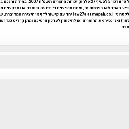
השימוש נעשה על פי עדכון 5 לסעיף 27א לחוק זכויות היוצרים ת
פיע באתר ו/או בפרסום זה, ואתם מרגישים כי נפגעה זכותכם אנו מבקשים ממ
באמצעות דואר אלקטרוני law27a at mapah.co.il יחד עם קישור לדף או היצירה המדו
ון) ואנו נסיר את החומרים. או לחילופין לעדכון פרטיכם ומתן קרדיט כנדרש 
כם.
פרוייקט טיגארט , Efi Elian , Tegart Fort , tegart fortress