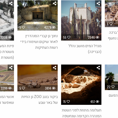
6
5
4279
 ברכה
נחנך גן קברי הסנהדרין
2208
55
2546
 נחשף
לאחר שיקום ושימורו בידי
מגדל המים מושב נהלל
פינת המע
רשות העתיקות
(הבריכה)
משטרת סר
(משטרת ר
22
3299
5
3814
והפעם
אנשי המע
ביקור בנגב ZOO גן החיות
15
451
שאפשר ג
של באר שבע
תעלומה מתחת לפני השטח:
המנהרה הקדומה שנחשפה