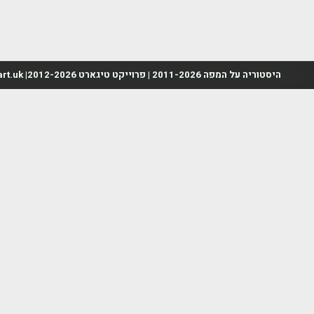
היסטוריה על המפה 2011-2026 | פרוייקט טיגארט 2012-2026| www.mapah.co.il | www.tegart.uk