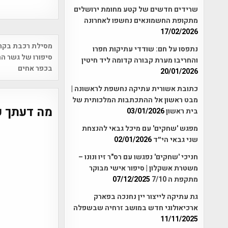
שרידים חדשים של קטע מחומת ירושלים
מתקופת החשמונאים נחשפו לאחרונה
17/02/2026
Post
מסילת רכבת בקרי
נתפסו על חם: שודדי עתיקות חפרו
vigation
סיפורו של גשר ה
והחריבו מערת קבורה קדומה ליד חיטין
בכפר אחים
20/01/2026
כתובת אשורית עתיקה נחשפת לראשונה |
מבט ראשון אל ההתכתבות המלכותית של
מה דעתך ע
בית ראשון
03/01/2026
מפגש 'שחקים' עם מיכל גבאי להנצחת
שני גבאי הי״ד
02/01/2026
חניכי 'שחקים' נפגשו עם רס"ר זיו ונונו –
משטרת אשקלון | סיפור אישי מבוקר
מתקפת ה 7/10
07/12/2025
גת עתיקה לייצור יין נחנכה בפארק
ארכיאולוגי חדש במושב זרחיה שבשפלה
11/11/2025