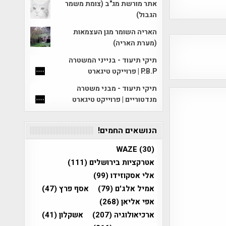
אתר מורשת מג"ב (צומת משמר
הגבול)
האריה השומר מגן העצמאות
(מערת האריה)
תיקי תיעוד - בנייני המשטרה
P.B.P | פרוייקט טיגארט
תיקי תיעוד - מבני משטרה
מנדטוריים | פרוייקט טיגארט
הנושאים החמים!
WAZE
(30)
אטרקציות בירושלים
(111)
אלי אסקוזידו
(99)
אמיל אלג'ם
(79)
אסף פרץ
(47)
אפי אליאן
(268)
ארכיאולוגיה
(207)
אשקלון
(41)