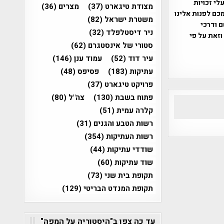
שס"ח 2007. במידה והנכם בעלי זכויות
מצודת טיגארט
(37)
מצרים
(36)
כם לפנות אלינו
משטרת ישראל
(82)
ברת, שם ודרכי
ניר דיסטלפלד
(32)
וזאת על פי
סטורי של אינסטגרם
(62)
עיר דוד
(52)
עמוד ענן
(146)
עתיקות
(183)
פסיפס
(48)
פרויקט טיגארט
(37)
פתוח בשבת
(130)
צה"ל
(80)
קלרה עמית
(51)
רשות הטבע והגנים
(31)
רשות העתיקות
(354)
שודדי עתיקות
(44)
שוד עתיקות
(60)
תקופת בית שני
(73)
תקופת המנדט הבריטי
(129)
עד כה צפו ב"היסטוריה על המפה"