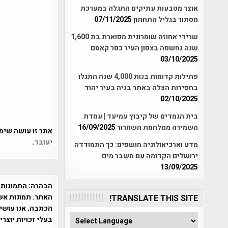
אוצר מטבעות עתיקים התגלה במערכת
מסתור בגליל התחתון
07/11/2025
שרידי אחוזה שומרונית מפוארת בת 1,600
שנה נחשפה בצפון העיר כפר קאסם
03/10/2025
פתילות קדומות בנות 4,000 שנה התגלו
בחפירות הצלה באתר בניה בעיר יהוד
02/10/2025
בית הגמדים של קיבוץ עמיעד | עמדת
השמירה ממלחמת השחרור
16/09/2025
אתר זו עושה שימוש ב-Akismet כדי לסנן
יעובד
.
מדע וארכיאולוגיה חושפים: כך התמודדה
ירושלים הקדומה עם משבר מים
13/09/2025
הבהרה:
התמונות 
האתר. תמונות אש
TRANSLATE THIS SITE!
הכתבה. אנו עושים
בעלי זכויות יוצר