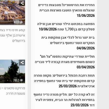
החזירו את ההיסטוריה! מטבעות נדירים
שנעלמו מהארץ הושבו מארצות הברית
15/06/2026
4118
הפתעה במכתש הילד שהרים אבן וגילה
פסלון קדום בן 1,700 שנה
10/06/2026
קמע חרס נדיר בעל
אישית בן אלף שנה
בית יוצר גדול לכלי אבן מתקופת בית
בירושלים
המקדש השני נחשף בירושלים
04/06/2026
חוליית שודדי עתיקות נתפסו "על חם"
כשהם משחיתים מערת קבורה ליד טבריה
03/04/2026
תחת רחבת הכותל בירושלים: מקווה טהרה
7853
קדום מתקופת ימי בית שני נחשף בחפירה
ארכיאלוגית
25/03/2026
פרויקט טיגארט – 
משטרת חדרה
זה לא קורה כל יום: תליון מנורה נדיר נחשף
בחפירות למרגלות הר הבית, צפונית לעיר
דוד
23/03/2026