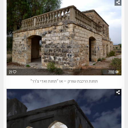
21
7110
תחנת הרכבת שורק – או "תחנת ואדי צ'רר"