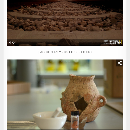
4
4156
תחנת הרכבת נענה – או תחנת נען