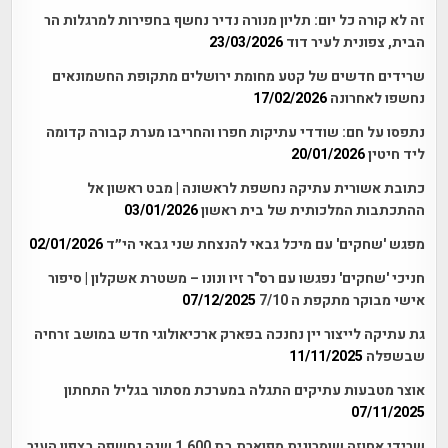
זה לא קורה כל יום: תליון מנורה נדיר נחשף בחפירות למרגלות הר
הבית, צפונית לעיר דוד
23/03/2026
שרידים חדשים של קטע מחומת ירושלים מתקופת החשמונאים
נחשפו לאחרונה
17/02/2026
נתפסו על חם: שודדי עתיקות חפרו והחריבו מערת קבורה קדומה
ליד חיטין
20/01/2026
כתובת אשורית עתיקה נחשפת לראשונה | מבט ראשון אל
ההתכתבות המלכותית של בית ראשון
03/01/2026
מפגש 'שחקים' עם מיכל גבאי להנצחת שני גבאי הי״ד
02/01/2026
חניכי 'שחקים' נפגשו עם רס"ר זיו ונונו – משטרת אשקלון | סיפור
אישי מבוקר מתקפת ה 7/10
07/12/2025
גת עתיקה לייצור יין נחנכה בפארק ארכיאולוגי חדש במושב זרחיה
שבשפלה
11/11/2025
אוצר מטבעות עתיקים התגלה במערכת מסתור בגליל התחתון
07/11/2025
שרידי אחוזה שומרונית מפוארת בת 1,600 שנה נחשפה בצפון העיר