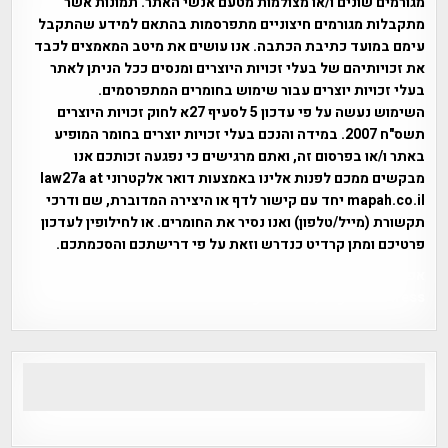
מגורמים שונים ו/או מצולמות מטעם אנשי האתר. תמונות אשר
מתקבלות מגורמים חיצוניים מתפרסמות בהתאם למידע שהתקבל
עימם במועד כתיבת הכתבה. אנו עושים את מיטב המאמצים לכבד
את זכויותיהם של בעלי זכויות היוצרים ומנסים ככל הניתן לאתר
בעלי זכויות יוצרים עבור שימוש בחומרים המתפרסמים.
השימוש נעשה על פי עדכון 5 לסעיף 27א לחוק זכויות היוצרים
תשס"ח 2007. במידה והנכם בעלי זכויות יוצרים בחומר המופיע
באתר ו/או בפרסום זה, ואתם מרגישים כי נפגעה זכותכם אנו
מבקשים ממכם לפנות אלינו באמצעות דואר אלקטרוני law27a at
mapah.co.il יחד עם קישור לדף או היצירה המדוברת, שם ודרכי
תקשורת (מייל/טלפון) ואנו נסיר את החומרים. או לחילופין לעדכון
פרטיכם ומתן קרדיט כנדרש וזאת על פי דרישתכם והסכמתכם.
אפי אליאן , היסטוריה על המפה , פרוייקט טיגארט , Efi Elian ,
Tegart Fort , tegart fortress