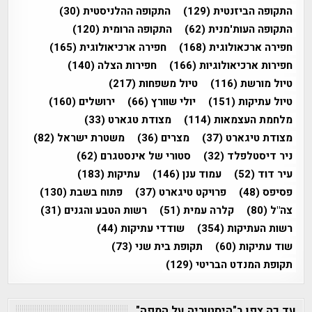
התקופה הביזנטית
(129)
התקופה ההלניסטית
(30)
התקופה העות'מנית
(62)
התקופה הרומית
(120)
חפירה ארכאולוגית
(168)
חפירה ארכיאולוגית
(165)
חפירות ארכיאולוגיות
(166)
חפירות הצלה
(140)
טיול מורשת
(116)
טיול משפחות
(217)
טיול עתיקות
(151)
יולי שוורץ
(66)
ירושלים
(160)
מלחמת העצמאות
(114)
מצודת טגארט
(33)
מצודת טיגארט
(37)
מצרים
(36)
משטרת ישראל
(82)
ניר דיסטלפלד
(32)
סטורי של אינסטגרם
(62)
עיר דוד
(52)
עמוד ענן
(146)
עתיקות
(183)
פסיפס
(48)
פרויקט טיגארט
(37)
פתוח בשבת
(130)
צה"ל
(80)
קלרה עמית
(51)
רשות הטבע והגנים
(31)
רשות העתיקות
(354)
שודדי עתיקות
(44)
שוד עתיקות
(60)
תקופת בית שני
(73)
תקופת המנדט הבריטי
(129)
עד כה צפו ב"היסטוריה על המפה"