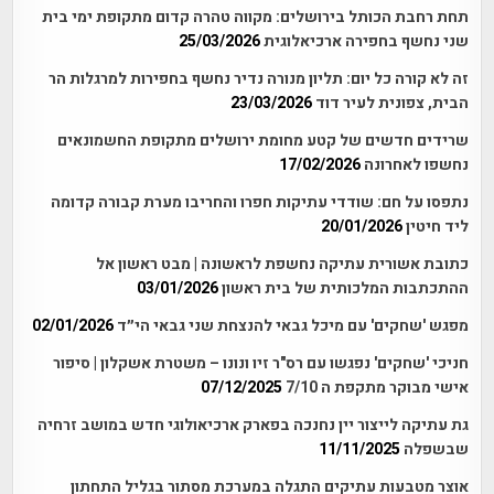
תחת רחבת הכותל בירושלים: מקווה טהרה קדום מתקופת ימי בית
שני נחשף בחפירה ארכיאלוגית
25/03/2026
זה לא קורה כל יום: תליון מנורה נדיר נחשף בחפירות למרגלות הר
הבית, צפונית לעיר דוד
23/03/2026
שרידים חדשים של קטע מחומת ירושלים מתקופת החשמונאים
נחשפו לאחרונה
17/02/2026
נתפסו על חם: שודדי עתיקות חפרו והחריבו מערת קבורה קדומה
ליד חיטין
20/01/2026
כתובת אשורית עתיקה נחשפת לראשונה | מבט ראשון אל
ההתכתבות המלכותית של בית ראשון
03/01/2026
מפגש 'שחקים' עם מיכל גבאי להנצחת שני גבאי הי״ד
02/01/2026
חניכי 'שחקים' נפגשו עם רס"ר זיו ונונו – משטרת אשקלון | סיפור
אישי מבוקר מתקפת ה 7/10
07/12/2025
גת עתיקה לייצור יין נחנכה בפארק ארכיאולוגי חדש במושב זרחיה
שבשפלה
11/11/2025
אוצר מטבעות עתיקים התגלה במערכת מסתור בגליל התחתון