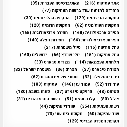
אתר עתיקות
(216)
האוניברסיטה העברית
(35)
היחידה למניעת שוד ברשות העתיקות
(77)
התקופה הביזנטית
(129)
התקופה ההלניסטית
(30)
התקופה העות'מנית
(62)
התקופה הרומית
(120)
חפירה ארכאולוגית
(168)
חפירה ארכיאולוגית
(165)
חפירות ארכיאולוגיות
(166)
חפירות הצלה
(140)
טיול מורשת
(116)
טיול משפחות
(217)
טיול עתיקות
(151)
יולי שוורץ
(66)
ירושלים
(160)
מלחמת העצמאות
(114)
מצודת טגארט
(33)
מצודת טיגארט
(37)
מצרים
(36)
משטרת ישראל
(82)
ניר דיסטלפלד
(32)
סטורי של אינסטגרם
(62)
עיר דוד
(52)
עמוד ענן
(146)
עתיקות
(183)
פסיפס
(48)
פרויקט טיגארט
(37)
פתוח בשבת
(130)
צה"ל
(80)
קלרה עמית
(51)
רשות הטבע והגנים
(31)
רשות העתיקות
(354)
שודדי עתיקות
(44)
שוד עתיקות
(60)
תקופת בית שני
(73)
תקופת המנדט הבריטי
(129)