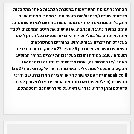
הבהרה:
התמונות המפורסמות במסגרת הכתבות באתר מתקבלות
מגורמים שונים ו/או מצולמות מטעם אנשי האתר. תמונות אשר
מתקבלות מגורמים חיצוניים מתפרסמות בהתאם למידע שהתקבל
עימם במועד כתיבת הכתבה. אנו עושים את מיטב המאמצים לכבד
את זכויותיהם של בעלי זכויות היוצרים ומנסים ככל הניתן לאתר
בעלי זכויות יוצרים עבור שימוש בחומרים המתפרסמים.
השימוש נעשה על פי עדכון 5 לסעיף 27א לחוק זכויות היוצרים
תשס"ח 2007. במידה והנכם בעלי זכויות יוצרים בחומר המופיע
באתר ו/או בפרסום זה, ואתם מרגישים כי נפגעה זכותכם אנו
מבקשים ממכם לפנות אלינו באמצעות דואר אלקטרוני law27a at
mapah.co.il יחד עם קישור לדף או היצירה המדוברת, שם ודרכי
תקשורת (מייל/טלפון) ואנו נסיר את החומרים. או לחילופין לעדכון
פרטיכם ומתן קרדיט כנדרש וזאת על פי דרישתכם והסכמתכם.
אפי אליאן , היסטוריה על המפה , פרוייקט טיגארט , Efi Elian ,
Tegart Fort , tegart fortress