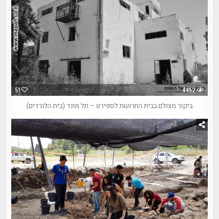
51
4452
ביקור מצולם בבית החרושת לספירט – תל מונד (בית הלורדים)