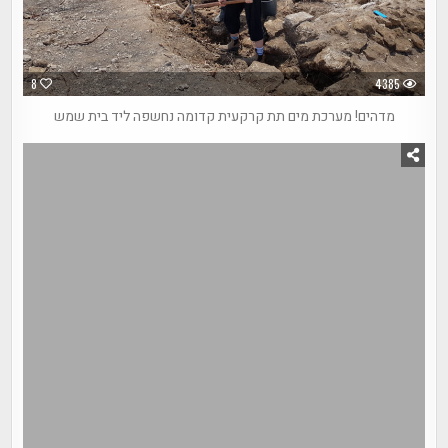
8
4385
מדהים! מערכת מים תת קרקעית קדומה נחשפה ליד בית שמש