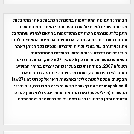
הבהרה:
התמונות המפורסמות במסגרת הכתבות באתר מתקבלות
מגורמים שונים ו/או מצולמות מטעם אנשי האתר. תמונות אשר
מתקבלות מגורמים חיצוניים מתפרסמות בהתאם למידע שהתקבל
עימם במועד כתיבת הכתבה. אנו עושים את מיטב המאמצים לכבד
את זכויותיהם של בעלי זכויות היוצרים ומנסים ככל הניתן לאתר
בעלי זכויות יוצרים עבור שימוש בחומרים המתפרסמים.
השימוש נעשה על פי עדכון 5 לסעיף 27א לחוק זכויות היוצרים
תשס"ח 2007. במידה והנכם בעלי זכויות יוצרים בחומר המופיע
באתר ו/או בפרסום זה, ואתם מרגישים כי נפגעה זכותכם אנו
מבקשים ממכם לפנות אלינו באמצעות דואר אלקטרוני law27a at
mapah.co.il יחד עם קישור לדף או היצירה המדוברת, שם ודרכי
תקשורת (מייל/טלפון) ואנו נסיר את החומרים. או לחילופין לעדכון
פרטיכם ומתן קרדיט כנדרש וזאת על פי דרישתכם והסכמתכם.
אפי אליאן , היסטוריה על המפה , פרוייקט טיגארט , Efi Elian ,
Tegart Fort , tegart fortress