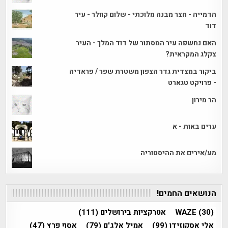
הדמייה - חצר מבנה מלוכתי - שלום קוולר - עיר
דוד
האם נחשפה עיר המסתור של דוד המלך - העיר
צקלג המקראית?
ביקור במצדית גדר הצפון משטרת שפר / פראדיה
- פרויקט טגארט
הר מירון
ערים באות - א
מע/אירים את ההיסטוריה
הנושאים החמים!
(30)
WAZE
אטרקציות בירושלים
(111)
אלי אסקוזידו
(99)
אמיל אלג'ם
(79)
אסף פרץ
(47)