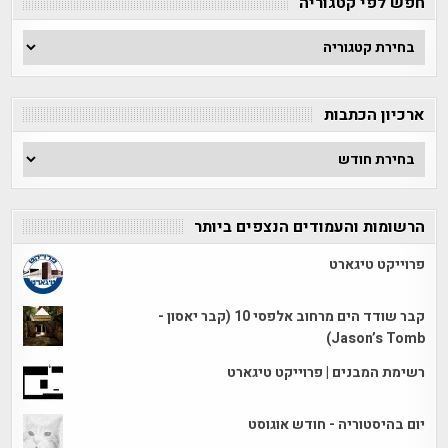
חפש לפי קטגוריה
חפש
לפי
קטגוריה
ארכיון הכתבות
ארכיון
הכתבות
הרשומות והעמודים הנצפים ביותר
פרוייקט טיגארט
קבר שודד הים מרחוב אלפסי 10 (קבר יאסון -
Jason’s Tomb)
רשימת המבנים | פרוייקט טיגארט
יום בהיסטוריה - חודש אוגוסט