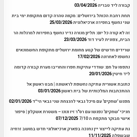
קבורה ליד טבריה
03/04/2026
תחת רחבת הכותל בירושלים: מקווה טהרה קדום מתקופת ימי בית
שני נחשף בחפירה ארכיאלוגית
25/03/2026
זה לא קורה כל יום: תליון מנורה נדיר נחשף בחפירות למרגלות הר
הבית, צפונית לעיר דוד
23/03/2026
שרידים חדשים של קטע מחומת ירושלים מתקופת החשמונאים
נחשפו לאחרונה
17/02/2026
נתפסו על חם: שודדי עתיקות חפרו והחריבו מערת קבורה קדומה
ליד חיטין
20/01/2026
כתובת אשורית עתיקה נחשפת לראשונה | מבט ראשון אל
ההתכתבות המלכותית של בית ראשון
03/01/2026
מפגש 'שחקים' עם מיכל גבאי להנצחת שני גבאי הי״ד
02/01/2026
חניכי 'שחקים' נפגשו עם רס"ר זיו ונונו – משטרת אשקלון | סיפור
אישי מבוקר מתקפת ה 7/10
07/12/2025
גת עתיקה לייצור יין נחנכה בפארק ארכיאולוגי חדש במושב זרחיה
שבשפלה
11/11/2025