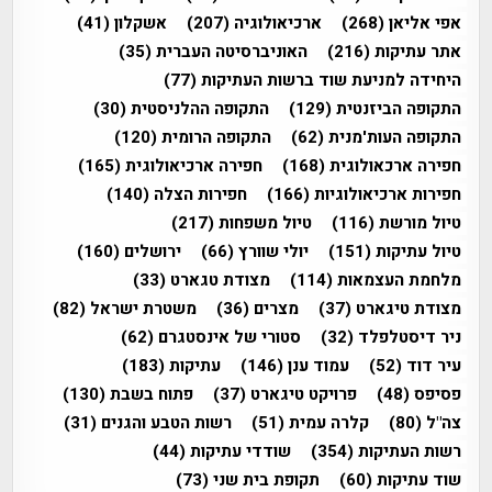
אפי אליאן
(268)
ארכיאולוגיה
(207)
אשקלון
(41)
אתר עתיקות
(216)
האוניברסיטה העברית
(35)
היחידה למניעת שוד ברשות העתיקות
(77)
התקופה הביזנטית
(129)
התקופה ההלניסטית
(30)
התקופה העות'מנית
(62)
התקופה הרומית
(120)
חפירה ארכאולוגית
(168)
חפירה ארכיאולוגית
(165)
חפירות ארכיאולוגיות
(166)
חפירות הצלה
(140)
טיול מורשת
(116)
טיול משפחות
(217)
טיול עתיקות
(151)
יולי שוורץ
(66)
ירושלים
(160)
מלחמת העצמאות
(114)
מצודת טגארט
(33)
מצודת טיגארט
(37)
מצרים
(36)
משטרת ישראל
(82)
ניר דיסטלפלד
(32)
סטורי של אינסטגרם
(62)
עיר דוד
(52)
עמוד ענן
(146)
עתיקות
(183)
פסיפס
(48)
פרויקט טיגארט
(37)
פתוח בשבת
(130)
צה"ל
(80)
קלרה עמית
(51)
רשות הטבע והגנים
(31)
רשות העתיקות
(354)
שודדי עתיקות
(44)
שוד עתיקות
(60)
תקופת בית שני
(73)