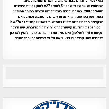
בעלי זכויות יוצרים עבור שימוש בחומרים המתפרסמים.
השימוש נעשה על פי עדכון 5 לסעיף 27א לחוק זכויות היוצרים
תשס"ח 2007. במידה והנכם בעלי זכויות יוצרים בחומר המופיע
באתר ו/או בפרסום זה, ואתם מרגישים כי נפגעה זכותכם אנו
מבקשים ממכם לפנות אלינו באמצעות דואר אלקטרוני law27a at
mapah.co.il יחד עם קישור לדף או היצירה המדוברת, שם ודרכי
תקשורת (מייל/טלפון) ואנו נסיר את החומרים. או לחילופין לעדכון
פרטיכם ומתן קרדיט כנדרש וזאת על פי דרישתכם והסכמתכם.
אפי אליאן , היסטוריה על המפה , פרוייקט טיגארט , Efi Elian ,
Tegart Fort , tegart fortress