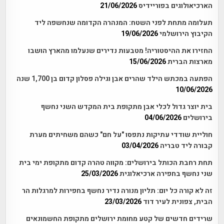
הארכיאולוגים בפוריידיס
21/06/2026
תעלומה מתחת לפני השטח: המנהרה הקדומה שנחשפה ליד
הקיבוץ הירושלמי
19/06/2026
החזירו את ההיסטוריה! מטבעות נדירים שנעלמו מהארץ הושבו
מארצות הברית
15/06/2026
הפתעה במכתש הילד שהרים אבן וגילה פסלון קדום בן 1,700 שנה
10/06/2026
בית יוצר גדול לכלי אבן מתקופת בית המקדש השני נחשף
בירושלים
04/06/2026
חוליית שודדי עתיקות נתפסו "על חם" כשהם משחיתים מערת
קבורה ליד טבריה
03/04/2026
תחת רחבת הכותל בירושלים: מקווה טהרה קדום מתקופת ימי בית
שני נחשף בחפירה ארכיאלוגית
25/03/2026
זה לא קורה כל יום: תליון מנורה נדיר נחשף בחפירות למרגלות הר
הבית, צפונית לעיר דוד
23/03/2026
שרידים חדשים של קטע מחומת ירושלים מתקופת החשמונאים