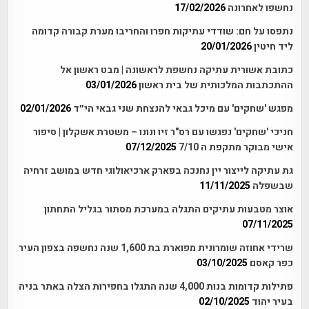
נחשפו לאחרונה
17/02/2026
נתפסו על חם: שודדי עתיקות חפרו והחריבו מערת קבורה קדומה
ליד חיטין
20/01/2026
כתובת אשורית עתיקה נחשפת לראשונה | מבט ראשון אל
ההתכתבות המלכותית של בית ראשון
03/01/2026
מפגש 'שחקים' עם מיכל גבאי להנצחת שני גבאי הי״ד
02/01/2026
חניכי 'שחקים' נפגשו עם רס"ר זיו ונונו – משטרת אשקלון | סיפור
אישי מבוקר מתקפת ה 7/10
07/12/2025
גת עתיקה לייצור יין נחנכה בפארק ארכיאולוגי חדש במושב זרחיה
שבשפלה
11/11/2025
אוצר מטבעות עתיקים התגלה במערכת מסתור בגליל התחתון
07/11/2025
שרידי אחוזה שומרונית מפוארת בת 1,600 שנה נחשפה בצפון העיר
כפר קאסם
03/10/2025
פתילות קדומות בנות 4,000 שנה התגלו בחפירות הצלה באתר בניה
בעיר יהוד
02/10/2025