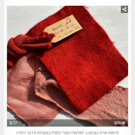
16
1091
פיסות אריג הצבוע ב 'תולעת השני' התגלו במערות מדבר יהודה