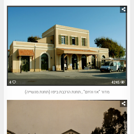
4
4245
מדור "אז והיום" , תחנת הרכבת ביפו (תחנת מנשייה)