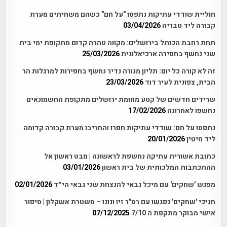
חוליית שודדי עתיקות נתפסו "על חם" כשהם משחיתים מערת
קבורה ליד טבריה
03/04/2026
תחת רחבת הכותל בירושלים: מקווה טהרה קדום מתקופת ימי בית
שני נחשף בחפירה ארכיאלוגית
25/03/2026
זה לא קורה כל יום: תליון מנורה נדיר נחשף בחפירות למרגלות הר
הבית, צפונית לעיר דוד
23/03/2026
שרידים חדשים של קטע מחומת ירושלים מתקופת החשמונאים
נחשפו לאחרונה
17/02/2026
נתפסו על חם: שודדי עתיקות חפרו והחריבו מערת קבורה קדומה
ליד חיטין
20/01/2026
כתובת אשורית עתיקה נחשפת לראשונה | מבט ראשון אל
ההתכתבות המלכותית של בית ראשון
03/01/2026
מפגש 'שחקים' עם מיכל גבאי להנצחת שני גבאי הי״ד
02/01/2026
חניכי 'שחקים' נפגשו עם רס"ר זיו ונונו – משטרת אשקלון | סיפור
אישי מבוקר מתקפת ה 7/10
07/12/2025