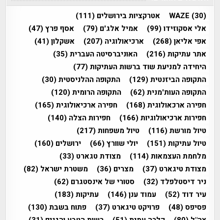
(30)
WAZE
אטרקציות בירושלים
(111)
אלי אסקוזידו
(99)
אמיל אלג'ם
(79)
אסף פרץ
(47)
אפי אליאן
(268)
ארכיאולוגיה
(207)
אשקלון
(41)
אתר עתיקות
(216)
האוניברסיטה העברית
(35)
היחידה למניעת שוד ברשות העתיקות
(77)
התקופה הביזנטית
(129)
התקופה ההלניסטית
(30)
התקופה העות'מנית
(62)
התקופה הרומית
(120)
חפירה ארכאולוגית
(168)
חפירה ארכיאולוגית
(165)
חפירות ארכיאולוגיות
(166)
חפירות הצלה
(140)
טיול מורשת
(116)
טיול משפחות
(217)
טיול עתיקות
(151)
יולי שוורץ
(66)
ירושלים
(160)
מלחמת העצמאות
(114)
מצודת טגארט
(33)
מצודת טיגארט
(37)
מצרים
(36)
משטרת ישראל
(82)
ניר דיסטלפלד
(32)
סטורי של אינסטגרם
(62)
עיר דוד
(52)
עמוד ענן
(146)
עתיקות
(183)
פסיפס
(48)
פרויקט טיגארט
(37)
פתוח בשבת
(130)