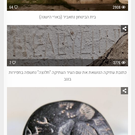
64
2908
בית הביטחון נחאביר (בארי הישנה)
7
3776
כתובת עתיקה הנושאת את שם העיר העתיקה "חלוצה" נחשפה בחפירות
בנגב