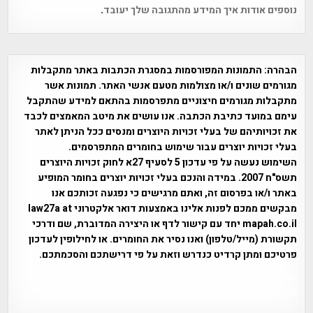
נוספים אודות איך המידע מהתגובה שלך יעובד
.
הבהרה:
התמונות המפורסמות במסגרת הכתבות באתר מתקבלות
מגורמים שונים ו/או מצולמות מטעם אנשי האתר. תמונות אשר
מתקבלות מגורמים חיצוניים מתפרסמות בהתאם למידע שהתקבל
עימם במועד כתיבת הכתבה. אנו עושים את מיטב המאמצים לכבד
את זכויותיהם של בעלי זכויות היוצרים ומנסים ככל הניתן לאתר
בעלי זכויות יוצרים עבור שימוש בחומרים המתפרסמים.
השימוש נעשה על פי עדכון 5 לסעיף 27א לחוק זכויות היוצרים
תשס"ח 2007. במידה והנכם בעלי זכויות יוצרים בחומר המופיע
באתר ו/או בפרסום זה, ואתם מרגישים כי נפגעה זכותכם אנו
מבקשים ממכם לפנות אלינו באמצעות דואר אלקטרוני law27a at
mapah.co.il יחד עם קישור לדף או היצירה המדוברת, שם ודרכי
תקשורת (מייל/טלפון) ואנו נסיר את החומרים. או לחילופין לעדכון
פרטיכם ומתן קרדיט כנדרש וזאת על פי דרישתכם והסכמתכם.
אפי אליאן , היסטוריה על המפה , פרוייקט טיגארט , Efi Elian ,
Tegart Fort , tegart fortress