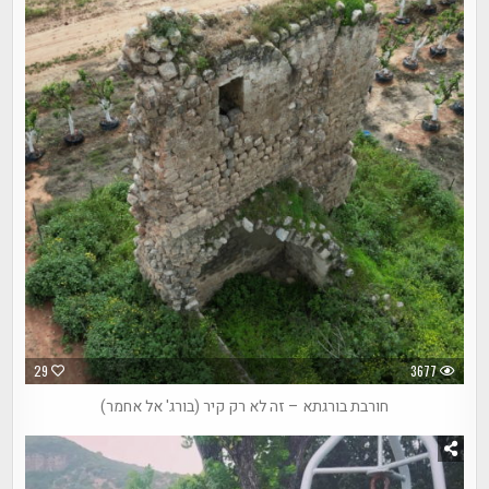
29
3677
חורבת בורגתא – זה לא רק קיר (בורג' אל אחמר)