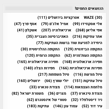
הנושאים החמים!
(30)
WAZE
אטרקציות בירושלים
(111)
אלי אסקוזידו
(99)
אמיל אלג'ם
(79)
אסף פרץ
(47)
אפי אליאן
(268)
ארכיאולוגיה
(207)
אשקלון
(41)
אתר עתיקות
(216)
האוניברסיטה העברית
(35)
היחידה למניעת שוד ברשות העתיקות
(77)
התקופה הביזנטית
(129)
התקופה ההלניסטית
(30)
התקופה העות'מנית
(62)
התקופה הרומית
(120)
חפירה ארכאולוגית
(168)
חפירה ארכיאולוגית
(165)
חפירות ארכיאולוגיות
(166)
חפירות הצלה
(140)
טיול מורשת
(116)
טיול משפחות
(217)
טיול עתיקות
(151)
יולי שוורץ
(66)
ירושלים
(160)
מלחמת העצמאות
(114)
מצודת טגארט
(33)
מצודת טיגארט
(37)
מצרים
(36)
משטרת ישראל
(82)
ניר דיסטלפלד
(32)
סטורי של אינסטגרם
(62)
עיר דוד
(52)
עמוד ענן
(146)
עתיקות
(183)