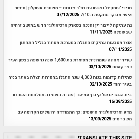
חניכי 'שחקים' נפגשו עם רס"ר זיו ונונו – משטרת אשקלון | סיפור
אישי מבוקר מתקפת ה 7/10
07/12/2025
גת עתיקה לייצור יין נחנכה בפארק ארכיאולוגי חדש במושב זרחיה
שבשפלה
11/11/2025
אוצר מטבעות עתיקים התגלה במערכת מסתור בגליל התחתון
07/11/2025
שרידי אחוזה שומרונית מפוארת בת 1,600 שנה נחשפה בצפון העיר
כפר קאסם
03/10/2025
פתילות קדומות בנות 4,000 שנה התגלו בחפירות הצלה באתר בניה
בעיר יהוד
02/10/2025
בית הגמדים של קיבוץ עמיעד | עמדת השמירה ממלחמת השחרור
16/09/2025
מדע וארכיאולוגיה חושפים: כך התמודדה ירושלים הקדומה עם
משבר מים
13/09/2025
TRANSLATE THIS SITE!