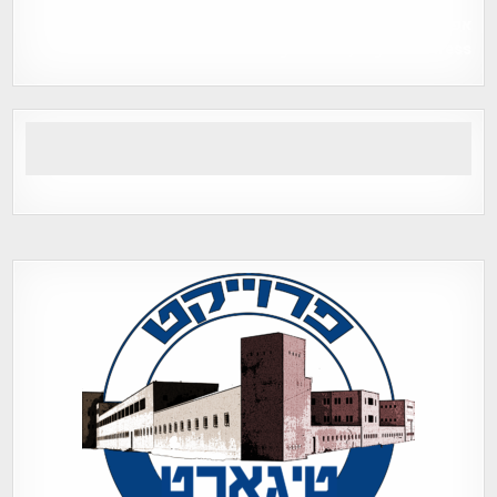
אפי אליאן , היסטוריה על המפה , פרוייקט טיגארט , Efi Elian ,
Tegart Fort , tegart fortress