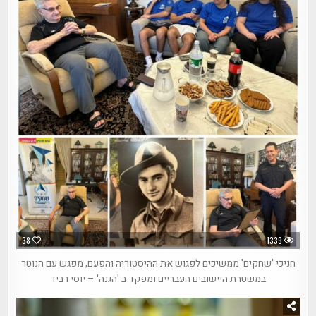
38
1339
חניכי 'שחקים' ממשיכים לפגוש את ההיסטוריה והפעם, מפגש עם הנוטר
במשטרת היישובים העבריים ומפקד ב 'הגנה' – יוסי רביד