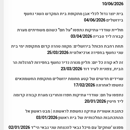
10/06/2026
בית יוצר גדול לכלי אבן מתקופת בית המקדש השני נחשף
בירושלים
04/06/2026
חוליית שודדי עתיקות נתפסו "על חם" כשהם משחיתים מערת
קבורה ליד טבריה
03/04/2026
תחת רחבת הכותל בירושלים: מקווה טהרה קדום מתקופת ימי בית
שני נחשף בחפירה ארכיאלוגית
25/03/2026
זה לא קורה כל יום: תליון מנורה נדיר נחשף בחפירות למרגלות הר
הבית, צפונית לעיר דוד
23/03/2026
שרידים חדשים של קטע מחומת ירושלים מתקופת החשמונאים
נחשפו לאחרונה
17/02/2026
נתפסו על חם: שודדי עתיקות חפרו והחריבו מערת קבורה קדומה
ליד חיטין
20/01/2026
כתובת אשורית עתיקה נחשפת לראשונה | מבט ראשון אל
ההתכתבות המלכותית של בית ראשון
03/01/2026
מפגש 'שחקים' עם מיכל גבאי להנצחת שני גבאי הי״ד
02/01/2026