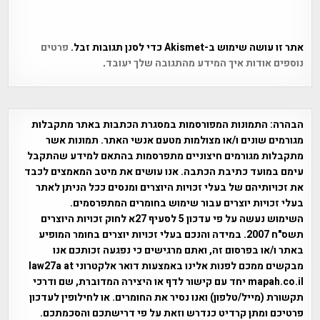
אתר זו עושה שימוש ב-Akismet כדי לסנן תגובות זבל.
פרטים
נוספים אודות איך המידע מהתגובה שלך יעובד
.
הבהרה:
התמונות המפורסמות במסגרת הכתבות באתר מתקבלות
מגורמים שונים ו/או מצולמות מטעם אנשי האתר. תמונות אשר
מתקבלות מגורמים חיצוניים מתפרסמות בהתאם למידע שהתקבל
עימם במועד כתיבת הכתבה. אנו עושים את מיטב המאמצים לכבד
את זכויותיהם של בעלי זכויות היוצרים ומנסים ככל הניתן לאתר
בעלי זכויות יוצרים עבור שימוש בחומרים המתפרסמים.
השימוש נעשה על פי עדכון 5 לסעיף 27א לחוק זכויות היוצרים
תשס"ח 2007. במידה והנכם בעלי זכויות יוצרים בחומר המופיע
באתר ו/או בפרסום זה, ואתם מרגישים כי נפגעה זכותכם אנו
מבקשים ממכם לפנות אלינו באמצעות דואר אלקטרוני law27a at
mapah.co.il יחד עם קישור לדף או היצירה המדוברת, שם ודרכי
תקשורת (מייל/טלפון) ואנו נסיר את החומרים. או לחילופין לעדכון
פרטיכם ומתן קרדיט כנדרש וזאת על פי דרישתכם והסכמתכם.