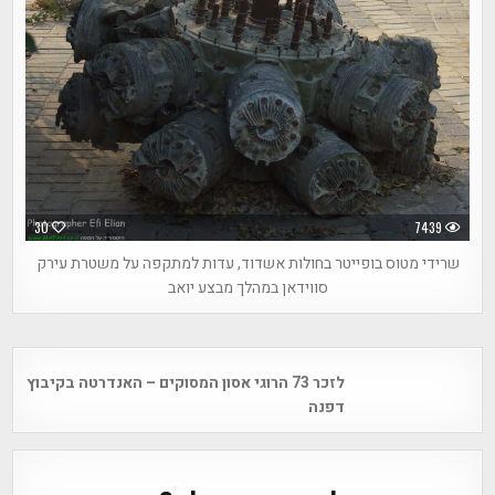
30
7439
שרידי מטוס בופייטר בחולות אשדוד, עדות למתקפה על משטרת עירק
סווידאן במהלך מבצע יואב
Post
לזכר 73 הרוגי אסון המסוקים – האנדרטה בקיבוץ
navigation
דפנה