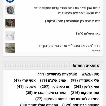
חותם אבן נדיר עם כתב עברי קדום מתקופת ימי
בית הראשון התגלה בירושלים
פנינת טבע בין המושבים ( יער עזריקם )
באר השלום (לוד)
מדור "מבט אל העבר" – מגדל המים קיבוץ יד
מרדכי
הנושאים החמים!
(30)
WAZE
אטרקציות בירושלים
(111)
אלי אסקוזידו
(99)
אמיל אלג'ם
(79)
אסף פרץ
(47)
אפי אליאן
(268)
ארכיאולוגיה
(207)
אשקלון
(41)
אתר עתיקות
(216)
האוניברסיטה העברית
(35)
היחידה למניעת שוד ברשות העתיקות
(77)
התקופה הביזנטית
(129)
התקופה ההלניסטית
(30)