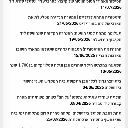
הסיפור מאחורי מטוס הווטור של קיבוץ כפר גלעדי | נפתלי פורת ז"ל
11/07/2026
היסטוריה מתחת לרגליים | המערה הנדירה מטלטלת את
הארכיאולוגים בפוריידיס
21/06/2026
תעלומה מתחת לפני השטח: המנהרה הקדומה שנחשפה ליד
הקיבוץ הירושלמי
19/06/2026
החזירו את ההיסטוריה! מטבעות נדירים שנעלמו מהארץ הושבו
מארצות הברית
15/06/2026
הפתעה במכתש הילד שהרים אבן וגילה פסלון קדום בן 1,700 שנה
10/06/2026
בית יוצר גדול לכלי אבן מתקופת בית המקדש השני נחשף
בירושלים
04/06/2026
חוליית שודדי עתיקות נתפסו "על חם" כשהם משחיתים מערת
קבורה ליד טבריה
03/04/2026
תחת רחבת הכותל בירושלים: מקווה טהרה קדום מתקופת ימי בית
שני נחשף בחפירה ארכיאלוגית
25/03/2026