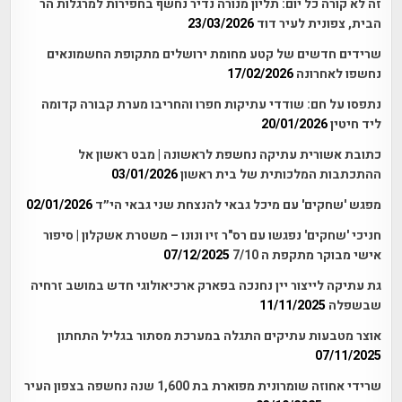
זה לא קורה כל יום: תליון מנורה נדיר נחשף בחפירות למרגלות הר
הבית, צפונית לעיר דוד
23/03/2026
שרידים חדשים של קטע מחומת ירושלים מתקופת החשמונאים
נחשפו לאחרונה
17/02/2026
נתפסו על חם: שודדי עתיקות חפרו והחריבו מערת קבורה קדומה
ליד חיטין
20/01/2026
כתובת אשורית עתיקה נחשפת לראשונה | מבט ראשון אל
ההתכתבות המלכותית של בית ראשון
03/01/2026
מפגש 'שחקים' עם מיכל גבאי להנצחת שני גבאי הי״ד
02/01/2026
חניכי 'שחקים' נפגשו עם רס"ר זיו ונונו – משטרת אשקלון | סיפור
אישי מבוקר מתקפת ה 7/10
07/12/2025
גת עתיקה לייצור יין נחנכה בפארק ארכיאולוגי חדש במושב זרחיה
שבשפלה
11/11/2025
אוצר מטבעות עתיקים התגלה במערכת מסתור בגליל התחתון
07/11/2025
שרידי אחוזה שומרונית מפוארת בת 1,600 שנה נחשפה בצפון העיר