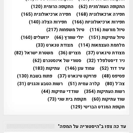
התקופה העות'מנית
(62)
התקופה הרומית
(120)
חפירה ארכאולוגית
(168)
חפירה ארכיאולוגית
(165)
חפירות ארכיאולוגיות
(166)
חפירות הצלה
(140)
טיול מורשת
(116)
טיול משפחות
(217)
טיול עתיקות
(151)
יולי שוורץ
(66)
ירושלים
(160)
מלחמת העצמאות
(114)
מצודת טגארט
(33)
מצודת טיגארט
(37)
מצרים
(36)
משטרת ישראל
(82)
ניר דיסטלפלד
(32)
סטורי של אינסטגרם
(62)
עיר דוד
(52)
עמוד ענן
(146)
עתיקות
(183)
פסיפס
(48)
פרויקט טיגארט
(37)
פתוח בשבת
(130)
צה"ל
(80)
קלרה עמית
(51)
רשות הטבע והגנים
(31)
רשות העתיקות
(354)
שודדי עתיקות
(44)
שוד עתיקות
(60)
תקופת בית שני
(73)
תקופת המנדט הבריטי
(129)
עד כה צפו ב"היסטוריה על המפה"