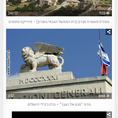
240
7532
מצודת משטרת חברון (בית הממשל הצבאי בחברון) – פרוייקט טיגארט
3
6448
מדור "מבט אל העבר" – בניין ג'נרלי ירושלים