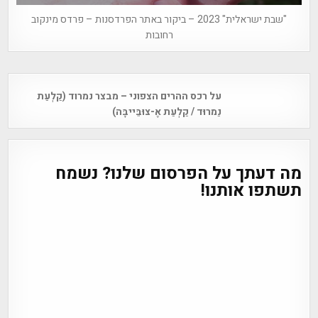
"שבת ישראלית" 2023 – ביקור באתר הפרדסנות – פרדס מינקוב
רחובות
Post
על רכס ההרים הצפוני – מבצר נמרוד (קַלְעַת
navigation
נַמרוּד / קַלְעַת אֶ-צוּבֵּייבָּה)
מה דעתך על הפרסום שלנו? נשמח
תשתפו אותנו!