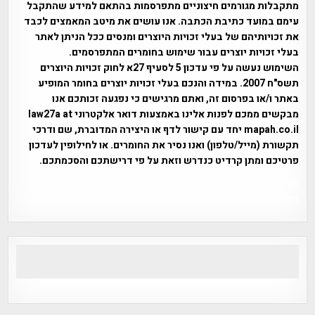
מתקבלות מגורמים חיצוניים מתפרסמות בהתאם למידע שהתקבל
עימם במועד כתיבת הכתבה. אנו עושים את מיטב המאמצים לכבד
את זכויותיהם של בעלי זכויות היוצרים ומנסים ככל הניתן לאתר
בעלי זכויות יוצרים עבור שימוש בחומרים המתפרסמים.
השימוש נעשה על פי עדכון 5 לסעיף 27א לחוק זכויות היוצרים
תשס"ח 2007. במידה והנכם בעלי זכויות יוצרים בחומר המופיע
באתר ו/או בפרסום זה, ואתם מרגישים כי נפגעה זכותכם אנו
מבקשים ממכם לפנות אלינו באמצעות דואר אלקטרוני law27a at
mapah.co.il יחד עם קישור לדף או היצירה המדוברת, שם ודרכי
תקשורת (מייל/טלפון) ואנו נסיר את החומרים. או לחילופין לעדכון
פרטיכם ומתן קרדיט כנדרש וזאת על פי דרישתכם והסכמתכם.
אפי אליאן , היסטוריה על המפה , פרוייקט טיגארט , Efi Elian ,
Tegart Fort , tegart fortress