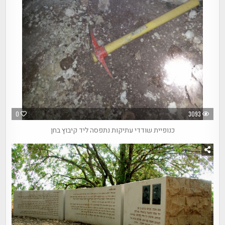
0
3093
כנופיית שודדי עתיקות נתפסה ליד קיבוץ בחן