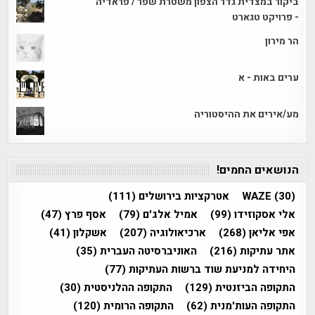
ביקור במצדית גדר הצפון משטרת שפר / פראדיה
- פרויקט טגארט
הר מירון
ערים באות - א
מע/אירים את ההיסטוריה
הנושאים החמים!
(30)
WAZE
אטרקציות בירושלים
(111)
אלי אסקוזידו
(99)
אמיל אלג'ם
(79)
אסף פרץ
(47)
אפי אליאן
(268)
ארכיאולוגיה
(207)
אשקלון
(41)
אתר עתיקות
(216)
האוניברסיטה העברית
(35)
היחידה למניעת שוד ברשות העתיקות
(77)
התקופה הביזנטית
(129)
התקופה ההלניסטית
(30)
התקופה העות'מנית
(62)
התקופה הרומית
(120)