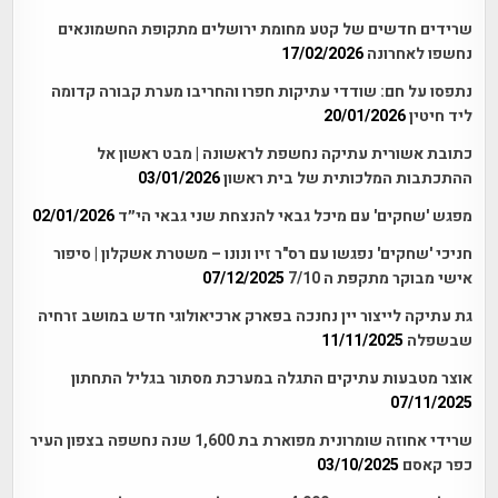
שרידים חדשים של קטע מחומת ירושלים מתקופת החשמונאים
נחשפו לאחרונה
17/02/2026
נתפסו על חם: שודדי עתיקות חפרו והחריבו מערת קבורה קדומה
ליד חיטין
20/01/2026
כתובת אשורית עתיקה נחשפת לראשונה | מבט ראשון אל
ההתכתבות המלכותית של בית ראשון
03/01/2026
מפגש 'שחקים' עם מיכל גבאי להנצחת שני גבאי הי״ד
02/01/2026
חניכי 'שחקים' נפגשו עם רס"ר זיו ונונו – משטרת אשקלון | סיפור
אישי מבוקר מתקפת ה 7/10
07/12/2025
גת עתיקה לייצור יין נחנכה בפארק ארכיאולוגי חדש במושב זרחיה
שבשפלה
11/11/2025
אוצר מטבעות עתיקים התגלה במערכת מסתור בגליל התחתון
07/11/2025
שרידי אחוזה שומרונית מפוארת בת 1,600 שנה נחשפה בצפון העיר
כפר קאסם
03/10/2025