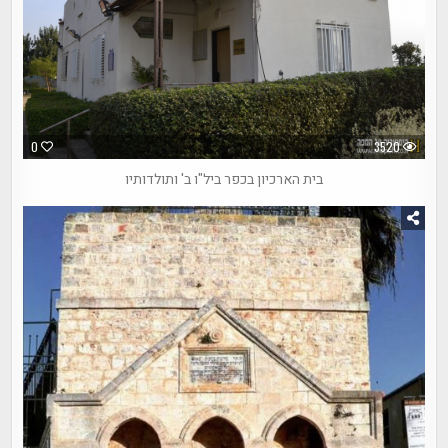
0
3520
בית הארכיון בכפר ביל"ו ב' ותולדותיו