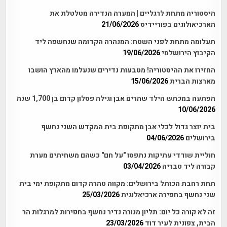
היסטוריה מתחת לרגליים | המערה הנדירה מטלטלת את
הארכיאולוגים בפוריידיס
21/06/2026
תעלומה מתחת לפני השטח: המנהרה הקדומה שנחשפה ליד
הקיבוץ הירושלמי
19/06/2026
החזירו את ההיסטוריה! מטבעות נדירים שנעלמו מהארץ הושבו
מארצות הברית
15/06/2026
הפתעה במכתש הילד שהרים אבן וגילה פסלון קדום בן 1,700 שנה
10/06/2026
בית יוצר גדול לכלי אבן מתקופת בית המקדש השני נחשף
בירושלים
04/06/2026
חוליית שודדי עתיקות נתפסו "על חם" כשהם משחיתים מערת
קבורה ליד טבריה
03/04/2026
תחת רחבת הכותל בירושלים: מקווה טהרה קדום מתקופת ימי בית
שני נחשף בחפירה ארכיאלוגית
25/03/2026
זה לא קורה כל יום: תליון מנורה נדיר נחשף בחפירות למרגלות הר
הבית, צפונית לעיר דוד
23/03/2026