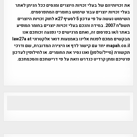
את זכויותיהם של בעלי זכויות היוצרים ומנסים ככל הניתן לאתר
בעלי זכויות יוצרים עבור שימוש בחומרים המתפרסמים.
השימוש נעשה על פי עדכון 5 לסעיף 27א לחוק זכויות היוצרים
תשס"ח 2007. במידה והנכם בעלי זכויות יוצרים בחומר המופיע
באתר ו/או בפרסום זה, ואתם מרגישים כי נפגעה זכותכם אנו
מבקשים ממכם לפנות אלינו באמצעות דואר אלקטרוני law27a at
mapah.co.il יחד עם קישור לדף או היצירה המדוברת, שם ודרכי
תקשורת (מייל/טלפון) ואנו נסיר את החומרים. או לחילופין לעדכון
פרטיכם ומתן קרדיט כנדרש וזאת על פי דרישתכם והסכמתכם.
אפי אליאן , היסטוריה על המפה , פרוייקט טיגארט , Efi Elian ,
Tegart Fort , tegart fortress