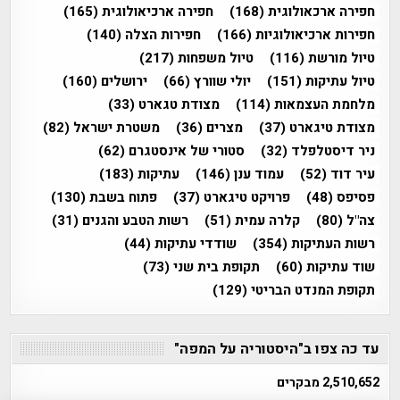
חפירה ארכאולוגית
(168)
חפירה ארכיאולוגית
(165)
חפירות ארכיאולוגיות
(166)
חפירות הצלה
(140)
טיול מורשת
(116)
טיול משפחות
(217)
טיול עתיקות
(151)
יולי שוורץ
(66)
ירושלים
(160)
מלחמת העצמאות
(114)
מצודת טגארט
(33)
מצודת טיגארט
(37)
מצרים
(36)
משטרת ישראל
(82)
ניר דיסטלפלד
(32)
סטורי של אינסטגרם
(62)
עיר דוד
(52)
עמוד ענן
(146)
עתיקות
(183)
פסיפס
(48)
פרויקט טיגארט
(37)
פתוח בשבת
(130)
צה"ל
(80)
קלרה עמית
(51)
רשות הטבע והגנים
(31)
רשות העתיקות
(354)
שודדי עתיקות
(44)
שוד עתיקות
(60)
תקופת בית שני
(73)
תקופת המנדט הבריטי
(129)
עד כה צפו ב"היסטוריה על המפה"
2,510,652 מבקרים