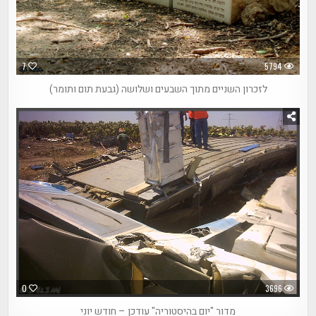
7
5794
לזכרון השניים מתוך השבעים ושלושה (גבעת תום ותומר)
0
3696
מדור "יום בהיסטוריה" עודכן – חודש יוני