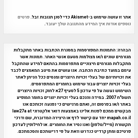
אתר זו עושה שימוש ב-Akismet כדי לסנן תגובות זבל.
פרטים
נוספים אודות איך המידע מהתגובה שלך יעובד
.
הבהרה:
התמונות המפורסמות במסגרת הכתבות באתר מתקבלות
מגורמים שונים ו/או מצולמות מטעם אנשי האתר. תמונות אשר
מתקבלות מגורמים חיצוניים מתפרסמות בהתאם למידע שהתקבל
עימם במועד כתיבת הכתבה. אנו עושים את מיטב המאמצים לכבד
את זכויותיהם של בעלי זכויות היוצרים ומנסים ככל הניתן לאתר
בעלי זכויות יוצרים עבור שימוש בחומרים המתפרסמים.
השימוש נעשה על פי עדכון 5 לסעיף 27א לחוק זכויות היוצרים
תשס"ח 2007. במידה והנכם בעלי זכויות יוצרים בחומר המופיע
באתר ו/או בפרסום זה, ואתם מרגישים כי נפגעה זכותכם אנו
מבקשים ממכם לפנות אלינו באמצעות דואר אלקטרוני law27a at
mapah.co.il יחד עם קישור לדף או היצירה המדוברת, שם ודרכי
תקשורת (מייל/טלפון) ואנו נסיר את החומרים. או לחילופין לעדכון
פרטיכם ומתן קרדיט כנדרש וזאת על פי דרישתכם והסכמתכם.