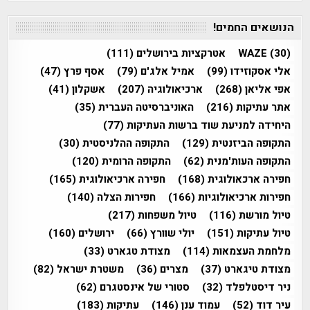
הנושאים החמים!
(30)
WAZE
אטרקציות בירושלים
(111)
אלי אסקוזידו
(99)
אמיל אלג'ם
(79)
אסף פרץ
(47)
אפי אליאן
(268)
ארכיאולוגיה
(207)
אשקלון
(41)
אתר עתיקות
(216)
האוניברסיטה העברית
(35)
היחידה למניעת שוד ברשות העתיקות
(77)
התקופה הביזנטית
(129)
התקופה ההלניסטית
(30)
התקופה העות'מנית
(62)
התקופה הרומית
(120)
חפירה ארכאולוגית
(168)
חפירה ארכיאולוגית
(165)
חפירות ארכיאולוגיות
(166)
חפירות הצלה
(140)
טיול מורשת
(116)
טיול משפחות
(217)
טיול עתיקות
(151)
יולי שוורץ
(66)
ירושלים
(160)
מלחמת העצמאות
(114)
מצודת טגארט
(33)
מצודת טיגארט
(37)
מצרים
(36)
משטרת ישראל
(82)
ניר דיסטלפלד
(32)
סטורי של אינסטגרם
(62)
עיר דוד
(52)
עמוד ענן
(146)
עתיקות
(183)