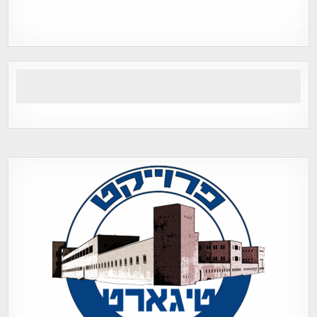
אפי אליאן , היסטוריה על המפה , פרוייקט טיגארט , Efi Elian ,
Tegart Fort , tegart fortress