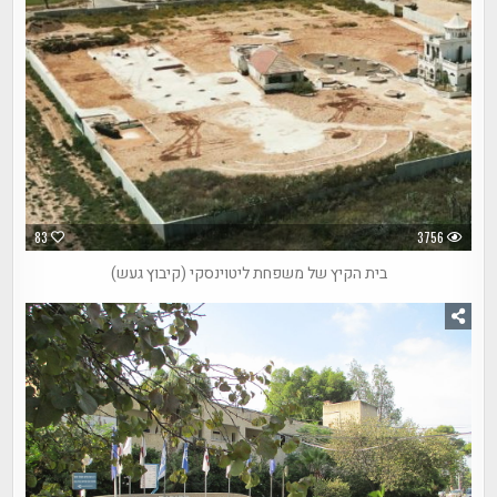
83
3756
בית הקיץ של משפחת ליטוינסקי (קיבוץ געש)