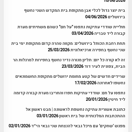
10/06/2026
בית יוצר גדול לכלי אבן מתקופת בית המקדש השני נחשף
בירושלים
04/06/2026
חוליית שודדי עתיקות נתפסו "על חם" כשהם משחיתים מערת
קבורה ליד טבריה
03/04/2026
תחת רחבת הכותל בירושלים: מקווה טהרה קדום מתקופת ימי בית
שני נחשף בחפירה ארכיאלוגית
25/03/2026
זה לא קורה כל יום: תליון מנורה נדיר נחשף בחפירות למרגלות הר
הבית, צפונית לעיר דוד
23/03/2026
שרידים חדשים של קטע מחומת ירושלים מתקופת החשמונאים
נחשפו לאחרונה
17/02/2026
נתפסו על חם: שודדי עתיקות חפרו והחריבו מערת קבורה קדומה
ליד חיטין
20/01/2026
כתובת אשורית עתיקה נחשפת לראשונה | מבט ראשון אל
ההתכתבות המלכותית של בית ראשון
03/01/2026
מפגש 'שחקים' עם מיכל גבאי להנצחת שני גבאי הי״ד
02/01/2026