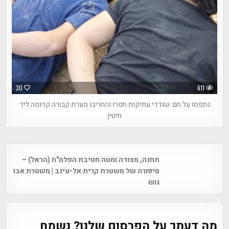
30
611
נתפסו על חם: שודדי עתיקות חפרו והחריבו מערת קבורה קדומה ליד
חיטין
Post
תחנה, מצודה ומטה חטיבת הפלמ"ח (הראל) –
navigation
סיפורה של משטרת קרית אל-עינב | משטרת אבו
גוש
מה דעתך על הפרסום שלנו? נשמח