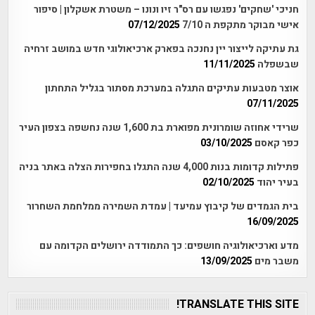
חניכי 'שחקים' נפגשו עם רס"ר זיו ונונו – משטרת אשקלון | סיפור
אישי מבוקר מתקפת ה 7/10
07/12/2025
גת עתיקה לייצור יין נחנכה בפארק ארכיאולוגי חדש במושב זרחיה
שבשפלה
11/11/2025
אוצר מטבעות עתיקים התגלה במערכת מסתור בגליל התחתון
07/11/2025
שרידי אחוזה שומרונית מפוארת בת 1,600 שנה נחשפה בצפון העיר
כפר קאסם
03/10/2025
פתילות קדומות בנות 4,000 שנה התגלו בחפירות הצלה באתר בניה
בעיר יהוד
02/10/2025
בית הגמדים של קיבוץ עמיעד | עמדת השמירה ממלחמת השחרור
16/09/2025
מדע וארכיאולוגיה חושפים: כך התמודדה ירושלים הקדומה עם
משבר מים
13/09/2025
TRANSLATE THIS SITE!