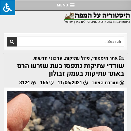
Ski
MENU
t
conten
Search
for:
POSTED
אתר היסטורי
,
טיול עתיקות
,
עדכוני חדשות
IN
שודדי עתיקות נתפסו בעת שזרעו הרס
באתר עתיקות בעמק זבולון
מערכת האתר
11/06/2021
166
3124