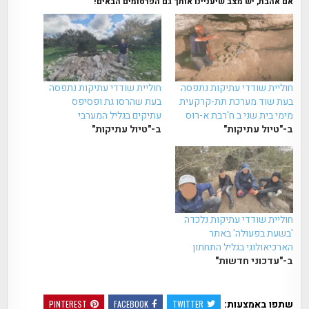
אם אהבת, יש מצב שיעניינו אותך גם הפרסומים הבאים!
חוליית שודדי עתיקות נתפסה
חוליית שודדי עתיקות נתפסה
בעת שוד מערכת תת-קרקעית
בעת שהרסו גת ופסיפס
מימי בית שני ב ח'רבת א-רוס
עתיקים בגליל המערבי
ב-"טיול עתיקות"
ב-"טיול עתיקות"
חוליית שודדי עתיקות נלכדה
'בשעת בפעולה' באתר
הארכיאולוגי בגליל התחתון
ב-"עדכוני חדשות"
שתפו באמצעות:
PINTEREST
FACEBOOK
TWITTER