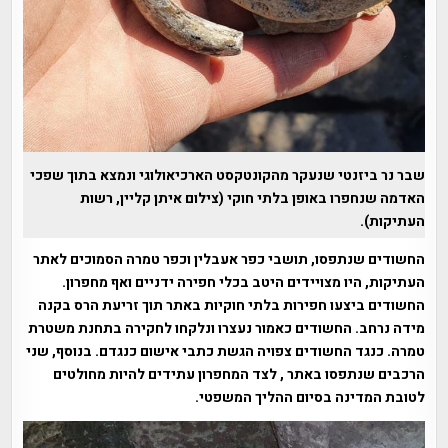
שבר נר ביזנטי שנעקר מהקונטקסט הארכיאולוגי ונמצא בתוך שפכי
האדמה שנחפרו באופן בלתי חוקי (צילום איתן קליין, רשות
העתיקות).
החשודים שנתפסו, תושבי כפר אעבלין וכפר טמרה הסמוכים לאתר
העתיקות, היו מצויידים היטב בכלי חפירה ידניים ואף מחפרון.
החשודים ביצעו חפירות בלתי חוקיות באתר תוך זריעת הרס בקנה
מידה נרחב. החשודים כאמור נעצרו ונלקחו לחקירה בתחנת משטרת
טמרה. כנגד החשודים צפויה הגשת כתבי אישום כנגדם. בנוסף, שני
הרכבים שנתפסו באתר , לצד המחפרון עתידים להיות מחולטים
לטובת המדינה בסיום ההליך המשפטי.