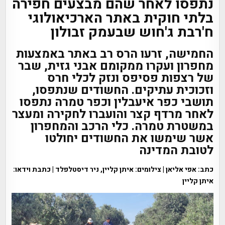
נתפסו לאחר שהם מבצעים חפירה
בלתי חוקית באתר הארכיאולוגי
ח'רבת ג'חוש שבעמק זבולון
החמישה, זרעו הרס רב באתר באמצעות
מחפרון ועקרו ממקומם אבני גזית, שבר
של רצפות פסיפס ונזק לכלי חרס
וזכוכית עתיקים. החשודים שנתפסו,
תושבי כפר איעבלין וכפר טמרה נתפסו
לאחר מרדף קצר והועברו לחקירה ומעצר
במשטרת טמרה. כלי הרכב והמחפרון
אשר שימשו את החשודים יחולטו
לטובת המדינה
כתב: אפי אליאן | צילומים: איתן קליין, ניר דיסטלפלד | כתבת וידאו:
איתן קליין