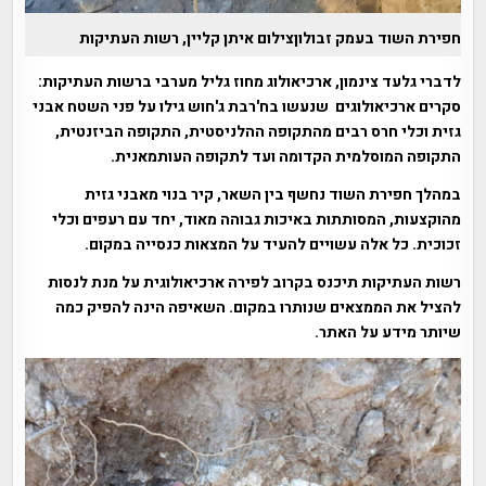
חפירת השוד בעמק זבולוןצילום איתן קליין, רשות העתיקות
לדברי גלעד צינמון, ארכיאולוג מחוז גליל מערבי ברשות העתיקות:
סקרים ארכיאולוגים שנעשו בח'רבת ג'חוש גילו על פני השטח אבני
גזית וכלי חרס רבים מהתקופה ההלניסטית, התקופה הביזנטית,
התקופה המוסלמית הקדומה ועד לתקופה העותמאנית.
במהלך חפירת השוד נחשף בין השאר, קיר בנוי מאבני גזית
מהוקצעות, המסותתות באיכות גבוהה מאוד, יחד עם רעפים וכלי
זכוכית. כל אלה עשויים להעיד על המצאות כנסייה במקום.
רשות העתיקות תיכנס בקרוב לפירה ארכיאולוגית על מנת לנסות
להציל את הממצאים שנותרו במקום. השאיפה הינה להפיק כמה
שיותר מידע על האתר.