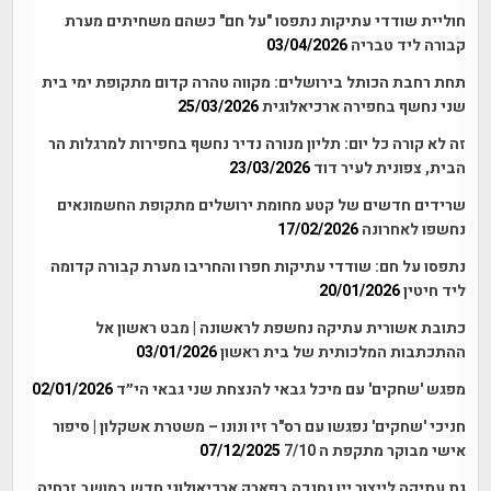
חוליית שודדי עתיקות נתפסו "על חם" כשהם משחיתים מערת
קבורה ליד טבריה
03/04/2026
תחת רחבת הכותל בירושלים: מקווה טהרה קדום מתקופת ימי בית
שני נחשף בחפירה ארכיאלוגית
25/03/2026
זה לא קורה כל יום: תליון מנורה נדיר נחשף בחפירות למרגלות הר
הבית, צפונית לעיר דוד
23/03/2026
שרידים חדשים של קטע מחומת ירושלים מתקופת החשמונאים
נחשפו לאחרונה
17/02/2026
נתפסו על חם: שודדי עתיקות חפרו והחריבו מערת קבורה קדומה
ליד חיטין
20/01/2026
כתובת אשורית עתיקה נחשפת לראשונה | מבט ראשון אל
ההתכתבות המלכותית של בית ראשון
03/01/2026
מפגש 'שחקים' עם מיכל גבאי להנצחת שני גבאי הי״ד
02/01/2026
חניכי 'שחקים' נפגשו עם רס"ר זיו ונונו – משטרת אשקלון | סיפור
אישי מבוקר מתקפת ה 7/10
07/12/2025
גת עתיקה לייצור יין נחנכה בפארק ארכיאולוגי חדש במושב זרחיה