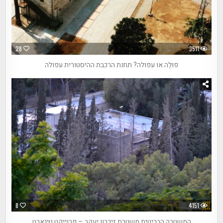
28
3511
פוּלֶה או עפולה? תחנת הרכבת ההיסטורית עפולה
8
4151
המשטרה הבריטית משטרת זיכרון יעקב – פרוייקט טיגארט