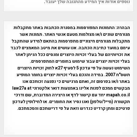
נוספים אודות איך המידע מהתגובה שלך יעובד
.
הבהרה:
התמונות המפורסמות במסגרת הכתבות באתר מתקבלות
מגורמים שונים ו/או מצולמות מטעם אנשי האתר. תמונות אשר
מתקבלות מגורמים חיצוניים מתפרסמות בהתאם למידע שהתקבל
עימם במועד כתיבת הכתבה. אנו עושים את מיטב המאמצים לכבד
את זכויותיהם של בעלי זכויות היוצרים ומנסים ככל הניתן לאתר
בעלי זכויות יוצרים עבור שימוש בחומרים המתפרסמים.
השימוש נעשה על פי עדכון 5 לסעיף 27א לחוק זכויות היוצרים
תשס"ח 2007. במידה והנכם בעלי זכויות יוצרים בחומר המופיע
באתר ו/או בפרסום זה, ואתם מרגישים כי נפגעה זכותכם אנו
מבקשים ממכם לפנות אלינו באמצעות דואר אלקטרוני law27a at
mapah.co.il יחד עם קישור לדף או היצירה המדוברת, שם ודרכי
תקשורת (מייל/טלפון) ואנו נסיר את החומרים. או לחילופין לעדכון
פרטיכם ומתן קרדיט כנדרש וזאת על פי דרישתכם והסכמתכם.
אפי אליאן , היסטוריה על המפה , פרוייקט טיגארט , Efi Elian ,
Tegart Fort , tegart fortress