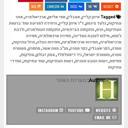
MIX
LINKEDIN
DIGG
VK
REDDIT
Tagged
איתן קליין
,
אעבלין
,
אפי אליאן
,
ארכיאולוגיה
,
אתר
עתיקות
,
גלעד צינמון
,
ד"ר איתן קליין
,
היחידה למניעת שוד ברשות
העתיקות
,
הרס
,
התקופה הביזנטית
,
התקופה העות'מנית
,
ח'רבת
ג'חוש
,
חילוט לטובת המדינה
,
חפירה ארכאולוגית
,
חפירה
ארכיאולוגית
,
חפירות ארכיאולוגיות
,
חפירות הצלה
,
טיול עתיקות
,
טמרה
,
כפר אעבלין
,
כפר טמרה
,
מג"ב מטה אשר
,
מחפרון
,
משטרת
טמרה
,
משטרת ישראל
,
ניר דיסטלפלד
,
עמק זבולון
,
עתיקות
,
פסיפס
,
רשות הטבע והגנים
,
רשות העתיקות
,
שוד עתיקות
,
שודדי
עתיקות
Author:
מערכת האתר
INSTAGRAM
YOUTUBE
WEBSITE
EMAIL ME