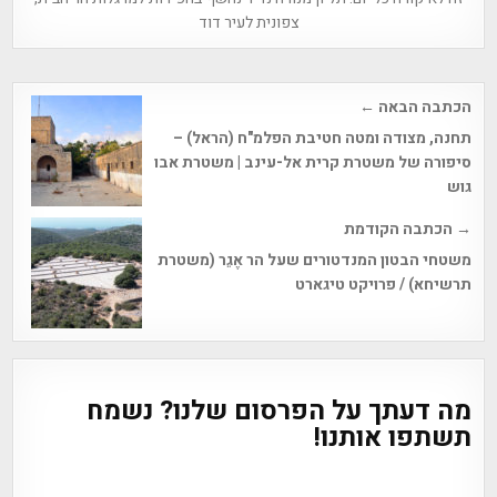
צפונית לעיר דוד
Post
הכתבה הבאה ←
navigation
תחנה, מצודה ומטה חטיבת הפלמ"ח (הראל) –
סיפורה של משטרת קרית אל-עינב | משטרת אבו
גוש
→ הכתבה הקודמת
משטחי הבטון המנדטורים שעל הר אֶגֵר (משטרת
תרשיחא) / פרויקט טיגארט
מה דעתך על הפרסום שלנו? נשמח
תשתפו אותנו!