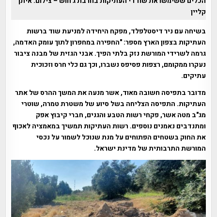
הכלים ששימשו את שודדי העתיקות בחרבת ג'חוש – צילום: איתן
קליין
בשיחה עם ניר דיסטלפלד, מפקח היחידה למניעת שוד ברשות
העתיקות בצפון הארץ מספר: "החפירה במחפרון לתוך עומק האדמה,
גרמה לשרידי המורשת נזק בלתי הפיך. אבני הגזית של מבנה ציבור
נעקרו ממקומם, רצפות פסיפס נשברו, וכך גם כלי חרס וזכוכית
עתיקים.
מדובר בתפיסה חשובה מאוד, אשר מנעה את המשך ההרס של אתר
העתיקות. התפיסה הצליחה בשל סיוע של משטרת טמרה, שוטרי
מג"ב מטה אשר, פקחי רשות הטבע והגנים, חברי קיבוץ אפק
ומתנדבים נאמנים נוספים. רשות העתיקות תמשיך במאמציה לאכוף
את החוק בשטחים הפתוחים על מנת שנוכל לשמור על נכסי
המורשת התרבותית של מדינת ישראל.