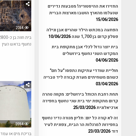
החזירו את ההיסטוריה! מטבעות נדירים
שנעלמו מהארץ הושבו מארצות הברית
15/06/2026
2364
הפתעה במכתש הילד שהרים אבן וגילה
פסלון קדום בן 1,700 שנה
10/06/2026
נחשף בראש העין
בית יוצר גדול לכלי אבן מתקופת בית
המקדש השני נחשף בירושלים
04/06/2026
חוליית שודדי עתיקות נתפסו "על חם"
כשהם משחיתים מערת קבורה ליד טבריה
03/04/2026
תחת רחבת הכותל בירושלים: מקווה טהרה
קדום מתקופת ימי בית שני נחשף בחפירה
ארכיאלוגית
25/03/2026
זה לא קורה כל יום: תליון מנורה נדיר נחשף
2054
בחפירות למרגלות הר הבית, צפונית לעיר
דוד
23/03/2026
בריכת מים או עמד