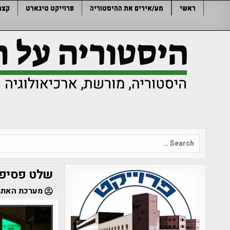
Ski
ראשי
מע/אירים את ההיסטוריה
פרוייקט טיגארט
קצר
t
conten
Search
for:
שלט פסיפס 
מערכת האתר