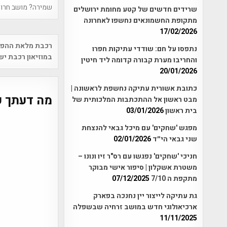
שמירה? מושב חרו
שרידים חדשים של קטע מחומת ירושלים
מתקופת החשמונאים נחשפו לאחרונה
17/02/2026
Post
רכבת מלאת ההפתע
נתפסו על חם: שודדי עתיקות חפרו
vigation
במוזיאון רכבת יש
והחריבו מערת קבורה קדומה ליד חיטין
20/01/2026
כתובת אשורית עתיקה נחשפת לראשונה |
מה דעתך ע
מבט ראשון אל ההתכתבות המלכותית של
בית ראשון
03/01/2026
מפגש 'שחקים' עם מיכל גבאי להנצחת
שני גבאי הי״ד
02/01/2026
חניכי 'שחקים' נפגשו עם רס"ר זיו ונונו –
משטרת אשקלון | סיפור אישי מבוקר
מתקפת ה 7/10
07/12/2025
גת עתיקה לייצור יין נחנכה בפארק
ארכיאולוגי חדש במושב זרחיה שבשפלה
11/11/2025