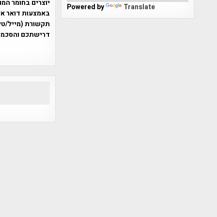
יוצרים בחומר המו
Powered by
Translate
תקשורת (מייל/טלפ
דרישתכם והסכמת
אפי אליאן , היסטוריה על המפה , 