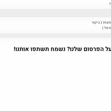
ת
ות ( ביקור
na
ראל )
ל הפרסום שלנו? נשמח תשתפו אותנו!