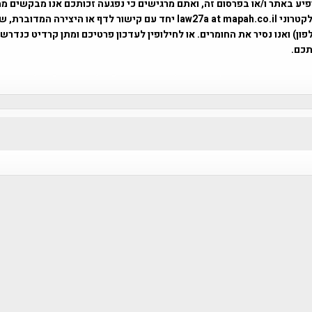
פיע באתר ו/או בפרסום זה, ואתם מרגישים כי נפגעה זכותכם אנו מבקשים ממ
באמצעות דואר אלקטרוני law27a at mapah.co.il יחד עם קישור לדף או היצירה המדו
ון) ואנו נסיר את החומרים. או לחילופין לעדכון פרטיכם ומתן קרדיט כנדרש 
כם.
פרוייקט טיגארט , Efi Elian , Tegart Fort , tegart fortress