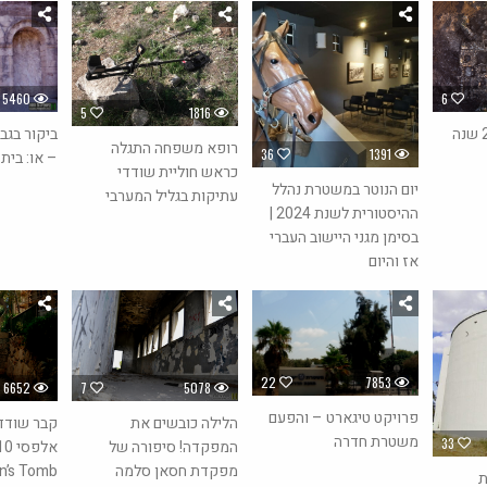
6
5460
5
1816
בית חווה בן כ-2800 שנה
ביקור בגב
רופא משפחה התגלה
36
1391
– או: בית
כראש חוליית שודדי
יום הנוטר במשטרת נהלל
עתיקות בגליל המערבי
ההיסטורית לשנת 2024 |
בסימן מגני היישוב העברי
אז והיום
22
7853
6652
7
5078
פרויקט טיגארט – והפעם
הלילה כובשים את
קבר שודד 
משטרת חדרה
33
המפקדה! סיפורה של
מפקדת חסאן סלמה
n’s Tomb)
ת