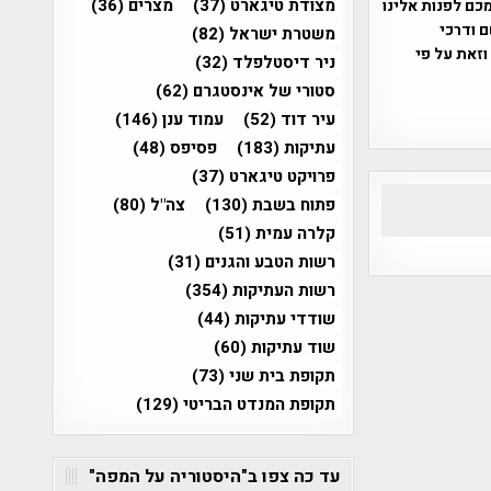
מצודת טיגארט
(37)
מצרים
(36)
כם לפנות אלינו
ברת, שם ודרכי
משטרת ישראל
(82)
וזאת על פי
ניר דיסטלפלד
(32)
סטורי של אינסטגרם
(62)
עיר דוד
(52)
עמוד ענן
(146)
עתיקות
(183)
פסיפס
(48)
פרויקט טיגארט
(37)
פתוח בשבת
(130)
צה"ל
(80)
קלרה עמית
(51)
רשות הטבע והגנים
(31)
רשות העתיקות
(354)
שודדי עתיקות
(44)
שוד עתיקות
(60)
תקופת בית שני
(73)
תקופת המנדט הבריטי
(129)
עד כה צפו ב"היסטוריה על המפה"