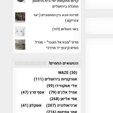
קדום מתקופת ימי בית הראשון
התגלה בירושלים
פנינת טבע בין המושבים ( יער
עזריקם )
באר השלום (לוד)
מדור "מבט אל העבר" – מגדל
המים קיבוץ יד מרדכי
הנושאים החמים!
WAZE
(30)
אטרקציות בירושלים
(111)
אלי אסקוזידו
(99)
אמיל אלג'ם
(79)
אסף פרץ
(47)
אפי אליאן
(268)
ארכיאולוגיה
(207)
אשקלון
(41)
אתר עתיקות
(216)