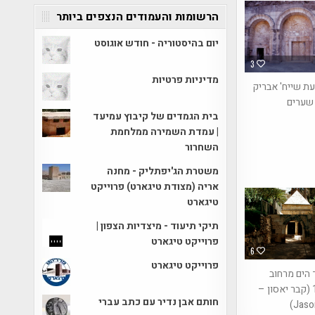
הרשומות והעמודים הנצפים ביותר
יום בהיסטוריה - חודש אוגוסט
3
מדיניות פרטיות
עת שייח' אבריק
 שערים
בית הגמדים של קיבוץ עמיעד
| עמדת השמירה ממלחמת
השחרור
משטרת הג'יפתליק - מחנה
אריה (מצודת טיגארט) פרוייקט
טיגארט
תיקי תיעוד - מיצדיות הצפון |
פרוייקט טיגארט
6
פרוייקט טיגארט
הים מרחוב
אלפסי 10 (קבר יאסון –
חותם אבן נדיר עם כתב עברי
Jaso