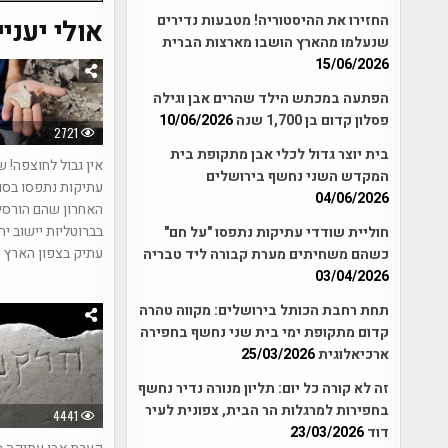
החזירו את ההיסטוריה! מטבעות נדירים
אולי יעניי
שנעלמו מהארץ הושבו מארצות הברית
15/06/2026
הפתעה במכתש הילד שהרים אבן וגילה
פסלון קדום בן 1,700 שנה
10/06/2026
2721
בית יוצר גדול לכלי אבן מתקופת בית
אין גבול לחוצפה! ש
המקדש השני נחשף בירושלים
עתיקות נתפסו בסו
04/06/2026
האחרון שהם הורסי
בברוטליות יישוב יה
חוליית שודדי עתיקות נתפסו "על חם"
עתיק בצפון הארץ
כשהם משחיתים מערת קבורה ליד טבריה
03/04/2026
תחת רחבת הכותל בירושלים: מקווה טהרה
קדום מתקופת ימי בית שני נחשף בחפירה
ארכיאלוגית
25/03/2026
זה לא קורה כל יום: תליון מנורה נדיר נחשף
בחפירות למרגלות הר הבית, צפונית לעיר
4441
דוד
23/03/2026