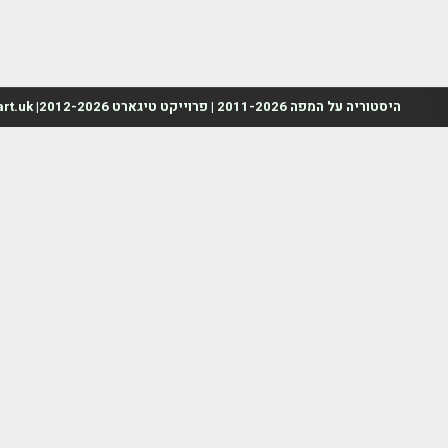
היסטוריה על המפה 2011-2026 | פרוייקט טיגארט 2012-2026| www.mapah.co.il | www.tegart.uk