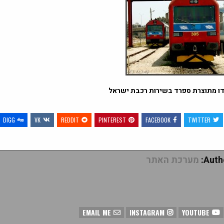
DIGG
VK
REDDIT
PINTEREST
FACEBOOK
TWITTER
Autho
מערכת האתר
EMAIL ME
INSTAGRAM
YOUTUBE