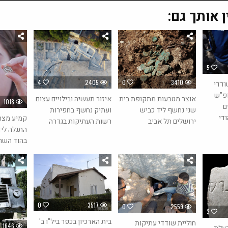
ן אותך גם:
5
4
2405
0
3410
ודדי
פ"ש
איזור תעשיה ובילויים עצום
אוצר מטבעות מתקופת בית
1018
ם
ועתיק נחשף בחפירות
שני נחשף ליד כביש
ודי
רשות העתיקות בגדרה
ירושלים תל אביב
התגלה ליד
בהוד השרו
0
3517
0
2559
3
בית הארכיון בכפר ביל"ו ב'
חוליית שודדי עתיקות
1646