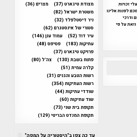
מצודת טיגארט
(37)
מצרים
(36)
שס"ח 2007. במידה והנכם בעלי זכויות
כם לפנות אלינו
משטרת ישראל
(82)
ברת, שם ודרכי
ניר דיסטלפלד
(32)
וזאת על פי
סטורי של אינסטגרם
(62)
עיר דוד
(52)
עמוד ענן
(146)
עתיקות
(183)
פסיפס
(48)
פרויקט טיגארט
(37)
פתוח בשבת
(130)
צה"ל
(80)
קלרה עמית
(51)
רשות הטבע והגנים
(31)
רשות העתיקות
(354)
שודדי עתיקות
(44)
שוד עתיקות
(60)
תקופת בית שני
(73)
תקופת המנדט הבריטי
(129)
עד כה צפו ב"היסטוריה על המפה"