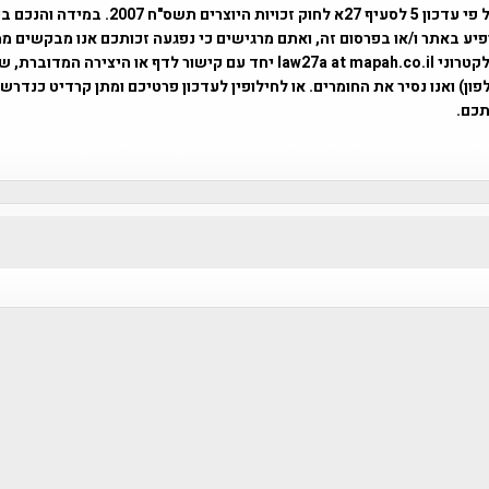
השימוש נעשה על פי עדכון 5 לסעיף 27א לחוק זכויות היוצרים ת
פיע באתר ו/או בפרסום זה, ואתם מרגישים כי נפגעה זכותכם אנו מבקשים ממ
באמצעות דואר אלקטרוני law27a at mapah.co.il יחד עם קישור לדף או היצירה המדו
ון) ואנו נסיר את החומרים. או לחילופין לעדכון פרטיכם ומתן קרדיט כנדרש 
כם.
פרוייקט טיגארט , Efi Elian , Tegart Fort , tegart fortress