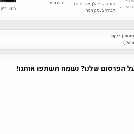
בעלת
ותולדותיו
נתפסה במהלך שוד מערת
 בחפירה
המשוריין 
קבורה בעמק חפר
ות ( ביקור
na
ראל )
ל הפרסום שלנו? נשמח תשתפו אותנו!