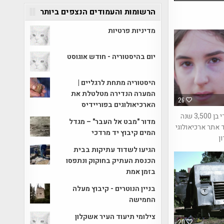
הרשומות והעמודים הנצפים ביותר
מדיניות פרטיות
יום בהיסטוריה - חודש אוגוסט
היסטוריה מתחת לרגליים |
המערה הנדירה מטלטלת את
26
הארכיאולוגים בפוריידיס
קמיע מצרי בן 3,500 שנה
מדור "מבט אל העבר" – מגדל
 אתר ארכיאולוגי
המים קיבוץ יד מרדכי
ן
הגיעו לשדוד עתיקות בבית
הכנסת העתיק בחוקוק ונתפסו
בזמן אמת
בניין הנוטרים - קיבוץ מעלה
החמישה
צילומי תיעוד העיר אשקלון
20