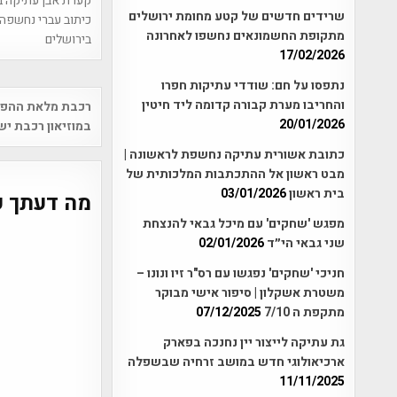
קערת אבן עתיקה 
שרידים חדשים של קטע מחומת ירושלים
כיתוב עברי נחשפה
מתקופת החשמונאים נחשפו לאחרונה
בירושלים
17/02/2026
נתפסו על חם: שודדי עתיקות חפרו
Post
והחריבו מערת קבורה קדומה ליד חיטין
רכבת מלאת ההפתע
vigation
20/01/2026
במוזיאון רכבת יש
כתובת אשורית עתיקה נחשפת לראשונה |
מבט ראשון אל ההתכתבות המלכותית של
בית ראשון
03/01/2026
מה דעתך ע
מפגש 'שחקים' עם מיכל גבאי להנצחת
שני גבאי הי״ד
02/01/2026
חניכי 'שחקים' נפגשו עם רס"ר זיו ונונו –
משטרת אשקלון | סיפור אישי מבוקר
מתקפת ה 7/10
07/12/2025
גת עתיקה לייצור יין נחנכה בפארק
ארכיאולוגי חדש במושב זרחיה שבשפלה
11/11/2025