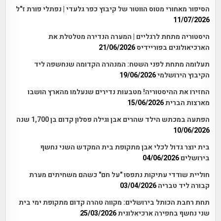
הסיפור מאחורי מטוס הווטור של קיבוץ כפר גלעדי | נפתלי פורת ז"ל
11/07/2026
היסטוריה מתחת לרגליים | המערה הנדירה מטלטלת את
הארכיאולוגים בפוריידיס
21/06/2026
תעלומה מתחת לפני השטח: המנהרה הקדומה שנחשפה ליד
הקיבוץ הירושלמי
19/06/2026
החזירו את ההיסטוריה! מטבעות נדירים שנעלמו מהארץ הושבו
מארצות הברית
15/06/2026
הפתעה במכתש הילד שהרים אבן וגילה פסלון קדום בן 1,700 שנה
10/06/2026
בית יוצר גדול לכלי אבן מתקופת בית המקדש השני נחשף
בירושלים
04/06/2026
חוליית שודדי עתיקות נתפסו "על חם" כשהם משחיתים מערת
קבורה ליד טבריה
03/04/2026
תחת רחבת הכותל בירושלים: מקווה טהרה קדום מתקופת ימי בית
שני נחשף בחפירה ארכיאלוגית
25/03/2026