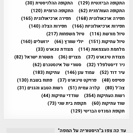
התקופה הביזנטית
(129)
התקופה ההלניסטית
(30)
התקופה העות'מנית
(62)
התקופה הרומית
(120)
חפירה ארכאולוגית
(168)
חפירה ארכיאולוגית
(165)
חפירות ארכיאולוגיות
(166)
חפירות הצלה
(140)
טיול מורשת
(116)
טיול משפחות
(217)
טיול עתיקות
(151)
יולי שוורץ
(66)
ירושלים
(160)
מלחמת העצמאות
(114)
מצודת טגארט
(33)
מצודת טיגארט
(37)
מצרים
(36)
משטרת ישראל
(82)
ניר דיסטלפלד
(32)
סטורי של אינסטגרם
(62)
עיר דוד
(52)
עמוד ענן
(146)
עתיקות
(183)
פסיפס
(48)
פרויקט טיגארט
(37)
פתוח בשבת
(130)
צה"ל
(80)
קלרה עמית
(51)
רשות הטבע והגנים
(31)
רשות העתיקות
(354)
שודדי עתיקות
(44)
שוד עתיקות
(60)
תקופת בית שני
(73)
תקופת המנדט הבריטי
(129)
עד כה צפו ב"היסטוריה על המפה"