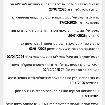
זה לא קורה כל יום: תליון מנורה נדיר נחשף בחפירות למרגלות הר
הבית, צפונית לעיר דוד
23/03/2026
שרידים חדשים של קטע מחומת ירושלים מתקופת החשמונאים
נחשפו לאחרונה
17/02/2026
נתפסו על חם: שודדי עתיקות חפרו והחריבו מערת קבורה קדומה
ליד חיטין
20/01/2026
כתובת אשורית עתיקה נחשפת לראשונה | מבט ראשון אל
ההתכתבות המלכותית של בית ראשון
03/01/2026
מפגש 'שחקים' עם מיכל גבאי להנצחת שני גבאי הי״ד
02/01/2026
חניכי 'שחקים' נפגשו עם רס"ר זיו ונונו – משטרת אשקלון | סיפור
אישי מבוקר מתקפת ה 7/10
07/12/2025
גת עתיקה לייצור יין נחנכה בפארק ארכיאולוגי חדש במושב זרחיה
שבשפלה
11/11/2025
אוצר מטבעות עתיקים התגלה במערכת מסתור בגליל התחתון
07/11/2025
שרידי אחוזה שומרונית מפוארת בת 1,600 שנה נחשפה בצפון העיר