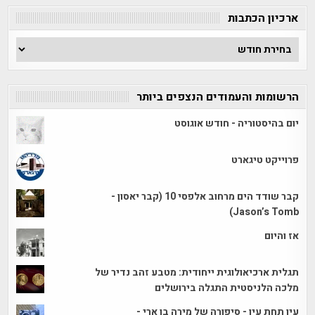
ארכיון הכתבות
ארכיון
הכתבות
הרשומות והעמודים הנצפים ביותר
יום בהיסטוריה - חודש אוגוסט
פרוייקט טיגארט
קבר שודד הים מרחוב אלפסי 10 (קבר יאסון -
Jason’s Tomb)
אז והיום
תגלית ארכיאולוגית ייחודית: מטבע זהב נדיר של
מלכה הלניסטית התגלה בירושלים
עין תחת עין - סיפורה של מירה בן ארי -