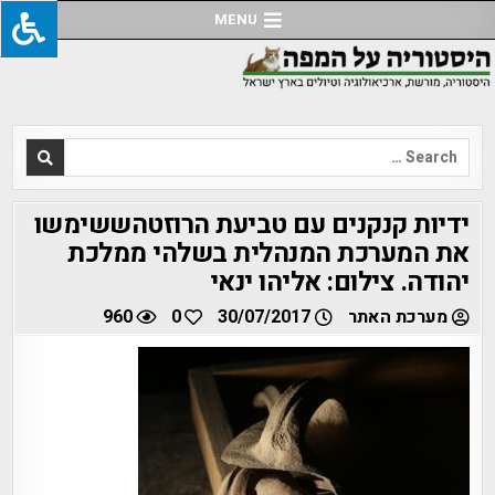
Ski
MENU
t
conten
Search
for:
ידיות קנקנים עם טביעת הרוזטהששימשו
את המערכת המנהלית בשלהי ממלכת
יהודה. צילום: אליהו ינאי
מערכת האתר
30/07/2017
0
960