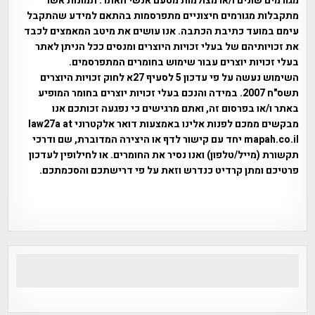
מגורמים שונים ו/או מצולמות מטעם אנשי האתר. תמונות אשר
מתקבלות מגורמים חיצוניים מתפרסמות בהתאם למידע שהתקבל
עימם במועד כתיבת הכתבה. אנו עושים את מיטב המאמצים לכבד
את זכויותיהם של בעלי זכויות היוצרים ומנסים ככל הניתן לאתר
בעלי זכויות יוצרים עבור שימוש בחומרים המתפרסמים.
השימוש נעשה על פי עדכון 5 לסעיף 27א לחוק זכויות היוצרים
תשס"ח 2007. במידה והנכם בעלי זכויות יוצרים בחומר המופיע
באתר ו/או בפרסום זה, ואתם מרגישים כי נפגעה זכותכם אנו
מבקשים ממכם לפנות אלינו באמצעות דואר אלקטרוני law27a at
mapah.co.il יחד עם קישור לדף או היצירה המדוברת, שם ודרכי
תקשורת (מייל/טלפון) ואנו נסיר את החומרים. או לחילופין לעדכון
פרטיכם ומתן קרדיט כנדרש וזאת על פי דרישתכם והסכמתכם.
אפי אליאן , היסטוריה על המפה , פרוייקט טיגארט , Efi Elian ,
Tegart Fort , tegart fortress