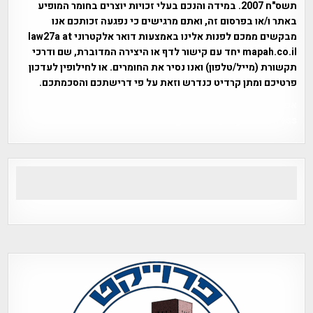
תשס"ח 2007. במידה והנכם בעלי זכויות יוצרים בחומר המופיע
באתר ו/או בפרסום זה, ואתם מרגישים כי נפגעה זכותכם אנו
מבקשים ממכם לפנות אלינו באמצעות דואר אלקטרוני law27a at
mapah.co.il יחד עם קישור לדף או היצירה המדוברת, שם ודרכי
תקשורת (מייל/טלפון) ואנו נסיר את החומרים. או לחילופין לעדכון
פרטיכם ומתן קרדיט כנדרש וזאת על פי דרישתכם והסכמתכם.
אפי אליאן , היסטוריה על המפה , פרוייקט טיגארט , Efi Elian ,
Tegart Fort , tegart fortress