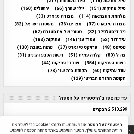
טיול מורשת
(116)
טיול משפחות
(217)
טיול עתיקות
(151)
יולי שוורץ
(66)
ירושלים
(160)
מלחמת העצמאות
(114)
מצודת טגארט
(33)
מצודת טיגארט
(37)
מצרים
(36)
משטרת ישראל
(82)
ניר דיסטלפלד
(32)
סטורי של אינסטגרם
(62)
עיר דוד
(52)
עמוד ענן
(146)
עתיקות
(183)
פסיפס
(48)
פרויקט טיגארט
(37)
פתוח בשבת
(130)
צה"ל
(80)
קלרה עמית
(51)
רשות הטבע והגנים
(31)
רשות העתיקות
(354)
שודדי עתיקות
(44)
שוד עתיקות
(60)
תקופת בית שני
(73)
תקופת המנדט הבריטי
(129)
עד כה צפו ב"היסטוריה על המפה"
2,510,299 מבקרים
היסטוריה על המפה
אנו משתמשים בקובצי Cookie כדי לשפר את
חוויית המשתמש שלך. המשך השימוש באתר מהווה הסכמה לשימוש
היסטוריה על המפה 2011-2026 | פרוייקט טיגארט 2012-2026|