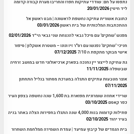
נתפסו על חם: שודדי עתיקות חפרו והחריבו מערת קבורה קדומה
ליד חיטין
20/01/2026
כתובת אשורית עתיקה נחשפת לראשונה | מבט ראשון אל
ההתכתבות המלכותית של בית ראשון
03/01/2026
מפגש 'שחקים' עם מיכל גבאי להנצחת שני גבאי הי״ד
02/01/2026
חניכי 'שחקים' נפגשו עם רס"ר זיו ונונו – משטרת אשקלון | סיפור
אישי מבוקר מתקפת ה 7/10
07/12/2025
גת עתיקה לייצור יין נחנכה בפארק ארכיאולוגי חדש במושב זרחיה
שבשפלה
11/11/2025
אוצר מטבעות עתיקים התגלה במערכת מסתור בגליל התחתון
07/11/2025
שרידי אחוזה שומרונית מפוארת בת 1,600 שנה נחשפה בצפון העיר
כפר קאסם
03/10/2025
פתילות קדומות בנות 4,000 שנה התגלו בחפירות הצלה באתר בניה
בעיר יהוד
02/10/2025
בית הגמדים של קיבוץ עמיעד | עמדת השמירה ממלחמת השחרור