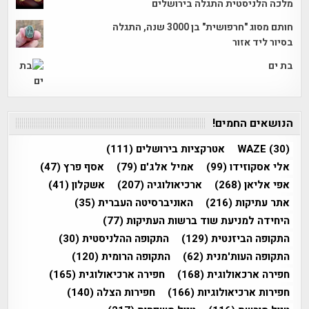
מלכה הלניסטית התגלה בירושלים
חותם מסוג "חרפושית" בן 3000 שנה, התגלה
בסיור ליד אזור
בת ים
הנושאים החמים!
(30)
WAZE
אטרקציות בירושלים
(111)
אלי אסקוזידו
(99)
אמיל אלג'ם
(79)
אסף פרץ
(47)
אפי אליאן
(268)
ארכיאולוגיה
(207)
אשקלון
(41)
אתר עתיקות
(216)
האוניברסיטה העברית
(35)
היחידה למניעת שוד ברשות העתיקות
(77)
התקופה הביזנטית
(129)
התקופה ההלניסטית
(30)
התקופה העות'מנית
(62)
התקופה הרומית
(120)
חפירה ארכאולוגית
(168)
חפירה ארכיאולוגית
(165)
חפירות ארכיאולוגיות
(166)
חפירות הצלה
(140)