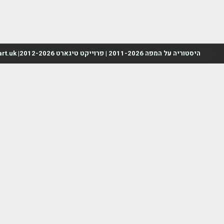
היסטוריה על המפה 2011-2026 | פרוייקט טיגארט 2012-2026| www.mapah.co.il | www.tegart.uk