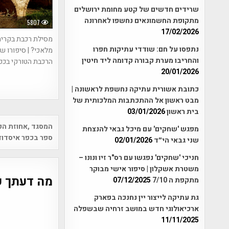
שרידים חדשים של קטע מחומת ירושלים
מתקופת החשמונאים נחשפו לאחרונה
5807
17/02/2026
מסילת רכבת בקרי
נתפסו על חם: שודדי עתיקות חפרו
מלאכי? | סיפורו ש
והחריבו מערת קבורה קדומה ליד חיטין
הרכבת הטורקי בכפ
20/01/2026
כתובת אשורית עתיקה נחשפת לראשונה |
מבט ראשון אל ההתכתבות המלכותית של
בית ראשון
03/01/2026
Post
המסגד ,אחוזת הק
מפגש 'שחקים' עם מיכל גבאי להנצחת
vigation
ספר בכפר איסדוד
שני גבאי הי״ד
02/01/2026
חניכי 'שחקים' נפגשו עם רס"ר זיו ונונו –
משטרת אשקלון | סיפור אישי מבוקר
מה דעתך ע
מתקפת ה 7/10
07/12/2025
גת עתיקה לייצור יין נחנכה בפארק
ארכיאולוגי חדש במושב זרחיה שבשפלה
11/11/2025