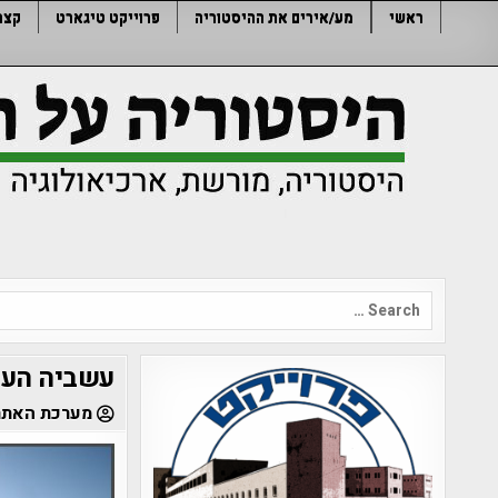
Ski
ראשי
מע/אירים את ההיסטוריה
פרוייקט טיגארט
קצר
t
conten
Search
for:
עשביה העו
מערכת האתר