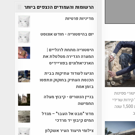
הרשומות והעמודים הנצפים ביותר
מדיניות פרטיות
יום בהיסטוריה - חודש אוגוסט
היסטוריה מתחת לרגליים |
המערה הנדירה מטלטלת את
הארכיאולוגים בפוריידיס
הגיעו לשדוד עתיקות בבית
הכנסת העתיק בחוקוק ונתפסו
19
בזמן אמת
טורי ספינות
בניין הנוטרים - קיבוץ מעלה
קירות שרידי
החמישה
כנסייה בת 1,500 שנה
ב
מדור "מבט אל העבר" – מגדל
המים קיבוץ יד מרדכי
צילומי תיעוד העיר אשקלון