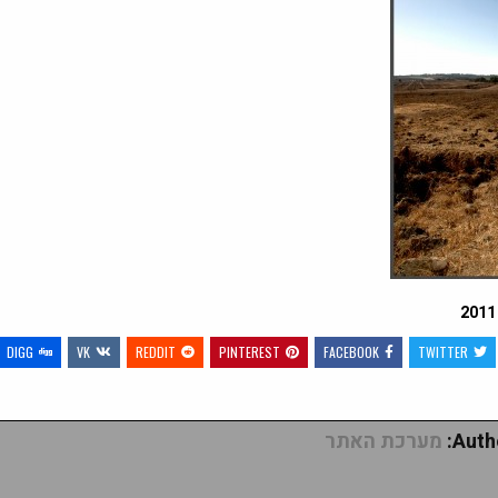
DIGG
VK
REDDIT
PINTEREST
FACEBOOK
TWITTER
Autho
מערכת האתר