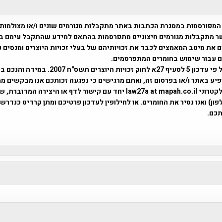
המפורסמות במסגרת הכתבות באתר מתקבלות מגורמים שונים ו/או מצולמות
ר מתקבלות מגורמים חיצוניים מתפרסמות בהתאם למידע שהתקבל עימם ב
 את מיטב המאמצים לכבד את זכויותיהם של בעלי זכויות היוצרים ומנסים 
ים עבור שימוש בחומרים המתפרסמים.
השימוש נעשה על פי עדכון 5 לסעיף 27א לחוק זכויות היוצרים ת
פיע באתר ו/או בפרסום זה, ואתם מרגישים כי נפגעה זכותכם אנו מבקשים ממ
באמצעות דואר אלקטרוני law27a at mapah.co.il יחד עם קישור לדף או היצירה המדו
ון) ואנו נסיר את החומרים. או לחילופין לעדכון פרטיכם ומתן קרדיט כנדרש 
כם.
פרוייקט טיגארט , Efi Elian , Tegart Fort , tegart fortress