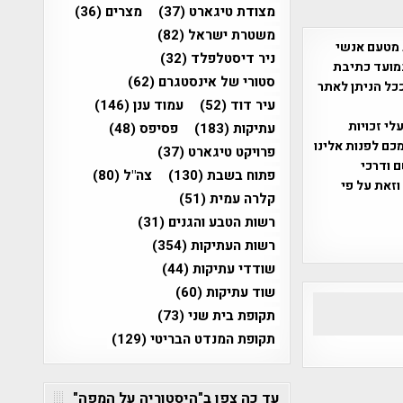
מצודת טיגארט
(37)
מצרים
(36)
משטרת ישראל
(82)
 מטעם אנשי
ניר דיסטלפלד
(32)
מועד כתיבת
סטורי של אינסטגרם
(62)
ככל הניתן לאתר
עיר דוד
(52)
עמוד ענן
(146)
שס"ח 2007. במידה והנכם בעלי זכויות
עתיקות
(183)
פסיפס
(48)
כם לפנות אלינו
פרויקט טיגארט
(37)
ברת, שם ודרכי
פתוח בשבת
(130)
צה"ל
(80)
וזאת על פי
קלרה עמית
(51)
רשות הטבע והגנים
(31)
רשות העתיקות
(354)
שודדי עתיקות
(44)
שוד עתיקות
(60)
תקופת בית שני
(73)
תקופת המנדט הבריטי
(129)
עד כה צפו ב"היסטוריה על המפה"