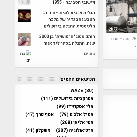
ויישובי הסביבה - 1955
תגלית ארכיאולוגית ייחודית:
מטבע זהב נדיר של מלכה
הלניסטית התגלה בירושלים
28
חותם מסוג "חרפושית" בן 3000
היום לפני 75 שנה – טבח
שנה, התגלה בסיור ליד אזור
ה
בת ים
הנושאים החמים!
WAZE
(30)
אטרקציות בירושלים
(111)
אלי אסקוזידו
(99)
אמיל אלג'ם
(79)
אסף פרץ
(47)
אפי אליאן
(268)
ארכיאולוגיה
(207)
אשקלון
(41)