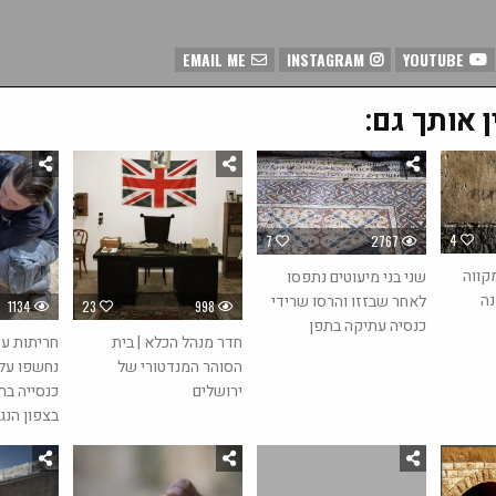
EMAIL ME
INSTAGRAM
YOUTUBE
ן אותך גם:
4
7
2767
קווה
שני בני מיעוטים נתפסו
נה
לאחר שבזזו והרסו שרידי
1134
23
998
כנסיה עתיקה בתפן
חדר מנהל הכלא | בית
חריתות עי
הסוהר המנדטורי של
נחשפו על 
ירושלים
בצפון הנג