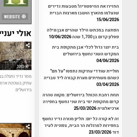
החזירו את ההיסטוריה! מטבעות נדירים
שנעלמו מהארץ הושבו מארצות הברית
WEBSITE
15/06/2026
הפתעה במכתש הילד שהרים אבן וגילה
אולי יעניי
פסלון קדום בן 1,700 שנה
10/06/2026
בית יוצר גדול לכלי אבן מתקופת בית
המקדש השני נחשף בירושלים
04/06/2026
3013
חוליית שודדי עתיקות נתפסו "על חם"
מסר נדיר נתגלה במ
כשהם משחיתים מערת קבורה ליד טבריה
עתיק בשכונת ארנו
03/04/2026
בירושלים
תחת רחבת הכותל בירושלים: מקווה טהרה
קדום מתקופת ימי בית שני נחשף בחפירה
ארכיאלוגית
25/03/2026
זה לא קורה כל יום: תליון מנורה נדיר נחשף
בחפירות למרגלות הר הבית, צפונית לעיר
דוד
23/03/2026