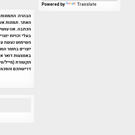
Powered by
Translate
הבהרה:
התמונות 
האתר. תמונות אש
הכתבה. אנו עושים
בעלי זכויות יוצר
יוצרים בחומר המו
תקשורת (מייל/טלפ
דרישתכם והסכמת
אפי אליאן , היסטוריה על המפה , 