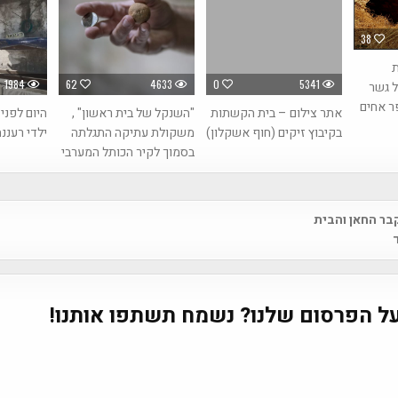
38
ת
1984
62
4633
0
5341
ל גשר
ר אחים
אתר צילום – בית הקשתות
"השנקל של בית ראשון" ,
בקיבוץ זיקים (חוף אשקלון)
משקולת עתיקה התגלתה
ילדי רעננ
בסמוך לקיר הכותל המערבי
בר החאן והבית
na
ל הפרסום שלנו? נשמח תשתפו אותנו!