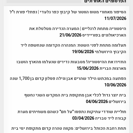
הפרסומים האחרונים
הסיפור מאחורי מטוס הווטור של קיבוץ כפר גלעדי | נפתלי פורת ז"ל
11/07/2026
היסטוריה מתחת לרגליים | המערה הנדירה מטלטלת את
הארכיאולוגים בפוריידיס
21/06/2026
תעלומה מתחת לפני השטח: המנהרה הקדומה שנחשפה ליד
הקיבוץ הירושלמי
19/06/2026
החזירו את ההיסטוריה! מטבעות נדירים שנעלמו מהארץ הושבו
מארצות הברית
15/06/2026
הפתעה במכתש הילד שהרים אבן וגילה פסלון קדום בן 1,700 שנה
10/06/2026
בית יוצר גדול לכלי אבן מתקופת בית המקדש השני נחשף
בירושלים
04/06/2026
חוליית שודדי עתיקות נתפסו "על חם" כשהם משחיתים מערת
קבורה ליד טבריה
03/04/2026
תחת רחבת הכותל בירושלים: מקווה טהרה קדום מתקופת ימי בית