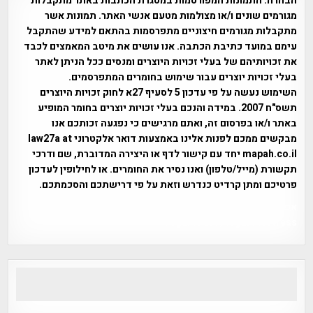
הבהרה:
התמונות המפורסמות במסגרת הכתבות באתר מתקבלות
מגורמים שונים ו/או מצולמות מטעם אנשי האתר. תמונות אשר
מתקבלות מגורמים חיצוניים מתפרסמות בהתאם למידע שהתקבל
עימם במועד כתיבת הכתבה. אנו עושים את מיטב המאמצים לכבד
את זכויותיהם של בעלי זכויות היוצרים ומנסים ככל הניתן לאתר
בעלי זכויות יוצרים עבור שימוש בחומרים המתפרסמים.
השימוש נעשה על פי עדכון 5 לסעיף 27א לחוק זכויות היוצרים
תשס"ח 2007. במידה והנכם בעלי זכויות יוצרים בחומר המופיע
באתר ו/או בפרסום זה, ואתם מרגישים כי נפגעה זכותכם אנו
מבקשים ממכם לפנות אלינו באמצעות דואר אלקטרוני law27a at
mapah.co.il יחד עם קישור לדף או היצירה המדוברת, שם ודרכי
תקשורת (מייל/טלפון) ואנו נסיר את החומרים. או לחילופין לעדכון
פרטיכם ומתן קרדיט כנדרש וזאת על פי דרישתכם והסכמתכם.
אפי אליאן , היסטוריה על המפה , פרוייקט טיגארט , Efi Elian ,
Tegart Fort , tegart fortress