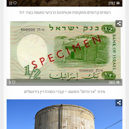
33
2192
רעפים קדומים מתקופת אנטיוכוס הרביעי נחשפו בעיר דוד
0
3651
מדור "אז והיום" והפעם – קברי הסנהדרין בירושלים