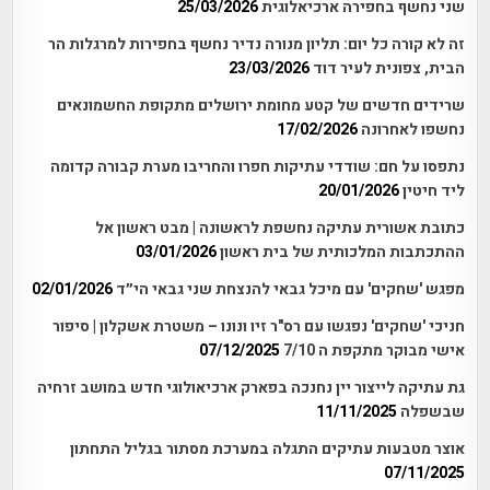
שני נחשף בחפירה ארכיאלוגית
25/03/2026
זה לא קורה כל יום: תליון מנורה נדיר נחשף בחפירות למרגלות הר
הבית, צפונית לעיר דוד
23/03/2026
שרידים חדשים של קטע מחומת ירושלים מתקופת החשמונאים
נחשפו לאחרונה
17/02/2026
נתפסו על חם: שודדי עתיקות חפרו והחריבו מערת קבורה קדומה
ליד חיטין
20/01/2026
כתובת אשורית עתיקה נחשפת לראשונה | מבט ראשון אל
ההתכתבות המלכותית של בית ראשון
03/01/2026
מפגש 'שחקים' עם מיכל גבאי להנצחת שני גבאי הי״ד
02/01/2026
חניכי 'שחקים' נפגשו עם רס"ר זיו ונונו – משטרת אשקלון | סיפור
אישי מבוקר מתקפת ה 7/10
07/12/2025
גת עתיקה לייצור יין נחנכה בפארק ארכיאולוגי חדש במושב זרחיה
שבשפלה
11/11/2025
אוצר מטבעות עתיקים התגלה במערכת מסתור בגליל התחתון
07/11/2025