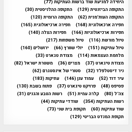
היחידה למניעת שוד ברשות העתיקות
(77)
התקופה הביזנטית
(129)
התקופה ההלניסטית
(30)
התקופה העות'מנית
(62)
התקופה הרומית
(120)
חפירה ארכאולוגית
(168)
חפירה ארכיאולוגית
(165)
חפירות ארכיאולוגיות
(166)
חפירות הצלה
(140)
טיול מורשת
(116)
טיול משפחות
(217)
טיול עתיקות
(151)
יולי שוורץ
(66)
ירושלים
(160)
מלחמת העצמאות
(114)
מצודת טגארט
(33)
מצודת טיגארט
(37)
מצרים
(36)
משטרת ישראל
(82)
ניר דיסטלפלד
(32)
סטורי של אינסטגרם
(62)
עיר דוד
(52)
עמוד ענן
(146)
עתיקות
(183)
פסיפס
(48)
פרויקט טיגארט
(37)
פתוח בשבת
(130)
צה"ל
(80)
קלרה עמית
(51)
רשות הטבע והגנים
(31)
רשות העתיקות
(354)
שודדי עתיקות
(44)
שוד עתיקות
(60)
תקופת בית שני
(73)
תקופת המנדט הבריטי
(129)