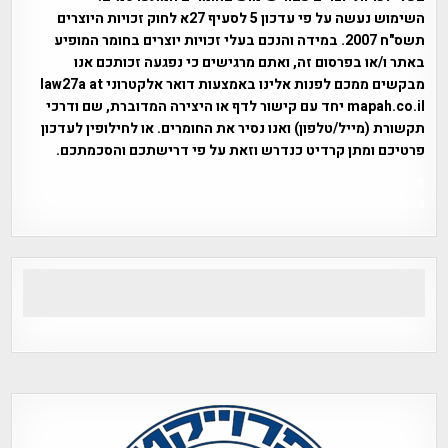
השימוש נעשה על פי עדכון 5 לסעיף 27א לחוק זכויות היוצרים
תשס"ח 2007. במידה והנכם בעלי זכויות יוצרים בחומר המופיע
באתר ו/או בפרסום זה, ואתם מרגישים כי נפגעה זכותכם אנו
מבקשים ממכם לפנות אלינו באמצעות דואר אלקטרוני law27a at
mapah.co.il יחד עם קישור לדף או היצירה המדוברת, שם ודרכי
תקשורת (מייל/טלפון) ואנו נסיר את החומרים. או לחילופין לעדכון
פרטיכם ומתן קרדיט כנדרש וזאת על פי דרישתכם והסכמתכם.
אפי אליאן , היסטוריה על המפה , פרוייקט טיגארט , Efi Elian ,
Tegart Fort , tegart fortress