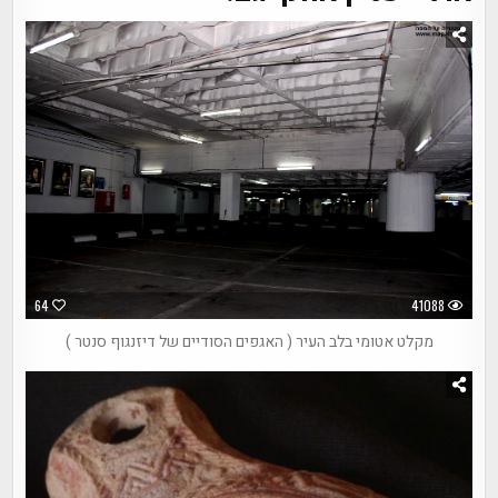
64
41088
מקלט אטומי בלב העיר ( האגפים הסודיים של דיזנגוף סנטר )