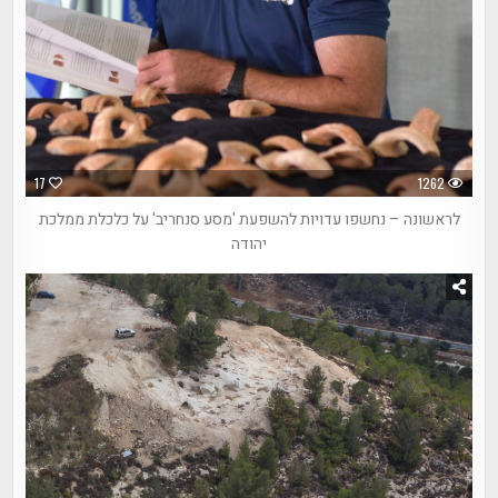
17
1262
לראשונה – נחשפו עדויות להשפעת 'מסע סנחריב' על כלכלת ממלכת
יהודה