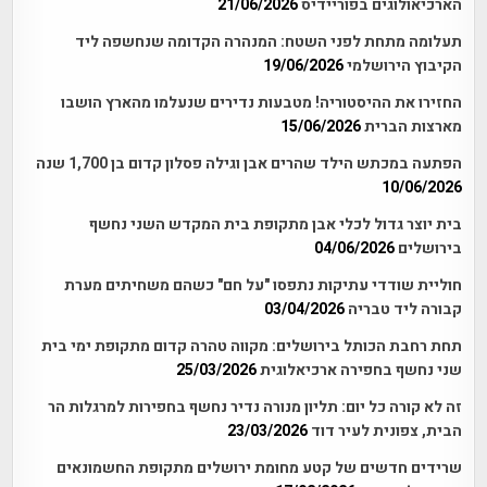
הארכיאולוגים בפוריידיס
21/06/2026
תעלומה מתחת לפני השטח: המנהרה הקדומה שנחשפה ליד
הקיבוץ הירושלמי
19/06/2026
החזירו את ההיסטוריה! מטבעות נדירים שנעלמו מהארץ הושבו
מארצות הברית
15/06/2026
הפתעה במכתש הילד שהרים אבן וגילה פסלון קדום בן 1,700 שנה
10/06/2026
בית יוצר גדול לכלי אבן מתקופת בית המקדש השני נחשף
בירושלים
04/06/2026
חוליית שודדי עתיקות נתפסו "על חם" כשהם משחיתים מערת
קבורה ליד טבריה
03/04/2026
תחת רחבת הכותל בירושלים: מקווה טהרה קדום מתקופת ימי בית
שני נחשף בחפירה ארכיאלוגית
25/03/2026
זה לא קורה כל יום: תליון מנורה נדיר נחשף בחפירות למרגלות הר
הבית, צפונית לעיר דוד
23/03/2026
שרידים חדשים של קטע מחומת ירושלים מתקופת החשמונאים