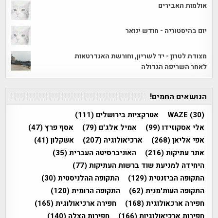
אולמות האבירים
יום בהיסטוריה - חודש ינואר
מצודת לטרון - יד לשריון, וחורשת האנדרטאות
לאחר השריפה הגדולה
הנושאים החמים!
(30)
WAZE
אטרקציות בירושלים
(111)
אלי אסקוזידו
(99)
אמיל אלג'ם
(79)
אסף פרץ
(47)
אפי אליאן
(268)
ארכיאולוגיה
(207)
אשקלון
(41)
אתר עתיקות
(216)
האוניברסיטה העברית
(35)
היחידה למניעת שוד ברשות העתיקות
(77)
התקופה הביזנטית
(129)
התקופה ההלניסטית
(30)
התקופה העות'מנית
(62)
התקופה הרומית
(120)
חפירה ארכאולוגית
(168)
חפירה ארכיאולוגית
(165)
חפירות ארכיאולוגיות
(166)
חפירות הצלה
(140)