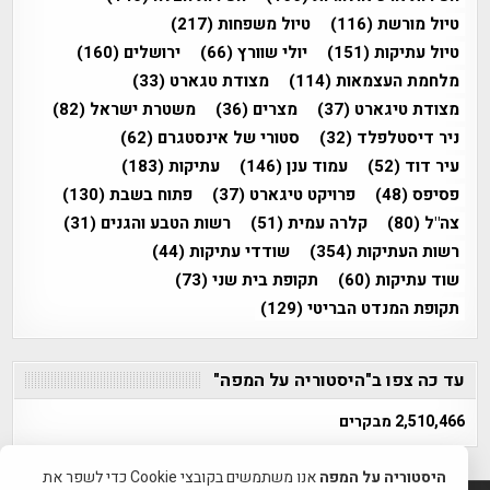
טיול מורשת
(116)
טיול משפחות
(217)
טיול עתיקות
(151)
יולי שוורץ
(66)
ירושלים
(160)
מלחמת העצמאות
(114)
מצודת טגארט
(33)
מצודת טיגארט
(37)
מצרים
(36)
משטרת ישראל
(82)
ניר דיסטלפלד
(32)
סטורי של אינסטגרם
(62)
עיר דוד
(52)
עמוד ענן
(146)
עתיקות
(183)
פסיפס
(48)
פרויקט טיגארט
(37)
פתוח בשבת
(130)
צה"ל
(80)
קלרה עמית
(51)
רשות הטבע והגנים
(31)
רשות העתיקות
(354)
שודדי עתיקות
(44)
שוד עתיקות
(60)
תקופת בית שני
(73)
תקופת המנדט הבריטי
(129)
עד כה צפו ב"היסטוריה על המפה"
2,510,466 מבקרים
היסטוריה על המפה
אנו משתמשים בקובצי Cookie כדי לשפר את