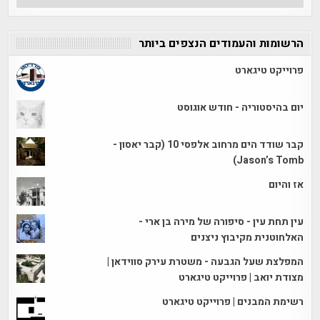
הכתבות
הרשומות והעמודים הנצפים ביותר
פרוייקט טיגארט
יום בהיסטוריה - חודש אוגוסט
קבר שודד הים מרחוב אלפסי 10 (קבר יאסון -
Jason’s Tomb)
אז והיום
עין תחת עין - סיפורה של מירה בן ארי -
האלחוטנית מקיבוץ ניצנים
המפלצת שעל הגבעה - משטרת עירק סווידאן |
מצודת יואב | פרוייקט טיגארט
רשימת המבנים | פרוייקט טיגארט