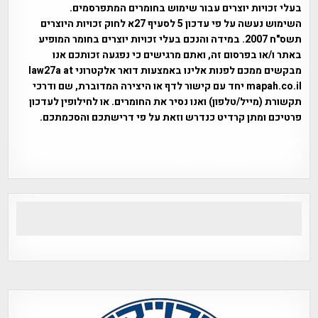
בעלי זכויות יוצרים עבור שימוש בחומרים המתפרסמים.
השימוש נעשה על פי עדכון 5 לסעיף 27א לחוק זכויות היוצרים
תשס"ח 2007. במידה והנכם בעלי זכויות יוצרים בחומר המופיע
באתר ו/או בפרסום זה, ואתם מרגישים כי נפגעה זכותכם אנו
מבקשים ממכם לפנות אלינו באמצעות דואר אלקטרוני law27a at
mapah.co.il יחד עם קישור לדף או היצירה המדוברת, שם ודרכי
תקשורת (מייל/טלפון) ואנו נסיר את החומרים. או לחילופין לעדכון
פרטיכם ומתן קרדיט כנדרש וזאת על פי דרישתכם והסכמתכם.
אפי אליאן , היסטוריה על המפה , פרוייקט טיגארט , Efi Elian ,
Tegart Fort , tegart fortress