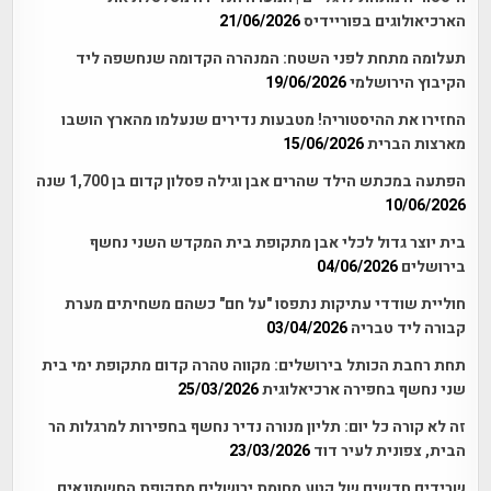
הארכיאולוגים בפוריידיס
21/06/2026
תעלומה מתחת לפני השטח: המנהרה הקדומה שנחשפה ליד
הקיבוץ הירושלמי
19/06/2026
החזירו את ההיסטוריה! מטבעות נדירים שנעלמו מהארץ הושבו
מארצות הברית
15/06/2026
הפתעה במכתש הילד שהרים אבן וגילה פסלון קדום בן 1,700 שנה
10/06/2026
בית יוצר גדול לכלי אבן מתקופת בית המקדש השני נחשף
בירושלים
04/06/2026
חוליית שודדי עתיקות נתפסו "על חם" כשהם משחיתים מערת
קבורה ליד טבריה
03/04/2026
תחת רחבת הכותל בירושלים: מקווה טהרה קדום מתקופת ימי בית
שני נחשף בחפירה ארכיאלוגית
25/03/2026
זה לא קורה כל יום: תליון מנורה נדיר נחשף בחפירות למרגלות הר
הבית, צפונית לעיר דוד
23/03/2026
שרידים חדשים של קטע מחומת ירושלים מתקופת החשמונאים