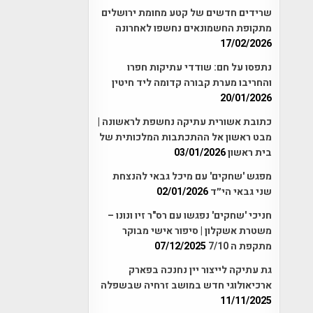
שרידים חדשים של קטע מחומת ירושלים
מתקופת החשמונאים נחשפו לאחרונה
17/02/2026
נתפסו על חם: שודדי עתיקות חפרו
והחריבו מערת קבורה קדומה ליד חיטין
20/01/2026
כתובת אשורית עתיקה נחשפת לראשונה |
מבט ראשון אל ההתכתבות המלכותית של
בית ראשון
03/01/2026
מפגש 'שחקים' עם מיכל גבאי להנצחת
שני גבאי הי״ד
02/01/2026
חניכי 'שחקים' נפגשו עם רס"ר זיו ונונו –
משטרת אשקלון | סיפור אישי מבוקר
מתקפת ה 7/10
07/12/2025
גת עתיקה לייצור יין נחנכה בפארק
ארכיאולוגי חדש במושב זרחיה שבשפלה
11/11/2025