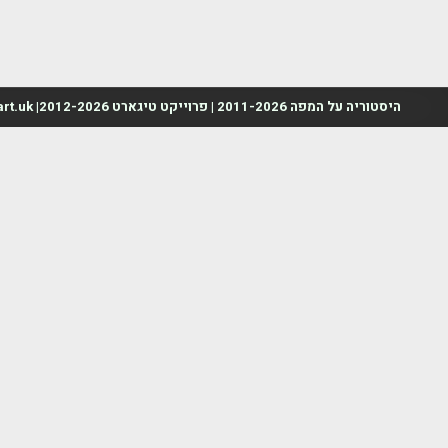
היסטוריה על המפה 2011-2026 | פרוייקט טיגארט 2012-2026| www.mapah.co.il | www.tegart.uk