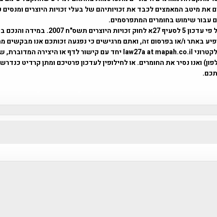
 את מיטב המאמצים לכבד את זכויותיהם של בעלי זכויות היוצרים ומנסים 
ים עבור שימוש בחומרים המתפרסמים.
השימוש נעשה על פי עדכון 5 לסעיף 27א לחוק זכויות היוצרים ת
פיע באתר ו/או בפרסום זה, ואתם מרגישים כי נפגעה זכותכם אנו מבקשים ממ
באמצעות דואר אלקטרוני law27a at mapah.co.il יחד עם קישור לדף או היצירה המדו
ון) ואנו נסיר את החומרים. או לחילופין לעדכון פרטיכם ומתן קרדיט כנדרש 
כם.
פרוייקט טיגארט , Efi Elian , Tegart Fort , tegart fortress