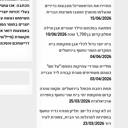
הכתבה. אנו עושים
החזירו את ההיסטוריה! מטבעות נדירים
בעלי זכויות יוצר
שנעלמו מהארץ הושבו מארצות הברית
15/06/2026
יוצרים בחומר המו
הפתעה במכתש הילד שהרים אבן וגילה
פסלון קדום בן 1,700 שנה
10/06/2026
תקשורת (מייל/טלפ
דרישתכם והסכמת
בית יוצר גדול לכלי אבן מתקופת בית
המקדש השני נחשף בירושלים
אפי אליאן , היסטוריה על המפה , 
04/06/2026
חוליית שודדי עתיקות נתפסו "על חם"
כשהם משחיתים מערת קבורה ליד טבריה
03/04/2026
תחת רחבת הכותל בירושלים: מקווה טהרה
קדום מתקופת ימי בית שני נחשף בחפירה
ארכיאלוגית
25/03/2026
זה לא קורה כל יום: תליון מנורה נדיר נחשף
בחפירות למרגלות הר הבית, צפונית לעיר
דוד
23/03/2026