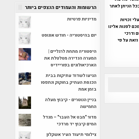
ככל הניתן לאתר
הרשומות והעמודים הנצפים ביותר
מדיניות פרטיות
שס"ח 2007. במידה והנכם בעלי זכויות
כם לפנות אלינו
ברת, שם ודרכי
יום בהיסטוריה - חודש אוגוסט
וזאת על פי
היסטוריה מתחת לרגליים |
המערה הנדירה מטלטלת את
הארכיאולוגים בפוריידיס
הגיעו לשדוד עתיקות בבית
הכנסת העתיק בחוקוק ונתפסו
בזמן אמת
בניין הנוטרים - קיבוץ מעלה
החמישה
מדור "מבט אל העבר" – מגדל
המים קיבוץ יד מרדכי
צילומי תיעוד העיר אשקלון