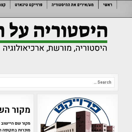
Ski
ראשי
מע/אירים את ההיסטוריה
פרוייקט טיגארט
קצר
t
conten
Search
for:
מקור הש
מקור שם היישוב א
מוכרות בתקופה 