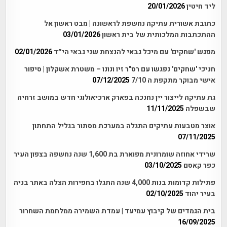
ליד חיטין
20/01/2026
כתובת אשורית עתיקה נחשפת לראשונה | מבט ראשון אל
ההתכתבות המלכותית של בית ראשון
03/01/2026
מפגש 'שחקים' עם מיכל גבאי להנצחת שני גבאי הי״ד
02/01/2026
חניכי 'שחקים' נפגשו עם רס"ר זיו ונונו – משטרת אשקלון | סיפור
אישי מבוקר מתקפת ה 7/10
07/12/2025
גת עתיקה לייצור יין נחנכה בפארק ארכיאולוגי חדש במושב זרחיה
שבשפלה
11/11/2025
אוצר מטבעות עתיקים התגלה במערכת מסתור בגליל התחתון
07/11/2025
שרידי אחוזה שומרונית מפוארת בת 1,600 שנה נחשפה בצפון העיר
כפר קאסם
03/10/2025
פתילות קדומות בנות 4,000 שנה התגלו בחפירות הצלה באתר בניה
בעיר יהוד
02/10/2025
בית הגמדים של קיבוץ עמיעד | עמדת השמירה ממלחמת השחרור
16/09/2025