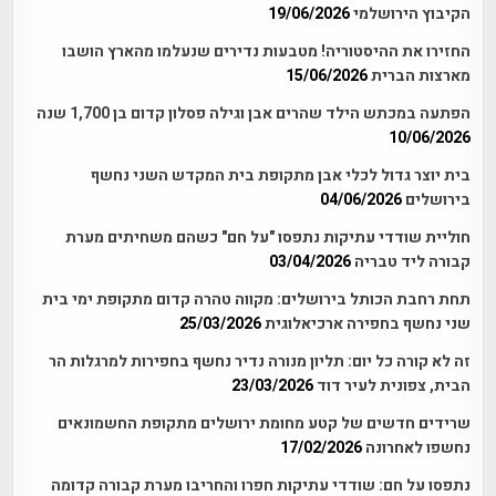
הקיבוץ הירושלמי
19/06/2026
החזירו את ההיסטוריה! מטבעות נדירים שנעלמו מהארץ הושבו
מארצות הברית
15/06/2026
הפתעה במכתש הילד שהרים אבן וגילה פסלון קדום בן 1,700 שנה
10/06/2026
בית יוצר גדול לכלי אבן מתקופת בית המקדש השני נחשף
בירושלים
04/06/2026
חוליית שודדי עתיקות נתפסו "על חם" כשהם משחיתים מערת
קבורה ליד טבריה
03/04/2026
תחת רחבת הכותל בירושלים: מקווה טהרה קדום מתקופת ימי בית
שני נחשף בחפירה ארכיאלוגית
25/03/2026
זה לא קורה כל יום: תליון מנורה נדיר נחשף בחפירות למרגלות הר
הבית, צפונית לעיר דוד
23/03/2026
שרידים חדשים של קטע מחומת ירושלים מתקופת החשמונאים
נחשפו לאחרונה
17/02/2026
נתפסו על חם: שודדי עתיקות חפרו והחריבו מערת קבורה קדומה