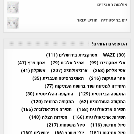
אולמות האבירים
יום בהיסטוריה - חודש ינואר
הנושאים החמים!
(30)
WAZE
אטרקציות בירושלים
(111)
אלי אסקוזידו
(99)
אמיל אלג'ם
(79)
אסף פרץ
(47)
אפי אליאן
(268)
ארכיאולוגיה
(207)
אשקלון
(41)
אתר עתיקות
(216)
האוניברסיטה העברית
(35)
היחידה למניעת שוד ברשות העתיקות
(77)
התקופה הביזנטית
(129)
התקופה ההלניסטית
(30)
התקופה העות'מנית
(62)
התקופה הרומית
(120)
חפירה ארכאולוגית
(168)
חפירה ארכיאולוגית
(165)
חפירות ארכיאולוגיות
(166)
חפירות הצלה
(140)
טיול מורשת
(116)
טיול משפחות
(217)
טיול עתיקות
(151)
יולי שוורץ
(66)
ירושלים
(160)