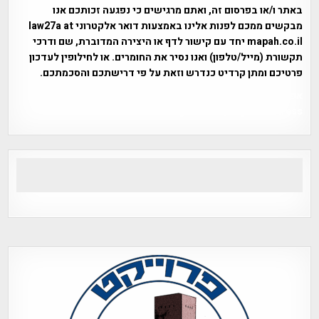
באתר ו/או בפרסום זה, ואתם מרגישים כי נפגעה זכותכם אנו
מבקשים ממכם לפנות אלינו באמצעות דואר אלקטרוני law27a at
mapah.co.il יחד עם קישור לדף או היצירה המדוברת, שם ודרכי
תקשורת (מייל/טלפון) ואנו נסיר את החומרים. או לחילופין לעדכון
פרטיכם ומתן קרדיט כנדרש וזאת על פי דרישתכם והסכמתכם.
אפי אליאן , היסטוריה על המפה , פרוייקט טיגארט , Efi Elian ,
Tegart Fort , tegart fortress