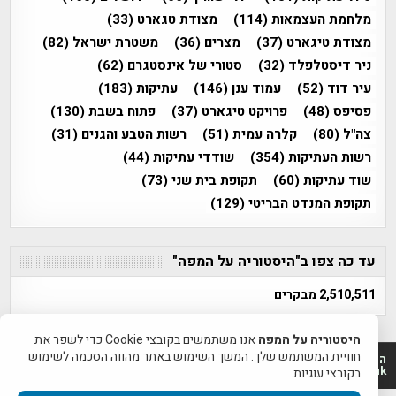
מלחמת העצמאות
(114)
מצודת טגארט
(33)
מצודת טיגארט
(37)
מצרים
(36)
משטרת ישראל
(82)
ניר דיסטלפלד
(32)
סטורי של אינסטגרם
(62)
עיר דוד
(52)
עמוד ענן
(146)
עתיקות
(183)
פסיפס
(48)
פרויקט טיגארט
(37)
פתוח בשבת
(130)
צה"ל
(80)
קלרה עמית
(51)
רשות הטבע והגנים
(31)
רשות העתיקות
(354)
שודדי עתיקות
(44)
שוד עתיקות
(60)
תקופת בית שני
(73)
תקופת המנדט הבריטי
(129)
עד כה צפו ב"היסטוריה על המפה"
2,510,511 מבקרים
היסטוריה על המפה
אנו משתמשים בקובצי Cookie כדי לשפר את
חוויית המשתמש שלך. המשך השימוש באתר מהווה הסכמה לשימוש
היסטוריה על המפה 2011-2026 | פרוייקט טיגארט 2012-2026|
www.mapah.co.il | www.tegart.uk
בקובצי עוגיות.