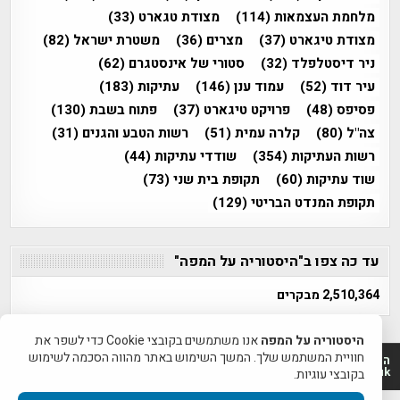
מלחמת העצמאות
(114)
מצודת טגארט
(33)
מצודת טיגארט
(37)
מצרים
(36)
משטרת ישראל
(82)
ניר דיסטלפלד
(32)
סטורי של אינסטגרם
(62)
עיר דוד
(52)
עמוד ענן
(146)
עתיקות
(183)
פסיפס
(48)
פרויקט טיגארט
(37)
פתוח בשבת
(130)
צה"ל
(80)
קלרה עמית
(51)
רשות הטבע והגנים
(31)
רשות העתיקות
(354)
שודדי עתיקות
(44)
שוד עתיקות
(60)
תקופת בית שני
(73)
תקופת המנדט הבריטי
(129)
עד כה צפו ב"היסטוריה על המפה"
2,510,364 מבקרים
היסטוריה על המפה
אנו משתמשים בקובצי Cookie כדי לשפר את
חוויית המשתמש שלך. המשך השימוש באתר מהווה הסכמה לשימוש
היסטוריה על המפה 2011-2026 | פרוייקט טיגארט 2012-2026|
www.mapah.co.il | www.tegart.uk
בקובצי עוגיות.