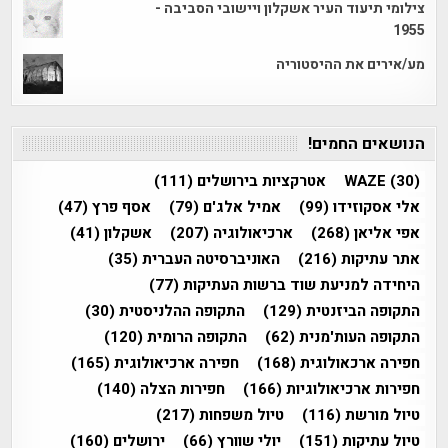
צילומי תיעוד העיר אשקלון ויישובי הסביבה -
1955
מע/אירים את ההיסטוריה
הנושאים החמים!
(30)
WAZE
אטרקציות בירושלים
(111)
אלי אסקוזידו
(99)
אמיל אלג'ם
(79)
אסף פרץ
(47)
אפי אליאן
(268)
ארכיאולוגיה
(207)
אשקלון
(41)
אתר עתיקות
(216)
האוניברסיטה העברית
(35)
היחידה למניעת שוד ברשות העתיקות
(77)
התקופה הביזנטית
(129)
התקופה ההלניסטית
(30)
התקופה העות'מנית
(62)
התקופה הרומית
(120)
חפירה ארכאולוגית
(168)
חפירה ארכיאולוגית
(165)
חפירות ארכיאולוגיות
(166)
חפירות הצלה
(140)
טיול מורשת
(116)
טיול משפחות
(217)
טיול עתיקות
(151)
יולי שוורץ
(66)
ירושלים
(160)