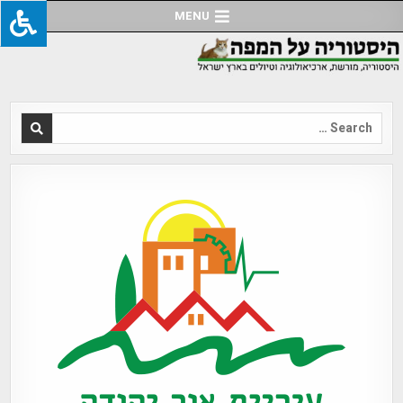
Ski
MENU
t
conten
Search
for: