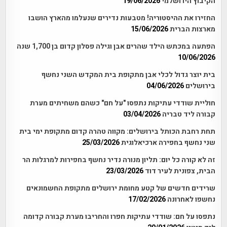
הקיבוץ הירושלמי
19/06/2026
החזירו את ההיסטוריה! מטבעות נדירים שנעלמו מהארץ הושבו
מארצות הברית
15/06/2026
הפתעה במכתש הילד שהרים אבן וגילה פסלון קדום בן 1,700 שנה
10/06/2026
בית יוצר גדול לכלי אבן מתקופת בית המקדש השני נחשף
בירושלים
04/06/2026
חוליית שודדי עתיקות נתפסו "על חם" כשהם משחיתים מערת
קבורה ליד טבריה
03/04/2026
תחת רחבת הכותל בירושלים: מקווה טהרה קדום מתקופת ימי בית
שני נחשף בחפירה ארכיאלוגית
25/03/2026
זה לא קורה כל יום: תליון מנורה נדיר נחשף בחפירות למרגלות הר
הבית, צפונית לעיר דוד
23/03/2026
שרידים חדשים של קטע מחומת ירושלים מתקופת החשמונאים
נחשפו לאחרונה
17/02/2026
נתפסו על חם: שודדי עתיקות חפרו והחריבו מערת קבורה קדומה