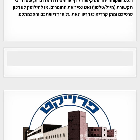
mapah.co.il יחד עם קישור לדף או היצירה המדוברת, שם ודרכי
תקשורת (מייל/טלפון) ואנו נסיר את החומרים. או לחילופין לעדכון
פרטיכם ומתן קרדיט כנדרש וזאת על פי דרישתכם והסכמתכם.
אפי אליאן , היסטוריה על המפה , פרוייקט טיגארט , Efi Elian ,
Tegart Fort , tegart fortress