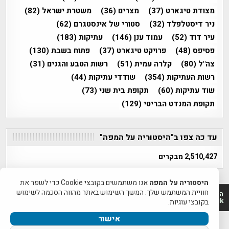
מצודת טיגארט
(37)
מצרים
(36)
משטרת ישראל
(82)
ניר דיסטלפלד
(32)
סטורי של אינסטגרם
(62)
עיר דוד
(52)
עמוד ענן
(146)
עתיקות
(183)
פסיפס
(48)
פרויקט טיגארט
(37)
פתוח בשבת
(130)
צה"ל
(80)
קלרה עמית
(51)
רשות הטבע והגנים
(31)
רשות העתיקות
(354)
שודדי עתיקות
(44)
שוד עתיקות
(60)
תקופת בית שני
(73)
תקופת המנדט הבריטי
(129)
עד כה צפו ב"היסטוריה על המפה"
2,510,427 מבקרים
היסטוריה על המפה
אנו משתמשים בקובצי Cookie כדי לשפר את
חוויית המשתמש שלך. המשך השימוש באתר מהווה הסכמה לשימוש
היסטוריה על המפה 2011-2026 | פרוייקט טיגארט 2012-2026|
www.mapah.co.il | www.tegart.uk
בקובצי עוגיות.
אישור