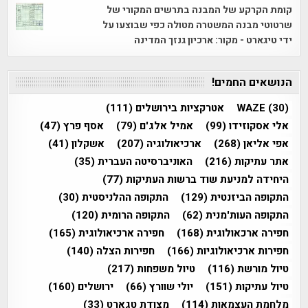
קומת הקרקע של המבנה בתרשים המקורי של
שרטוטי מבנה המשטרה מטולה כפי שבוצעו על
ידי טיגארט - מקור: ארכיון גנזך המדינה
הנושאים החמים!
(30)
WAZE
אטרקציות בירושלים
(111)
אלי אסקוזידו
(99)
אמיל אלג'ם
(79)
אסף פרץ
(47)
אפי אליאן
(268)
ארכיאולוגיה
(207)
אשקלון
(41)
אתר עתיקות
(216)
האוניברסיטה העברית
(35)
היחידה למניעת שוד ברשות העתיקות
(77)
התקופה הביזנטית
(129)
התקופה ההלניסטית
(30)
התקופה העות'מנית
(62)
התקופה הרומית
(120)
חפירה ארכאולוגית
(168)
חפירה ארכיאולוגית
(165)
חפירות ארכיאולוגיות
(166)
חפירות הצלה
(140)
טיול מורשת
(116)
טיול משפחות
(217)
טיול עתיקות
(151)
יולי שוורץ
(66)
ירושלים
(160)
מלחמת העצמאות
(114)
מצודת טגארט
(33)