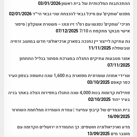
ההתכתבות המלכותית של בית ראשון
03/01/2026
מפגש 'שחקים' עם מיכל גבאי להנצחת שני גבאי הי״ד
02/01/2026
חניכי 'שחקים' נפגשו עם רס"ר זיו ונונו – משטרת אשקלון | סיפור
אישי מבוקר מתקפת ה 7/10
07/12/2025
גת עתיקה לייצור יין נחנכה בפארק ארכיאולוגי חדש במושב זרחיה
שבשפלה
11/11/2025
אוצר מטבעות עתיקים התגלה במערכת מסתור בגליל התחתון
07/11/2025
שרידי אחוזה שומרונית מפוארת בת 1,600 שנה נחשפה בצפון העיר
כפר קאסם
03/10/2025
פתילות קדומות בנות 4,000 שנה התגלו בחפירות הצלה באתר בניה
בעיר יהוד
02/10/2025
בית הגמדים של קיבוץ עמיעד | עמדת השמירה ממלחמת השחרור
16/09/2025
מדע וארכיאולוגיה חושפים: כך התמודדה ירושלים הקדומה עם
משבר מים
13/09/2025