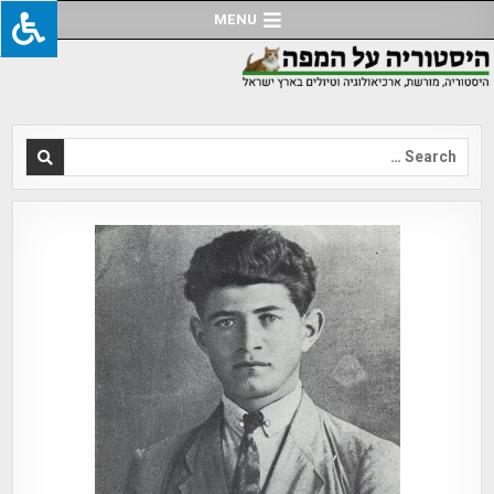
Ski
MENU
t
conten
Search
for: