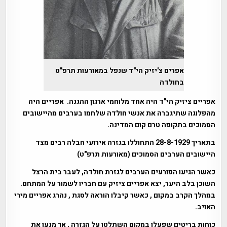
אפרים צ'יזיק הי"ד שנפל במאורעות תרפ"ט
בחולדה
אפריים ציזיק הי"ד היה אחד מלוחמי ארגון ההגנה. אפריים היה
מהפלוגה שתיגברה את אנשי חולדה שלחמו בערבים מהיישובים
הסמוכים בתקופה טרם קום המדינה.
בתאריך 28-8-1929 התחוללו בגזרה אירועי חבלה רבים מצד
היישובים הערבים הסמוכים (מאורעות תרפ"ט)
כאשר הגיעו הפורעים הערבים לגזרת חולדה, לעבר בית הרצל
השוכן בלב היער, יצא אפריים ציזיק עם חבריו לשמור על המתחם.
במהלך הקרב במקום , כאשר קיבלו הוראה לסגת , נהרג אפריים מירי
האויב.
כוחות בריטים שפעלו במקום השתלטו על הגזרה , אך מנעו את