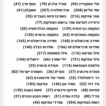
אלי אסקוזידו
(99)
אמיל אלג'ם
(79)
אסף פרץ
(47)
אפי אליאן
(268)
ארכיאולוגיה
(207)
אשקלון
(41)
אתר עתיקות
(216)
האוניברסיטה העברית
(35)
היחידה למניעת שוד ברשות העתיקות
(77)
התקופה הביזנטית
(129)
התקופה ההלניסטית
(30)
התקופה העות'מנית
(62)
התקופה הרומית
(120)
חפירה ארכאולוגית
(168)
חפירה ארכיאולוגית
(165)
חפירות ארכיאולוגיות
(166)
חפירות הצלה
(140)
טיול מורשת
(116)
טיול משפחות
(217)
טיול עתיקות
(151)
יולי שוורץ
(66)
ירושלים
(160)
מלחמת העצמאות
(114)
מצודת טגארט
(33)
מצודת טיגארט
(37)
מצרים
(36)
משטרת ישראל
(82)
ניר דיסטלפלד
(32)
סטורי של אינסטגרם
(62)
עיר דוד
(52)
עמוד ענן
(146)
עתיקות
(183)
פסיפס
(48)
פרויקט טיגארט
(37)
פתוח בשבת
(130)
צה"ל
(80)
קלרה עמית
(51)
רשות הטבע והגנים
(31)
רשות העתיקות
(354)
שודדי עתיקות
(44)