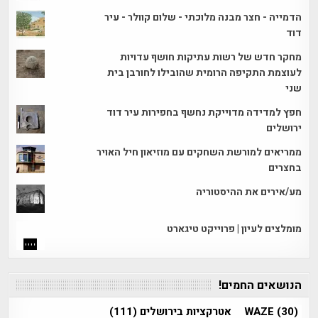
הדמייה - חצר מבנה מלוכתי - שלום קוולר - עיר
דוד
מחקר חדש של רשות עתיקות חושף עדויות
לעוצמת התקיפה הרומית שהובילו לחורבן בית
שני
חפץ למדידה מדוייקת נחשף בחפירות עיר דוד
ירושלים
ממריאים למורשת השחקים עם מוזיאון חיל האויר
בחצרים
מע/אירים את ההיסטוריה
מומלצים לעיון | פרוייקט טיגארט
הנושאים החמים!
(30)
WAZE
אטרקציות בירושלים
(111)