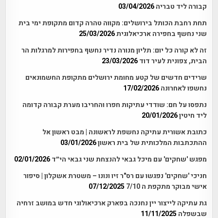
קבורה ליד טבריה
03/04/2026
תחת רחבת הכותל בירושלים: מקווה טהרה קדום מתקופת ימי בית
שני נחשף בחפירה ארכיאלוגית
25/03/2026
זה לא קורה כל יום: תליון מנורה נדיר נחשף בחפירות למרגלות הר
הבית, צפונית לעיר דוד
23/03/2026
שרידים חדשים של קטע מחומת ירושלים מתקופת החשמונאים
נחשפו לאחרונה
17/02/2026
נתפסו על חם: שודדי עתיקות חפרו והחריבו מערת קבורה קדומה
ליד חיטין
20/01/2026
כתובת אשורית עתיקה נחשפת לראשונה | מבט ראשון אל
ההתכתבות המלכותית של בית ראשון
03/01/2026
מפגש 'שחקים' עם מיכל גבאי להנצחת שני גבאי הי״ד
02/01/2026
חניכי 'שחקים' נפגשו עם רס"ר זיו ונונו – משטרת אשקלון | סיפור
אישי מבוקר מתקפת ה 7/10
07/12/2025
גת עתיקה לייצור יין נחנכה בפארק ארכיאולוגי חדש במושב זרחיה
שבשפלה
11/11/2025