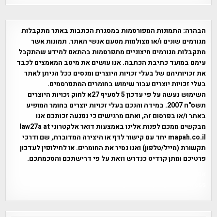
הבהרה:
התמונות המפורסמות במסגרת הכתבות באתר מתקבלות
מגורמים שונים ו/או מצולמות מטעם אנשי האתר. תמונות אשר
מתקבלות מגורמים חיצוניים מתפרסמות בהתאם למידע שהתקבל
עימם במועד כתיבת הכתבה. אנו עושים את מיטב המאמצים לכבד
את זכויותיהם של בעלי זכויות היוצרים ומנסים ככל הניתן לאתר
בעלי זכויות יוצרים עבור שימוש בחומרים המתפרסמים.
השימוש נעשה על פי עדכון 5 לסעיף 27א לחוק זכויות היוצרים
תשס"ח 2007. במידה והנכם בעלי זכויות יוצרים בחומר המופיע
באתר ו/או בפרסום זה, ואתם מרגישים כי נפגעה זכותכם אנו
מבקשים ממכם לפנות אלינו באמצעות דואר אלקטרוני law27a at
mapah.co.il יחד עם קישור לדף או היצירה המדוברת, שם ודרכי
תקשורת (מייל/טלפון) ואנו נסיר את החומרים. או לחילופין לעדכון
פרטיכם ומתן קרדיט כנדרש וזאת על פי דרישתכם והסכמתכם.
אפי אליאן , היסטוריה על המפה , פרוייקט טיגארט , Efi Elian ,
Tegart Fort , tegart fortress