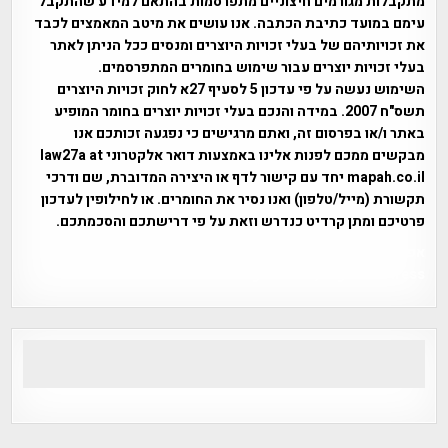
מתקבלות מגורמים חיצוניים מתפרסמות בהתאם למידע שהתקבל
עימם במועד כתיבת הכתבה. אנו עושים את מיטב המאמצים לכבד
את זכויותיהם של בעלי זכויות היוצרים ומנסים ככל הניתן לאתר
בעלי זכויות יוצרים עבור שימוש בחומרים המתפרסמים.
השימוש נעשה על פי עדכון 5 לסעיף 27א לחוק זכויות היוצרים
תשס"ח 2007. במידה והנכם בעלי זכויות יוצרים בחומר המופיע
באתר ו/או בפרסום זה, ואתם מרגישים כי נפגעה זכותכם אנו
מבקשים ממכם לפנות אלינו באמצעות דואר אלקטרוני law27a at
mapah.co.il יחד עם קישור לדף או היצירה המדוברת, שם ודרכי
תקשורת (מייל/טלפון) ואנו נסיר את החומרים. או לחילופין לעדכון
פרטיכם ומתן קרדיט כנדרש וזאת על פי דרישתכם והסכמתכם.
אפי אליאן , היסטוריה על המפה , פרוייקט טיגארט , Efi Elian ,
Tegart Fort , tegart fortress