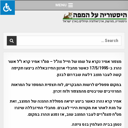
Ski
MENU
t
conten
Search
for:
מצפור אמיר נקרא על שמו של חייל צה"ל – סמ"ר אמיר קרא ז"ל אשר
נהרג ב-17/5/1995 כאשר מחבלי ארגון החיזבאללה ביצעו תקיפה
קשה לעבר מוצב דלעת שבדרום לבנון.
במקום ספסלים לרשות המבקרים, לוח תצפית המספר על המראות
המרהיבים שניבטים מהמצפור ולוח זכרון.
אמיר קרא נהרג כאשר ביצע יציאה מסוללת ההגנה של המוצב, זאת
על מנת לאתר את מקורות הירי לעברם. מחבלי החיזבללה שיגרו
מט"ח פצמ"רים לעבר המוצב שוב, אז נפגע ונהרג במקום.
נטמן בבית העלמין בנס ציונה.