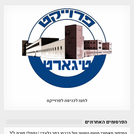
לחצו לכניסה לפרוייקט
הפרסומים האחרונים
הסיפור מאחורי מטוס הווטור של קיבוץ כפר גלעדי | נפתלי פורת ז"ל