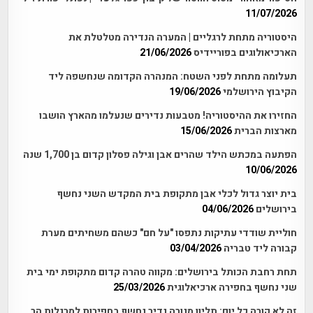
11/07/2026
היסטוריה מתחת לרגליים | המערה הנדירה מטלטלת את
הארכיאולוגים בפוריידיס
21/06/2026
תעלומה מתחת לפני השטח: המנהרה הקדומה שנחשפה ליד
הקיבוץ הירושלמי
19/06/2026
החזירו את ההיסטוריה! מטבעות נדירים שנעלמו מהארץ הושבו
מארצות הברית
15/06/2026
הפתעה במכתש הילד שהרים אבן וגילה פסלון קדום בן 1,700 שנה
10/06/2026
בית יוצר גדול לכלי אבן מתקופת בית המקדש השני נחשף
בירושלים
04/06/2026
חוליית שודדי עתיקות נתפסו "על חם" כשהם משחיתים מערת
קבורה ליד טבריה
03/04/2026
תחת רחבת הכותל בירושלים: מקווה טהרה קדום מתקופת ימי בית
שני נחשף בחפירה ארכיאלוגית
25/03/2026
זה לא קורה כל יום: תליון מנורה נדיר נחשף בחפירות למרגלות הר