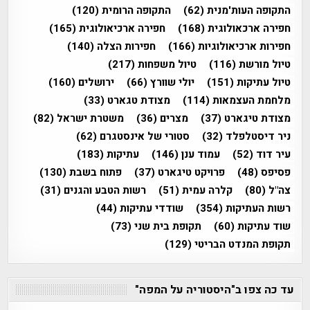
התקופה העות'מנית
(62)
התקופה הרומית
(120)
חפירה ארכאולוגית
(168)
חפירה ארכיאולוגית
(165)
חפירות ארכיאולוגיות
(166)
חפירות הצלה
(140)
טיול מורשת
(116)
טיול משפחות
(217)
טיול עתיקות
(151)
יולי שוורץ
(66)
ירושלים
(160)
מלחמת העצמאות
(114)
מצודת טגארט
(33)
מצודת טיגארט
(37)
מצרים
(36)
משטרת ישראל
(82)
ניר דיסטלפלד
(32)
סטורי של אינסטגרם
(62)
עיר דוד
(52)
עמוד ענן
(146)
עתיקות
(183)
פסיפס
(48)
פרויקט טיגארט
(37)
פתוח בשבת
(130)
צה"ל
(80)
קלרה עמית
(51)
רשות הטבע והגנים
(31)
רשות העתיקות
(354)
שודדי עתיקות
(44)
שוד עתיקות
(60)
תקופת בית שני
(73)
תקופת המנדט הבריטי
(129)
עד כה צפו ב"היסטוריה על המפה"