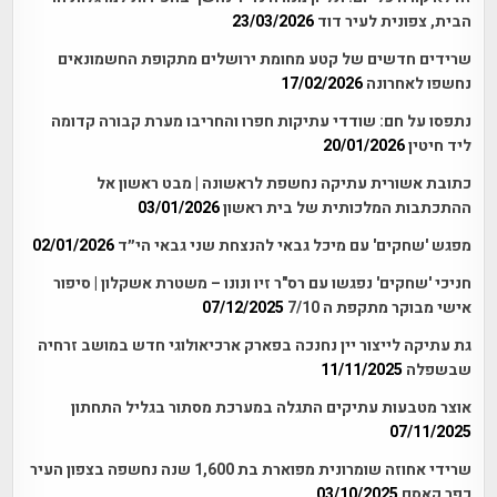
הבית, צפונית לעיר דוד
23/03/2026
שרידים חדשים של קטע מחומת ירושלים מתקופת החשמונאים
נחשפו לאחרונה
17/02/2026
נתפסו על חם: שודדי עתיקות חפרו והחריבו מערת קבורה קדומה
ליד חיטין
20/01/2026
כתובת אשורית עתיקה נחשפת לראשונה | מבט ראשון אל
ההתכתבות המלכותית של בית ראשון
03/01/2026
מפגש 'שחקים' עם מיכל גבאי להנצחת שני גבאי הי״ד
02/01/2026
חניכי 'שחקים' נפגשו עם רס"ר זיו ונונו – משטרת אשקלון | סיפור
אישי מבוקר מתקפת ה 7/10
07/12/2025
גת עתיקה לייצור יין נחנכה בפארק ארכיאולוגי חדש במושב זרחיה
שבשפלה
11/11/2025
אוצר מטבעות עתיקים התגלה במערכת מסתור בגליל התחתון
07/11/2025
שרידי אחוזה שומרונית מפוארת בת 1,600 שנה נחשפה בצפון העיר
כפר קאסם
03/10/2025