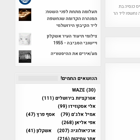
ס כנסיה בת
תעלומה מתחת לפני השטח:
שנה נחשפו ליד הר
המנהרה הקדומה שנחשפה
ליד הקיבוץ הירושלמי
צילומי תיעוד העיר אשקלון
ויישובי הסביבה - 1955
מע/אירים את ההיסטוריה
הנושאים החמים!
WAZE
(30)
אטרקציות בירושלים
(111)
אלי אסקוזידו
(99)
אמיל אלג'ם
(79)
אסף פרץ
(47)
אפי אליאן
(268)
ארכיאולוגיה
(207)
אשקלון
(41)
אתר עתיקות
(216)