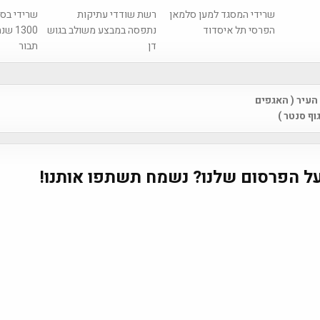
שרידי המסגד למען סלמאן
רשת שודדי עתיקות
שרידי בסי
הפרסי תל איסדוד
נתפסה במבצע משולב בגוש
1300 
דן
תבור
העיר ( האגפים
na
וף סנטר )
ל הפרסום שלנו? נשמח תשתפו אותנו!