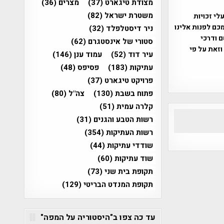
מצודת טיגארט
(37)
מצרים
(36)
משטרת ישראל
(82)
שס"ח 2007. במידה והנכם בעלי זכויות
כם לפנות אלינו
ניר דיסטלפלד
(32)
ברת, שם ודרכי
סטורי של אינסטגרם
(62)
וזאת על פי
עיר דוד
(52)
עמוד ענן
(146)
עתיקות
(183)
פסיפס
(48)
פרויקט טיגארט
(37)
פתוח בשבת
(130)
צה"ל
(80)
קלרה עמית
(51)
רשות הטבע והגנים
(31)
רשות העתיקות
(354)
שודדי עתיקות
(44)
שוד עתיקות
(60)
תקופת בית שני
(73)
תקופת המנדט הבריטי
(129)
עד כה צפו ב"היסטוריה על המפה"