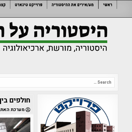
Ski
ראשי
מע/אירים את ההיסטוריה
פרוייקט טיגארט
קצר
t
conten
Search
for:
חולפים בין
מערכת האתר