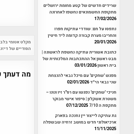
שרידים חדשים של קטע מחומת ירושלים
מתקופת החשמונאים נחשפו לאחרונה
17/02/2026
נתפסו על חם: שודדי עתיקות חפרו
והחריבו מערת קבורה קדומה ליד חיטין
Post
מקלט אטומי בלב 
20/01/2026
vigation
הסודיים של דיזנג
כתובת אשורית עתיקה נחשפת לראשונה |
מבט ראשון אל ההתכתבות המלכותית של
בית ראשון
03/01/2026
מה דעתך ע
מפגש 'שחקים' עם מיכל גבאי להנצחת
שני גבאי הי״ד
02/01/2026
חניכי 'שחקים' נפגשו עם רס"ר זיו ונונו –
משטרת אשקלון | סיפור אישי מבוקר
מתקפת ה 7/10
07/12/2025
גת עתיקה לייצור יין נחנכה בפארק
ארכיאולוגי חדש במושב זרחיה שבשפלה
11/11/2025