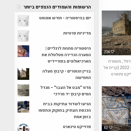
הרשומות והעמודים הנצפים ביותר
יום בהיסטוריה - חודש אוגוסט
מדיניות פרטיות
היסטוריה מתחת לרגליים |
234
המערה הנדירה מטלטלת את
הארכיאולוגים בפוריידיס
רפל , משטרת
אבו גוש – 2022 (קרית אל
בניין הנוטרים - קיבוץ מעלה
ייקט טיגארט
החמישה
מדור "מבט אל העבר" – מגדל
המים קיבוץ יד מרדכי
הגיעו לשדוד עתיקות בבית
הכנסת העתיק בחוקוק ונתפסו
בזמן אמת
פרוייקט טיגארט
62