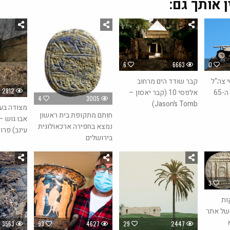
ן אותך גם:
6
6663
0
י צה"ל
קבר שודד הים מרחוב
2812
לרגל יום העצמאות ה-65
אלפסי 10 (קבר יאסון –
4
3005
Jason’s Tomb)
מצודה בע
חותם מתקופת בית ראשון
נמצא בחפירה ארכאולוגית
עינב) פרו
בירושלים
3
ות
של אתר
3563
93
4627
29
2447