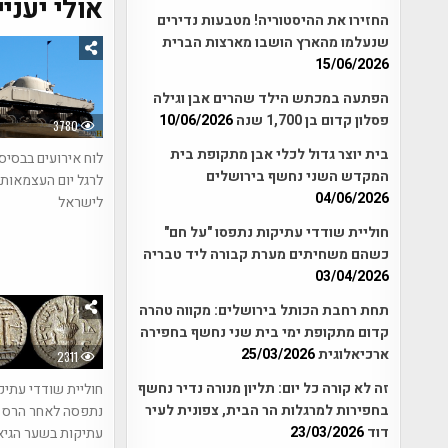
אולי יעניי
החזירו את ההיסטוריה! מטבעות נדירים
שנעלמו מהארץ הושבו מארצות הברית
15/06/2026
הפתעה במכתש הילד שהרים אבן וגילה
פסלון קדום בן 1,700 שנה
10/06/2026
3780
בית יוצר גדול לכלי אבן מתקופת בית
לוח אירועים בבסיס
המקדש השני נחשף בירושלים
04/06/2026
לישראל
חוליית שודדי עתיקות נתפסו "על חם"
כשהם משחיתים מערת קבורה ליד טבריה
03/04/2026
תחת רחבת הכותל בירושלים: מקווה טהרה
קדום מתקופת ימי בית שני נחשף בחפירה
ארכיאלוגית
25/03/2026
2311
זה לא קורה כל יום: תליון מנורה נדיר נחשף
חוליית שודדי עתיק
בחפירות למרגלות הר הבית, צפונית לעיר
נתפסה לאחר הרס 
דוד
23/03/2026
עתיקות בשער הגיא