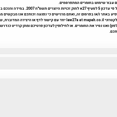
ים עבור שימוש בחומרים המתפרסמים.
השימוש נעשה על פי עדכון 5 לסעיף 27א לחוק זכויות היוצרים ת
פיע באתר ו/או בפרסום זה, ואתם מרגישים כי נפגעה זכותכם אנו מבקשים ממ
באמצעות דואר אלקטרוני law27a at mapah.co.il יחד עם קישור לדף או היצירה המדו
ון) ואנו נסיר את החומרים. או לחילופין לעדכון פרטיכם ומתן קרדיט כנדרש 
כם.
פרוייקט טיגארט , Efi Elian , Tegart Fort , tegart fortress