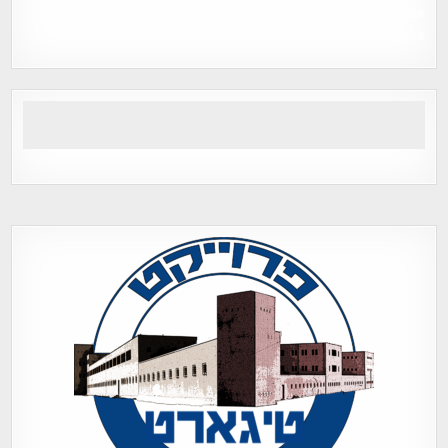
אפי אליאן , היסטוריה על המפה , פרוייקט טיגארט , Efi Elian ,
Tegart Fort , tegart fortress