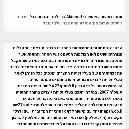
אתר זו עושה שימוש ב-Akismet כדי לסנן תגובות זבל.
פרטים
נוספים אודות איך המידע מהתגובה שלך יעובד
.
הבהרה:
התמונות המפורסמות במסגרת הכתבות באתר מתקבלות
מגורמים שונים ו/או מצולמות מטעם אנשי האתר. תמונות אשר
מתקבלות מגורמים חיצוניים מתפרסמות בהתאם למידע שהתקבל
עימם במועד כתיבת הכתבה. אנו עושים את מיטב המאמצים לכבד
את זכויותיהם של בעלי זכויות היוצרים ומנסים ככל הניתן לאתר
בעלי זכויות יוצרים עבור שימוש בחומרים המתפרסמים.
השימוש נעשה על פי עדכון 5 לסעיף 27א לחוק זכויות היוצרים
תשס"ח 2007. במידה והנכם בעלי זכויות יוצרים בחומר המופיע
באתר ו/או בפרסום זה, ואתם מרגישים כי נפגעה זכותכם אנו
מבקשים ממכם לפנות אלינו באמצעות דואר אלקטרוני law27a at
mapah.co.il יחד עם קישור לדף או היצירה המדוברת, שם ודרכי
תקשורת (מייל/טלפון) ואנו נסיר את החומרים. או לחילופין לעדכון
פרטיכם ומתן קרדיט כנדרש וזאת על פי דרישתכם והסכמתכם.