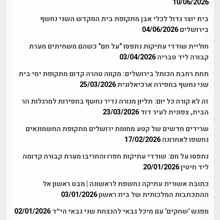
10/06/2026
בית יוצר גדול לכלי אבן מתקופת בית המקדש השני נחשף
בירושלים
04/06/2026
חוליית שודדי עתיקות נתפסו "על חם" כשהם משחיתים מערת
קבורה ליד טבריה
03/04/2026
תחת רחבת הכותל בירושלים: מקווה טהרה קדום מתקופת ימי בית
שני נחשף בחפירה ארכיאלוגית
25/03/2026
זה לא קורה כל יום: תליון מנורה נדיר נחשף בחפירות למרגלות הר
הבית, צפונית לעיר דוד
23/03/2026
שרידים חדשים של קטע מחומת ירושלים מתקופת החשמונאים
נחשפו לאחרונה
17/02/2026
נתפסו על חם: שודדי עתיקות חפרו והחריבו מערת קבורה קדומה
ליד חיטין
20/01/2026
כתובת אשורית עתיקה נחשפת לראשונה | מבט ראשון אל
ההתכתבות המלכותית של בית ראשון
03/01/2026
מפגש 'שחקים' עם מיכל גבאי להנצחת שני גבאי הי״ד
02/01/2026