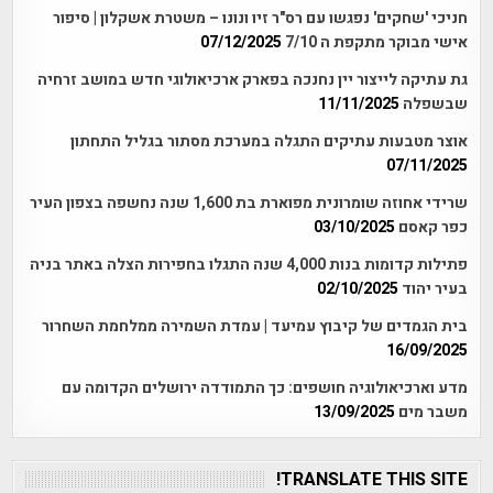
חניכי 'שחקים' נפגשו עם רס"ר זיו ונונו – משטרת אשקלון | סיפור
אישי מבוקר מתקפת ה 7/10
07/12/2025
גת עתיקה לייצור יין נחנכה בפארק ארכיאולוגי חדש במושב זרחיה
שבשפלה
11/11/2025
אוצר מטבעות עתיקים התגלה במערכת מסתור בגליל התחתון
07/11/2025
שרידי אחוזה שומרונית מפוארת בת 1,600 שנה נחשפה בצפון העיר
כפר קאסם
03/10/2025
פתילות קדומות בנות 4,000 שנה התגלו בחפירות הצלה באתר בניה
בעיר יהוד
02/10/2025
בית הגמדים של קיבוץ עמיעד | עמדת השמירה ממלחמת השחרור
16/09/2025
מדע וארכיאולוגיה חושפים: כך התמודדה ירושלים הקדומה עם
משבר מים
13/09/2025
TRANSLATE THIS SITE!