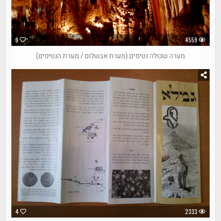
9
4559
מערה שכולה נטיפים (מערת אבשלום / מערת הנטיפים)
4
2333