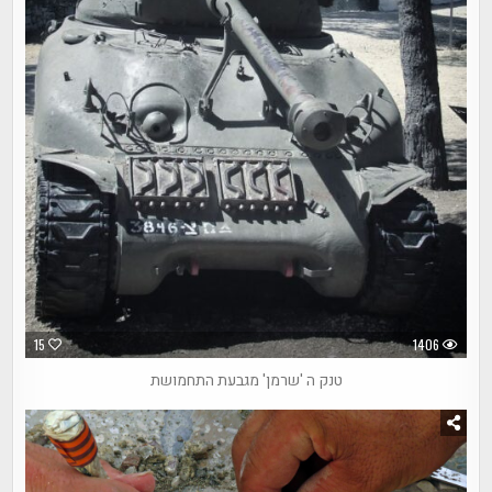
15
1406
טנק ה 'שרמן' מגבעת התחמושת