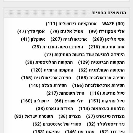
הנושאים החמים!
(30)
WAZE
אטרקציות בירושלים
(111)
אלי אסקוזידו
(99)
אמיל אלג'ם
(79)
אסף פרץ
(47)
אפי אליאן
(268)
ארכיאולוגיה
(207)
אשקלון
(41)
אתר עתיקות
(216)
האוניברסיטה העברית
(35)
היחידה למניעת שוד ברשות העתיקות
(77)
התקופה הביזנטית
(129)
התקופה ההלניסטית
(30)
התקופה העות'מנית
(62)
התקופה הרומית
(120)
חפירה ארכאולוגית
(168)
חפירה ארכיאולוגית
(165)
חפירות ארכיאולוגיות
(166)
חפירות הצלה
(140)
טיול מורשת
(116)
טיול משפחות
(217)
טיול עתיקות
(151)
יולי שוורץ
(66)
ירושלים
(160)
מלחמת העצמאות
(114)
מצודת טגארט
(33)
מצודת טיגארט
(37)
מצרים
(36)
משטרת ישראל
(82)
ניר דיסטלפלד
(32)
סטורי של אינסטגרם
(62)
עיר דוד
(52)
עמוד ענן
(146)
עתיקות
(183)