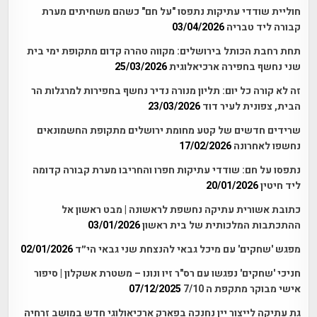
חוליית שודדי עתיקות נתפסו "על חם" כשהם משחיתים מערת
קבורה ליד טבריה
03/04/2026
תחת רחבת הכותל בירושלים: מקווה טהרה קדום מתקופת ימי בית
שני נחשף בחפירה ארכיאלוגית
25/03/2026
זה לא קורה כל יום: תליון מנורה נדיר נחשף בחפירות למרגלות הר
הבית, צפונית לעיר דוד
23/03/2026
שרידים חדשים של קטע מחומת ירושלים מתקופת החשמונאים
נחשפו לאחרונה
17/02/2026
נתפסו על חם: שודדי עתיקות חפרו והחריבו מערת קבורה קדומה
ליד חיטין
20/01/2026
כתובת אשורית עתיקה נחשפת לראשונה | מבט ראשון אל
ההתכתבות המלכותית של בית ראשון
03/01/2026
מפגש 'שחקים' עם מיכל גבאי להנצחת שני גבאי הי״ד
02/01/2026
חניכי 'שחקים' נפגשו עם רס"ר זיו ונונו – משטרת אשקלון | סיפור
אישי מבוקר מתקפת ה 7/10
07/12/2025
גת עתיקה לייצור יין נחנכה בפארק ארכיאולוגי חדש במושב זרחיה