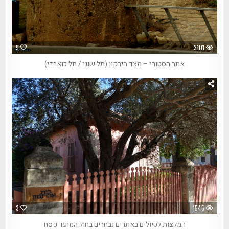
9
3101
אתר הסטורי – מצד הירקון (תל שוני / תל כוארדי)
3
1545
המלצות לטיולים באתרים נבחרים בחול המועד פסח