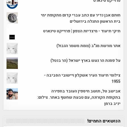
פרוייקט טיגארט
חותם אבן נדיר עם כתב עברי קדום מתקופת ימי
בית הראשון התגלה בירושלים
תיקי תיעוד - מיצדיות הצפון | פרוייקט טיגארט
אתר מורשת מג"ב (צומת משמר הגבול)
על פסגת הר געש בארץ ישראל (הר בנטל)
צילומי תיעוד העיר אשקלון ויישובי הסביבה -
1955
אבישב טל, תושב חיספין העובד בחפירה
בתקופת הקורונה, עם טבעת שחשף באתר. צילום:
יניב ברמן
הנושאים החמים!