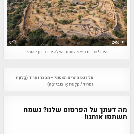
0
2455
הישג! חורבת קיאפה ועמק האלה יוכרזו כגן לאומי
Post
על רכס ההרים הצפוני – מבצר נמרוד (קַלְעַת
navigation
נַמרוּד / קַלְעַת אֶ-צוּבֵּייבָּה)
מה דעתך על הפרסום שלנו? נשמח
תשתפו אותנו!