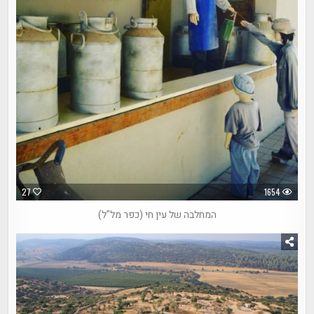
27
1654
המחלבה של עין חי (כפר מל"ל)