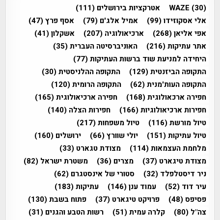
(30)
WAZE
אטרקציות בירושלים
(111)
אלי אסקוזידו
(99)
אמיל אלג'ם
(79)
אסף פרץ
(47)
אפי אליאן
(268)
ארכיאולוגיה
(207)
אשקלון
(41)
אתר עתיקות
(216)
האוניברסיטה העברית
(35)
היחידה למניעת שוד ברשות העתיקות
(77)
התקופה הביזנטית
(129)
התקופה ההלניסטית
(30)
התקופה העות'מנית
(62)
התקופה הרומית
(120)
חפירה ארכאולוגית
(168)
חפירה ארכיאולוגית
(165)
חפירות ארכיאולוגיות
(166)
חפירות הצלה
(140)
טיול מורשת
(116)
טיול משפחות
(217)
טיול עתיקות
(151)
יולי שוורץ
(66)
ירושלים
(160)
מלחמת העצמאות
(114)
מצודת טגארט
(33)
מצודת טיגארט
(37)
מצרים
(36)
משטרת ישראל
(82)
ניר דיסטלפלד
(32)
סטורי של אינסטגרם
(62)
עיר דוד
(52)
עמוד ענן
(146)
עתיקות
(183)
פסיפס
(48)
פרויקט טיגארט
(37)
פתוח בשבת
(130)
צה"ל
(80)
קלרה עמית
(51)
רשות הטבע והגנים
(31)