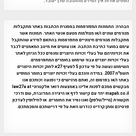
נוספים אודות איך המידע מהתגובה שלך יעובד
.
הבהרה:
התמונות המפורסמות במסגרת הכתבות באתר מתקבלות
מגורמים שונים ו/או מצולמות מטעם אנשי האתר. תמונות אשר
מתקבלות מגורמים חיצוניים מתפרסמות בהתאם למידע שהתקבל
עימם במועד כתיבת הכתבה. אנו עושים את מיטב המאמצים לכבד
את זכויותיהם של בעלי זכויות היוצרים ומנסים ככל הניתן לאתר
בעלי זכויות יוצרים עבור שימוש בחומרים המתפרסמים.
השימוש נעשה על פי עדכון 5 לסעיף 27א לחוק זכויות היוצרים
תשס"ח 2007. במידה והנכם בעלי זכויות יוצרים בחומר המופיע
באתר ו/או בפרסום זה, ואתם מרגישים כי נפגעה זכותכם אנו
מבקשים ממכם לפנות אלינו באמצעות דואר אלקטרוני law27a at
mapah.co.il יחד עם קישור לדף או היצירה המדוברת, שם ודרכי
תקשורת (מייל/טלפון) ואנו נסיר את החומרים. או לחילופין לעדכון
פרטיכם ומתן קרדיט כנדרש וזאת על פי דרישתכם והסכמתכם.
אפי אליאן , היסטוריה על המפה , פרוייקט טיגארט , Efi Elian ,
Tegart Fort , tegart fortress