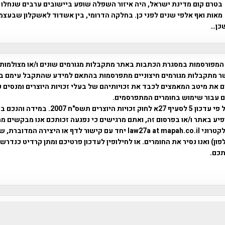
בטרם קום מדינת ישראל, היה איזור השפלה שופע ביישובים ערבים שנחלו
מאות ואף אלפי שנים לפני כן. בחלקה הדרומי, בין אשדוד לאשקלון שבעצמם
שכן…
המפורסמות במסגרת הכתבות באתר מתקבלות מגורמים שונים ו/או מצולמות
ר מתקבלות מגורמים חיצוניים מתפרסמות בהתאם למידע שהתקבל עימם ב
 את מיטב המאמצים לכבד את זכויותיהם של בעלי זכויות היוצרים ומנסים 
ים עבור שימוש בחומרים המתפרסמים.
השימוש נעשה על פי עדכון 5 לסעיף 27א לחוק זכויות היוצרים ת
פיע באתר ו/או בפרסום זה, ואתם מרגישים כי נפגעה זכותכם אנו מבקשים ממ
באמצעות דואר אלקטרוני law27a at mapah.co.il יחד עם קישור לדף או היצירה המדו
ון) ואנו נסיר את החומרים. או לחילופין לעדכון פרטיכם ומתן קרדיט כנדרש 
כם.
פרוייקט טיגארט , Efi Elian , Tegart Fort , tegart fortress