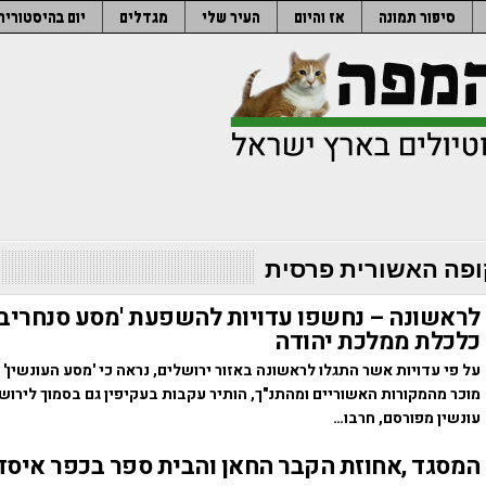
סיפור תמונה
אז והיום
העיר שלי
מגדלים
יום בהיסטוריה
פה האשורית פרסית
לראשונה – נחשפו עדויות להשפעת 'מסע סנחריב'
כלכלת ממלכת יהודה
על פי עדויות אשר התגלו לראשונה באזור ירושלים, נראה כי 'מסע העונשין'
מוכר מהמקורות האשוריים ומהתנ"ך, הותיר עקבות בעקיפין גם בסמוך לירושל
עונשין מפורסם, חרבו…
המסגד ,אחוזת הקבר החאן והבית ספר בכפר איסד