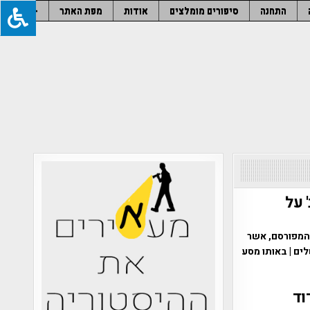
התחנה
סיפורים מומלצים
אודות
מפת האתר
–
 על
 המפורסם, אשר
ים | באותו מסע
וד