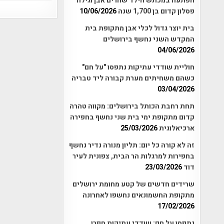
הפתעה במכתש הילד שהרים אבן וגילה
פסלון קדום בן 1,700 שנה
10/06/2026
בית יוצר גדול לכלי אבן מתקופת בית
המקדש השני נחשף בירושלים
04/06/2026
חוליית שודדי עתיקות נתפסו "על חם"
כשהם משחיתים מערת קבורה ליד טבריה
03/04/2026
תחת רחבת הכותל בירושלים: מקווה טהרה
קדום מתקופת ימי בית שני נחשף בחפירה
ארכיאלוגית
25/03/2026
זה לא קורה כל יום: תליון מנורה נדיר נחשף
בחפירות למרגלות הר הבית, צפונית לעיר
דוד
23/03/2026
שרידים חדשים של קטע מחומת ירושלים
מתקופת החשמונאים נחשפו לאחרונה
17/02/2026
נתפסו על חם: שודדי עתיקות חפרו