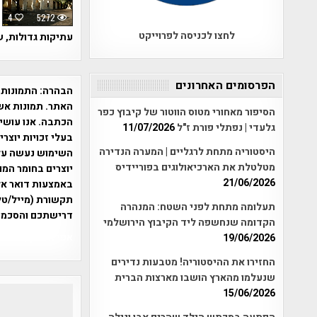
4
5272
לחצו לכניסה לפרוייקט
עתיקות גדולות, 
הפרסומים האחרונים
הבהרה:
התמונות 
האתר. תמונות אש
הסיפור מאחורי מטוס הווטור של קיבוץ כפר
הכתבה. אנו עושים
גלעדי | נפתלי פורת ז"ל
11/07/2026
בעלי זכויות יוצר
היסטוריה מתחת לרגליים | המערה הנדירה
מטלטלת את הארכיאולוגים בפוריידיס
יוצרים בחומר המו
21/06/2026
תקשורת (מייל/טלפ
תעלומה מתחת לפני השטח: המנהרה
דרישתכם והסכמת
הקדומה שנחשפה ליד הקיבוץ הירושלמי
אפי אליאן , היסטוריה על המפה , 
19/06/2026
החזירו את ההיסטוריה! מטבעות נדירים
שנעלמו מהארץ הושבו מארצות הברית
15/06/2026