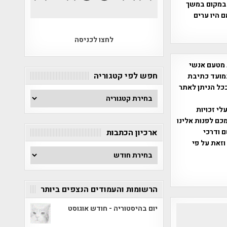
 במקום במשך
 היו ערים
לחצו לכניסה
 מטעם אנשי
חפש לפי קטגוריה
מועד כתיבת
ככל הניתן לאתר
חפש
לפי
שס"ח 2007. במידה והנכם בעלי זכויות
קטגוריה
כם לפנות אלינו
ברת, שם ודרכי
ארכיון הכתבות
וזאת על פי
ארכיון
הכתבות
הרשומות והעמודים הנצפים ביותר
יום בהיסטוריה - חודש אוגוסט