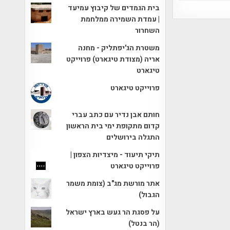
בית הגמדים של קיבוץ עמיעד
| עמדת השמירה ממלחמת
השחרור
משטרת הג'יפתליק - מחנה
אריה (מצודת טיגארט) פרוייקט
טיגארט
פרוייקט טיגארט
חותם אבן נדיר עם כתב עברי
קדום מתקופת ימי בית הראשון
התגלה בירושלים
תיקי תיעוד - מיצדיות הצפון |
פרוייקט טיגארט
אתר מורשת מג"ב (צומת משמר
הגבול)
על פסגת הר געש בארץ ישראל
(הר בנטל)