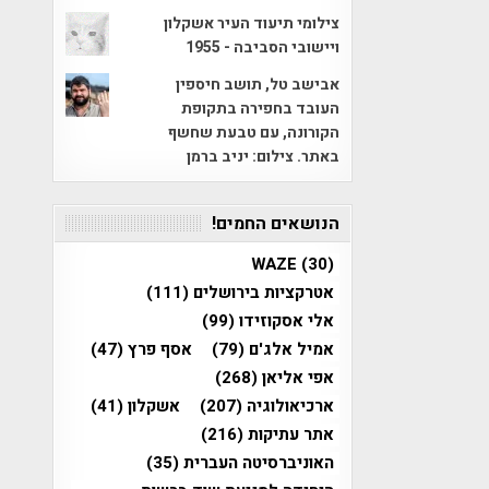
צילומי תיעוד העיר אשקלון
ויישובי הסביבה - 1955
אבישב טל, תושב חיספין
העובד בחפירה בתקופת
הקורונה, עם טבעת שחשף
באתר. צילום: יניב ברמן
הנושאים החמים!
WAZE
(30)
אטרקציות בירושלים
(111)
אלי אסקוזידו
(99)
אמיל אלג'ם
(79)
אסף פרץ
(47)
אפי אליאן
(268)
ארכיאולוגיה
(207)
אשקלון
(41)
אתר עתיקות
(216)
האוניברסיטה העברית
(35)