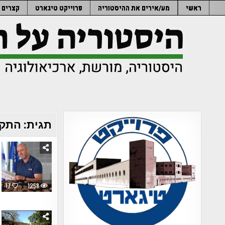
Ski
ראשי
מע/אירים את ההיסטוריה
פרוייקט טיגארט
קצרים
t
conten
תגית:
התקו
17
1258