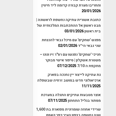
והחריבו מערת קבורה קדומה ליד חיטין
20/01/2026
כתובת אשורית עתיקה נחשפת לראשונה |
מבט ראשון אל ההתכתבות המלכותית של
בית ראשון
03/01/2026
מפגש 'שחקים' עם מיכל גבאי להנצחת
שני גבאי הי״ד
02/01/2026
חניכי 'שחקים' נפגשו עם רס"ר זיו ונונו –
משטרת אשקלון | סיפור אישי מבוקר
מתקפת ה 7/10
07/12/2025
גת עתיקה לייצור יין נחנכה בפארק
ארכיאולוגי חדש במושב זרחיה שבשפלה
11/11/2025
אוצר מטבעות עתיקים התגלה במערכת
מסתור בגליל התחתון
07/11/2025
שרידי אחוזה שומרונית מפוארת בת 1,600
שנה נחשפה בצפון העיר כפר קאסם