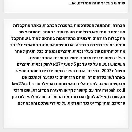
שימש בעלי אחוזה אמידים, או…
הבהרה:
התמונות המפורסמות במסגרת הכתבות באתר מתקבלות
מגורמים שונים ו/או מצולמות מטעם אנשי האתר. תמונות אשר
מתקבלות מגורמים חיצוניים מתפרסמות בהתאם למידע שהתקבל
עימם במועד כתיבת הכתבה. אנו עושים את מיטב המאמצים לכבד
את זכויותיהם של בעלי זכויות היוצרים ומנסים ככל הניתן לאתר
בעלי זכויות יוצרים עבור שימוש בחומרים המתפרסמים.
השימוש נעשה על פי עדכון 5 לסעיף 27א לחוק זכויות היוצרים
תשס"ח 2007. במידה והנכם בעלי זכויות יוצרים בחומר המופיע
באתר ו/או בפרסום זה, ואתם מרגישים כי נפגעה זכותכם אנו
מבקשים ממכם לפנות אלינו באמצעות דואר אלקטרוני law27a at
mapah.co.il יחד עם קישור לדף או היצירה המדוברת, שם ודרכי
תקשורת (מייל/טלפון) ואנו נסיר את החומרים. או לחילופין לעדכון
פרטיכם ומתן קרדיט כנדרש וזאת על פי דרישתכם והסכמתכם.
אפי אליאן , היסטוריה על המפה , פרוייקט טיגארט , Efi Elian ,
Tegart Fort , tegart fortress