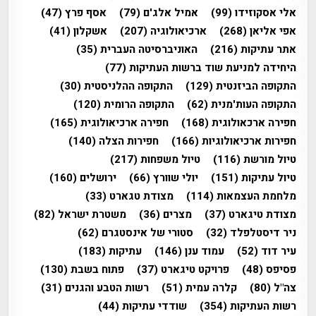
אלי אסקוזידו
(99)
אמיל אלג'ם
(79)
אסף פרץ
(47)
אפי אליאן
(268)
ארכיאולוגיה
(207)
אשקלון
(41)
אתר עתיקות
(216)
האוניברסיטה העברית
(35)
היחידה למניעת שוד ברשות העתיקות
(77)
התקופה הביזנטית
(129)
התקופה ההלניסטית
(30)
התקופה העות'מנית
(62)
התקופה הרומית
(120)
חפירה ארכאולוגית
(168)
חפירה ארכיאולוגית
(165)
חפירות ארכיאולוגיות
(166)
חפירות הצלה
(140)
טיול מורשת
(116)
טיול משפחות
(217)
טיול עתיקות
(151)
יולי שוורץ
(66)
ירושלים
(160)
מלחמת העצמאות
(114)
מצודת טגארט
(33)
מצודת טיגארט
(37)
מצרים
(36)
משטרת ישראל
(82)
ניר דיסטלפלד
(32)
סטורי של אינסטגרם
(62)
עיר דוד
(52)
עמוד ענן
(146)
עתיקות
(183)
פסיפס
(48)
פרויקט טיגארט
(37)
פתוח בשבת
(130)
צה"ל
(80)
קלרה עמית
(51)
רשות הטבע והגנים
(31)
רשות העתיקות
(354)
שודדי עתיקות
(44)