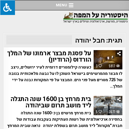
Ski
MENU
t
conten
תגית:
חבל יהודה
על פסגת מבצר ארמונו של המלך
הורדוס (הרודיון)
3
5917
כעשרה קילומטרים דרומית לעיר ירושלים, ניצב
לו מבצר מהמרשימים בישראל השוכן לו על גבעה מלאכותית בגובה
של 725 מטרים מעל פני הים. המבצר על פי המקורות נבנה על ידי
המלך…
בית מרחץ בן 1600 שנה התגלה
ליד מושב תרום שביהודה
5
3671
בית מרחץ מרשים בן כ-1600 שנה התגלה
בחפירה ארכיאולוגית של רשות העתיקות בעקבות עבודות של
חברת "מקורות" ליד מושב תרום בשפלת יהודה נראה שבית המרחץ