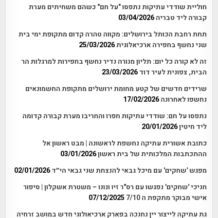
חוליית שודדי עתיקות נתפסו "על חם" כשהם משחיתים מערת
קבורה ליד טבריה
03/04/2026
תחת רחבת הכותל בירושלים: מקווה טהרה קדום מתקופת ימי בית
שני נחשף בחפירה ארכיאלוגית
25/03/2026
זה לא קורה כל יום: תליון מנורה נדיר נחשף בחפירות למרגלות הר
הבית, צפונית לעיר דוד
23/03/2026
שרידים חדשים של קטע מחומת ירושלים מתקופת החשמונאים
נחשפו לאחרונה
17/02/2026
נתפסו על חם: שודדי עתיקות חפרו והחריבו מערת קבורה קדומה
ליד חיטין
20/01/2026
כתובת אשורית עתיקה נחשפת לראשונה | מבט ראשון אל
ההתכתבות המלכותית של בית ראשון
03/01/2026
מפגש 'שחקים' עם מיכל גבאי להנצחת שני גבאי הי״ד
02/01/2026
חניכי 'שחקים' נפגשו עם רס"ר זיו ונונו – משטרת אשקלון | סיפור
אישי מבוקר מתקפת ה 7/10
07/12/2025
גת עתיקה לייצור יין נחנכה בפארק ארכיאולוגי חדש במושב זרחיה