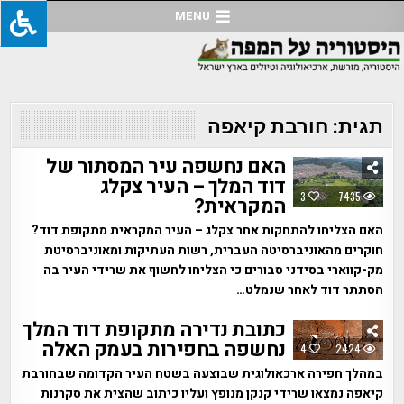
Ski
MENU
t
conten
תגית:
חורבת קיאפה
האם נחשפה עיר המסתור של
דוד המלך – העיר צקלג
3
7435
המקראית?
האם הצליחו להתחקות אחר צקלג – העיר המקראית מתקופת דוד?
חוקרים מהאוניברסיטה העברית, רשות העתיקות ומאוניברסיטת
מק-קווארי בסידני סבורים כי הצליחו לחשוף את שרידי העיר בה
הסתתר דוד לאחר שנמלט…
כתובת נדירה מתקופת דוד המלך
נחשפה בחפירות בעמק האלה
4
2424
במהלך חפירה ארכאולוגית שבוצעה בשטח העיר הקדומה שבחורבת
קיאפה נמצאו שרידי קנקן מנופץ ועליו כיתוב שהצית את סקרנות