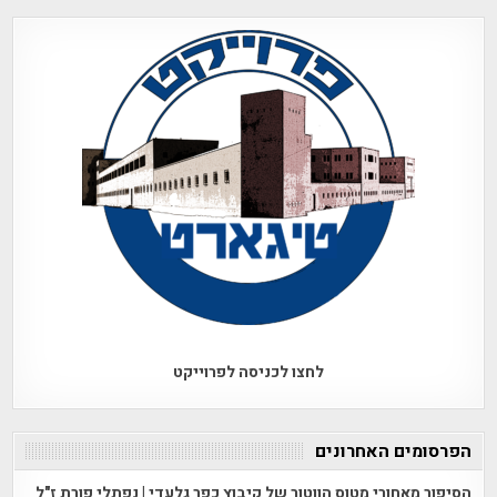
לחצו לכניסה לפרוייקט
הפרסומים האחרונים
הסיפור מאחורי מטוס הווטור של קיבוץ כפר גלעדי | נפתלי פורת ז"ל