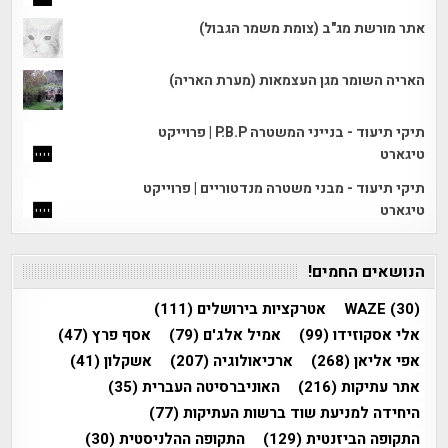
אתר מורשת מג"ב (צומת משמר הגבול)
האריה השומר מגן העצמאות (מערת האריה)
תיקי תיעוד - בנייני המשטרה P.B.P | פרוייקט
טיגארט
תיקי תיעוד - מבני משטרה מנדטוריים | פרוייקט
טיגארט
הנושאים החמים!
(30)
WAZE
אטרקציות בירושלים
(111)
אלי אסקוזידו
(99)
אמיל אלג'ם
(79)
אסף פרץ
(47)
אפי אליאן
(268)
ארכיאולוגיה
(207)
אשקלון
(41)
אתר עתיקות
(216)
האוניברסיטה העברית
(35)
היחידה למניעת שוד ברשות העתיקות
(77)
התקופה הביזנטית
(129)
התקופה ההלניסטית
(30)