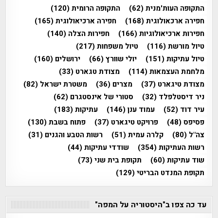
התקופה העות'מנית
(62)
התקופה הרומית
(120)
חפירה ארכאולוגית
(168)
חפירה ארכיאולוגית
(165)
חפירות ארכיאולוגיות
(166)
חפירות הצלה
(140)
טיול מורשת
(116)
טיול משפחות
(217)
טיול עתיקות
(151)
יולי שוורץ
(66)
ירושלים
(160)
מלחמת העצמאות
(114)
מצודת טגארט
(33)
מצודת טיגארט
(37)
מצרים
(36)
משטרת ישראל
(82)
ניר דיסטלפלד
(32)
סטורי של אינסטגרם
(62)
עיר דוד
(52)
עמוד ענן
(146)
עתיקות
(183)
פסיפס
(48)
פרויקט טיגארט
(37)
פתוח בשבת
(130)
צה"ל
(80)
קלרה עמית
(51)
רשות הטבע והגנים
(31)
רשות העתיקות
(354)
שודדי עתיקות
(44)
שוד עתיקות
(60)
תקופת בית שני
(73)
תקופת המנדט הבריטי
(129)
עד כה צפו ב"היסטוריה על המפה"