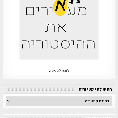
לחצו לכניסה
חפש לפי קטגוריה
חפש
לפי
קטגוריה