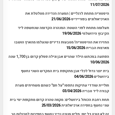
11/07/2026
היסטוריה מתחת לרגליים | המערה הנדירה מטלטלת את
הארכיאולוגים בפוריידיס
21/06/2026
תעלומה מתחת לפני השטח: המנהרה הקדומה שנחשפה ליד
הקיבוץ הירושלמי
19/06/2026
החזירו את ההיסטוריה! מטבעות נדירים שנעלמו מהארץ הושבו
מארצות הברית
15/06/2026
הפתעה במכתש הילד שהרים אבן וגילה פסלון קדום בן 1,700 שנה
10/06/2026
בית יוצר גדול לכלי אבן מתקופת בית המקדש השני נחשף
בירושלים
04/06/2026
חוליית שודדי עתיקות נתפסו "על חם" כשהם משחיתים מערת
קבורה ליד טבריה
03/04/2026
תחת רחבת הכותל בירושלים: מקווה טהרה קדום מתקופת ימי בית
שני נחשף בחפירה ארכיאלוגית
25/03/2026
זה לא קורה כל יום: תליון מנורה נדיר נחשף בחפירות למרגלות הר