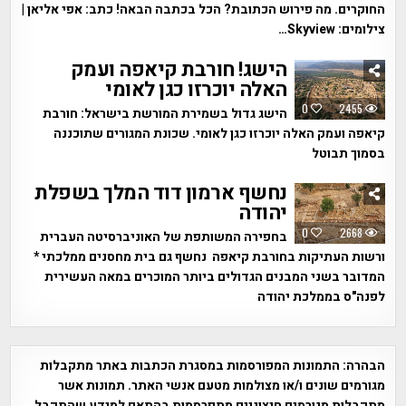
החוקרים. מה פירוש הכתובת? הכל בכתבה הבאה! כתב: אפי אליאן |
צילומים: Skyview…
הישג! חורבת קיאפה ועמק
האלה יוכרזו כגן לאומי
0
2455
הישג גדול בשמירת המורשת בישראל: חורבת
קיאפה ועמק האלה יוכרזו כגן לאומי. שכונת המגורים שתוכננה
בסמוך תבוטל
נחשף ארמון דוד המלך בשפלת
יהודה
0
2668
בחפירה המשותפת של האוניברסיטה העברית
ורשות העתיקות בחורבת קיאפה נחשף גם בית מחסנים ממלכתי *
המדובר בשני המבנים הגדולים ביותר המוכרים במאה העשירית
לפנה"ס בממלכת יהודה
הבהרה:
התמונות המפורסמות במסגרת הכתבות באתר מתקבלות
מגורמים שונים ו/או מצולמות מטעם אנשי האתר. תמונות אשר
מתקבלות מגורמים חיצוניים מתפרסמות בהתאם למידע שהתקבל