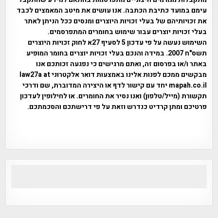
עימם במועד כתיבת הכתבה. אנו עושים את מיטב המאמצים לכבד
את זכויותיהם של בעלי זכויות היוצרים ומנסים ככל הניתן לאתר
בעלי זכויות יוצרים עבור שימוש בחומרים המתפרסמים.
השימוש נעשה על פי עדכון 5 לסעיף 27א לחוק זכויות היוצרים
תשס"ח 2007. במידה והנכם בעלי זכויות יוצרים בחומר המופיע
באתר ו/או בפרסום זה, ואתם מרגישים כי נפגעה זכותכם אנו
מבקשים ממכם לפנות אלינו באמצעות דואר אלקטרוני law27a at
mapah.co.il יחד עם קישור לדף או היצירה המדוברת, שם ודרכי
תקשורת (מייל/טלפון) ואנו נסיר את החומרים. או לחילופין לעדכון
פרטיכם ומתן קרדיט כנדרש וזאת על פי דרישתכם והסכמתכם.
אפי אליאן , היסטוריה על המפה , פרוייקט טיגארט , Efi Elian ,
Tegart Fort , tegart fortress