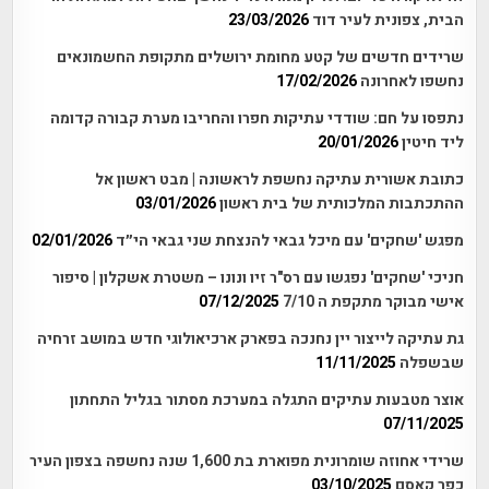
הבית, צפונית לעיר דוד
23/03/2026
שרידים חדשים של קטע מחומת ירושלים מתקופת החשמונאים
נחשפו לאחרונה
17/02/2026
נתפסו על חם: שודדי עתיקות חפרו והחריבו מערת קבורה קדומה
ליד חיטין
20/01/2026
כתובת אשורית עתיקה נחשפת לראשונה | מבט ראשון אל
ההתכתבות המלכותית של בית ראשון
03/01/2026
מפגש 'שחקים' עם מיכל גבאי להנצחת שני גבאי הי״ד
02/01/2026
חניכי 'שחקים' נפגשו עם רס"ר זיו ונונו – משטרת אשקלון | סיפור
אישי מבוקר מתקפת ה 7/10
07/12/2025
גת עתיקה לייצור יין נחנכה בפארק ארכיאולוגי חדש במושב זרחיה
שבשפלה
11/11/2025
אוצר מטבעות עתיקים התגלה במערכת מסתור בגליל התחתון
07/11/2025
שרידי אחוזה שומרונית מפוארת בת 1,600 שנה נחשפה בצפון העיר
כפר קאסם
03/10/2025