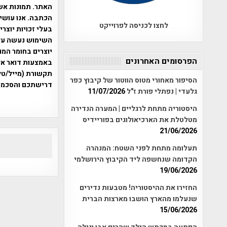
האתר. תמונות אש
הכתבה. אנו עושים
לחצו לכניסה לפרוייקט
בעלי זכויות יוצר
יוצרים בחומר המו
הפרסומים האחרונים
תקשורת (מייל/טלפ
הסיפור מאחורי מטוס הווטור של קיבוץ כפר
דרישתכם והסכמת
גלעדי | נפתלי פורת ז"ל
11/07/2026
אפי אליאן , היסטוריה על המפה , 
היסטוריה מתחת לרגליים | המערה הנדירה
מטלטלת את הארכיאולוגים בפוריידיס
21/06/2026
תעלומה מתחת לפני השטח: המנהרה
הקדומה שנחשפה ליד הקיבוץ הירושלמי
19/06/2026
החזירו את ההיסטוריה! מטבעות נדירים
שנעלמו מהארץ הושבו מארצות הברית
15/06/2026