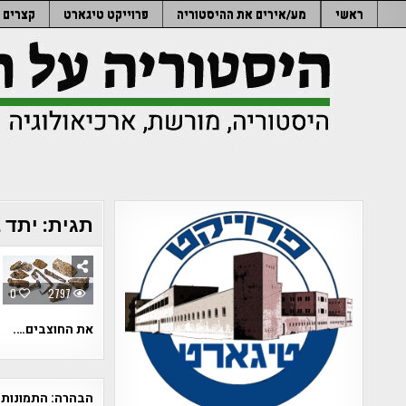
Ski
ראשי
מע/אירים את ההיסטוריה
פרוייקט טיגארט
קצרים
t
conten
תגית:
יתד 
0
2797
את החוצבים….
הבהרה:
התמונות 