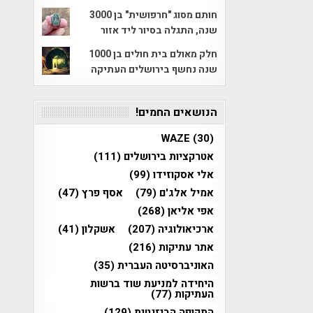
חותם מסוג "חרפושית" בן 3000
שנה, התגלה בסיור ליד אזור
חלק מאולם בית חולים בן 1000
שנה נחשף בירושלים העתיקה
הנושאים החמים!
WAZE
(30)
אטרקציות בירושלים
(111)
אלי אסקוזידו
(99)
אמיל אלג'ם
(79)
אסף פרץ
(47)
אפי אליאן
(268)
ארכיאולוגיה
(207)
אשקלון
(41)
אתר עתיקות
(216)
האוניברסיטה העברית
(35)
היחידה למניעת שוד ברשות
העתיקות
(77)
התקופה הביזנטית
(129)