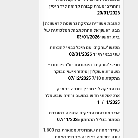
והחריבו מערת קבורה קדומה ליד חיטין
20/01/2026
כתובת אשורית עתיקה נחשפת לראשונה |
מבט ראשון אל ההתכתבות המלכותית של
בית ראשון
03/01/2026
מפגש 'שחקים' עם מיכל גבאי להנצחת
שני גבאי הי״ד
02/01/2026
חניכי 'שחקים' נפגשו עם רס"ר זיו ונונו –
משטרת אשקלון | סיפור אישי מבוקר
מתקפת ה 7/10
07/12/2025
גת עתיקה לייצור יין נחנכה בפארק
ארכיאולוגי חדש במושב זרחיה שבשפלה
11/11/2025
אוצר מטבעות עתיקים התגלה במערכת
מסתור בגליל התחתון
07/11/2025
שרידי אחוזה שומרונית מפוארת בת 1,600
שנה נחשפה בצפון העיר כפר קאסם