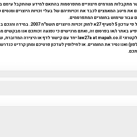
ר מתקבלות מגורמים חיצוניים מתפרסמות בהתאם למידע שהתקבל עימם ב
 את מיטב המאמצים לכבד את זכויותיהם של בעלי זכויות היוצרים ומנסים 
ים עבור שימוש בחומרים המתפרסמים.
השימוש נעשה על פי עדכון 5 לסעיף 27א לחוק זכויות היוצרים ת
פיע באתר ו/או בפרסום זה, ואתם מרגישים כי נפגעה זכותכם אנו מבקשים ממ
באמצעות דואר אלקטרוני law27a at mapah.co.il יחד עם קישור לדף או היצירה המדו
ון) ואנו נסיר את החומרים. או לחילופין לעדכון פרטיכם ומתן קרדיט כנדרש 
כם.
פרוייקט טיגארט , Efi Elian , Tegart Fort , tegart fortress