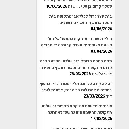
הפתעה במכתש הילד שהרים אבן וגילה
פסלון קדום בן 1,700 שנה
10/06/2026
בית יוצר גדול לכלי אבן מתקופת בית
המקדש השני נחשף בירושלים
04/06/2026
חוליית שודדי עתיקות נתפסו "על חם"
כשהם משחיתים מערת קבורה ליד טבריה
03/04/2026
תחת רחבת הכותל בירושלים: מקווה טהרה
קדום מתקופת ימי בית שני נחשף בחפירה
ארכיאלוגית
25/03/2026
זה לא קורה כל יום: תליון מנורה נדיר נחשף
בחפירות למרגלות הר הבית, צפונית לעיר
דוד
23/03/2026
שרידים חדשים של קטע מחומת ירושלים
מתקופת החשמונאים נחשפו לאחרונה
17/02/2026
נתפסו על חם: שודדי עתיקות חפרו