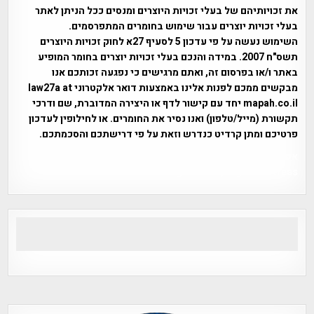
את זכויותיהם של בעלי זכויות היוצרים ומנסים ככל הניתן לאתר
בעלי זכויות יוצרים עבור שימוש בחומרים המתפרסמים.
השימוש נעשה על פי עדכון 5 לסעיף 27א לחוק זכויות היוצרים
תשס"ח 2007. במידה והנכם בעלי זכויות יוצרים בחומר המופיע
באתר ו/או בפרסום זה, ואתם מרגישים כי נפגעה זכותכם אנו
מבקשים ממכם לפנות אלינו באמצעות דואר אלקטרוני law27a at
mapah.co.il יחד עם קישור לדף או היצירה המדוברת, שם ודרכי
תקשורת (מייל/טלפון) ואנו נסיר את החומרים. או לחילופין לעדכון
פרטיכם ומתן קרדיט כנדרש וזאת על פי דרישתכם והסכמתכם.
אפי אליאן , היסטוריה על המפה , פרוייקט טיגארט , Efi Elian ,
Tegart Fort , tegart fortress