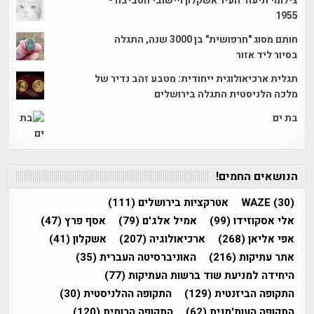
צילומי תיעוד העיר אשקלון ויישובי הסביבה -
1955
חותם מסוג "חרפושית" בן 3000 שנה, התגלה
בסיור ליד אזור
תגלית ארכיאולוגית ייחודית: מטבע זהב נדיר של
מלכה הלניסטית התגלה בירושלים
בת ים
הנושאים החמים!
(30)
WAZE
אטרקציות בירושלים
(111)
אלי אסקוזידו
(99)
אמיל אלג'ם
(79)
אסף פרץ
(47)
אפי אליאן
(268)
ארכיאולוגיה
(207)
אשקלון
(41)
אתר עתיקות
(216)
האוניברסיטה העברית
(35)
היחידה למניעת שוד ברשות העתיקות
(77)
התקופה הביזנטית
(129)
התקופה ההלניסטית
(30)
התקופה העות'מנית
(62)
התקופה הרומית
(120)