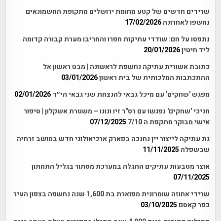
שרידים חדשים של קטע מחומת ירושלים מתקופת החשמונאים
נחשפו לאחרונה
17/02/2026
נתפסו על חם: שודדי עתיקות חפרו והחריבו מערת קבורה קדומה
ליד חיטין
20/01/2026
כתובת אשורית עתיקה נחשפת לראשונה | מבט ראשון אל
ההתכתבות המלכותית של בית ראשון
03/01/2026
מפגש 'שחקים' עם מיכל גבאי להנצחת שני גבאי הי״ד
02/01/2026
חניכי 'שחקים' נפגשו עם רס"ר זיו ונונו – משטרת אשקלון | סיפור
אישי מבוקר מתקפת ה 7/10
07/12/2025
גת עתיקה לייצור יין נחנכה בפארק ארכיאולוגי חדש במושב זרחיה
שבשפלה
11/11/2025
אוצר מטבעות עתיקים התגלה במערכת מסתור בגליל התחתון
07/11/2025
שרידי אחוזה שומרונית מפוארת בת 1,600 שנה נחשפה בצפון העיר
כפר קאסם
03/10/2025