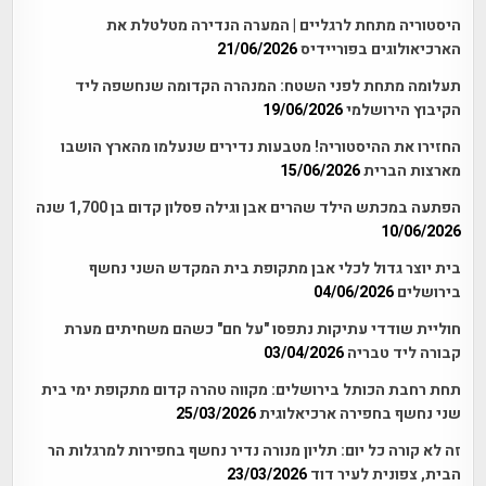
היסטוריה מתחת לרגליים | המערה הנדירה מטלטלת את
הארכיאולוגים בפוריידיס
21/06/2026
תעלומה מתחת לפני השטח: המנהרה הקדומה שנחשפה ליד
הקיבוץ הירושלמי
19/06/2026
החזירו את ההיסטוריה! מטבעות נדירים שנעלמו מהארץ הושבו
מארצות הברית
15/06/2026
הפתעה במכתש הילד שהרים אבן וגילה פסלון קדום בן 1,700 שנה
10/06/2026
בית יוצר גדול לכלי אבן מתקופת בית המקדש השני נחשף
בירושלים
04/06/2026
חוליית שודדי עתיקות נתפסו "על חם" כשהם משחיתים מערת
קבורה ליד טבריה
03/04/2026
תחת רחבת הכותל בירושלים: מקווה טהרה קדום מתקופת ימי בית
שני נחשף בחפירה ארכיאלוגית
25/03/2026
זה לא קורה כל יום: תליון מנורה נדיר נחשף בחפירות למרגלות הר
הבית, צפונית לעיר דוד
23/03/2026