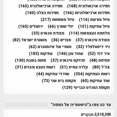
חפירה ארכאולוגית
(168)
חפירה ארכיאולוגית
(165)
חפירות ארכיאולוגיות
(166)
חפירות הצלה
(140)
טיול מורשת
(116)
טיול משפחות
(217)
טיול עתיקות
(151)
יולי שוורץ
(66)
ירושלים
(160)
מלחמת העצמאות
(114)
מצודת טגארט
(33)
מצודת טיגארט
(37)
מצרים
(36)
משטרת ישראל
(82)
ניר דיסטלפלד
(32)
סטורי של אינסטגרם
(62)
עיר דוד
(52)
עמוד ענן
(146)
עתיקות
(183)
פסיפס
(48)
פרויקט טיגארט
(37)
פתוח בשבת
(130)
צה"ל
(80)
קלרה עמית
(51)
רשות הטבע והגנים
(31)
רשות העתיקות
(354)
שודדי עתיקות
(44)
שוד עתיקות
(60)
תקופת בית שני
(73)
תקופת המנדט הבריטי
(129)
עד כה צפו ב"היסטוריה על המפה"
2,510,305 מבקרים