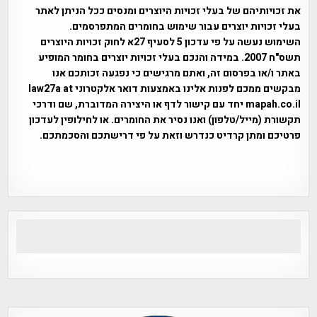
את זכויותיהם של בעלי זכויות היוצרים ומנסים ככל הניתן לאתר
בעלי זכויות יוצרים עבור שימוש בחומרים המתפרסמים.
השימוש נעשה על פי עדכון 5 לסעיף 27א לחוק זכויות היוצרים
תשס"ח 2007. במידה והנכם בעלי זכויות יוצרים בחומר המופיע
באתר ו/או בפרסום זה, ואתם מרגישים כי נפגעה זכותכם אנו
מבקשים ממכם לפנות אלינו באמצעות דואר אלקטרוני law27a at
mapah.co.il יחד עם קישור לדף או היצירה המדוברת, שם ודרכי
תקשורת (מייל/טלפון) ואנו נסיר את החומרים. או לחילופין לעדכון
פרטיכם ומתן קרדיט כנדרש וזאת על פי דרישתכם והסכמתכם.
אפי אליאן , היסטוריה על המפה , פרוייקט טיגארט , Efi Elian ,
Tegart Fort , tegart fortress