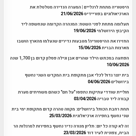
היסטוריה מתחת לרגליים | המערה הנדירה מטלטלת את
הארכיאולוגים בפוריידיס
21/06/2026
תעלומה מתחת לפני השטח: המנהרה הקדומה שנחשפה ליד
הקיבוץ הירושלמי
19/06/2026
החזירו את ההיסטוריה! מטבעות נדירים שנעלמו מהארץ הושבו
מארצות הברית
15/06/2026
הפתעה במכתש הילד שהרים אבן וגילה פסלון קדום בן 1,700 שנה
10/06/2026
בית יוצר גדול לכלי אבן מתקופת בית המקדש השני נחשף
בירושלים
04/06/2026
חוליית שודדי עתיקות נתפסו "על חם" כשהם משחיתים מערת
קבורה ליד טבריה
03/04/2026
תחת רחבת הכותל בירושלים: מקווה טהרה קדום מתקופת ימי בית
שני נחשף בחפירה ארכיאלוגית
25/03/2026
זה לא קורה כל יום: תליון מנורה נדיר נחשף בחפירות למרגלות הר
הבית, צפונית לעיר דוד
23/03/2026