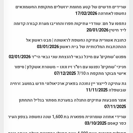
שרידים חדשים של קטע מחומת ירושלים מתקופת החשמונאים
נחשפו לאחרונה
17/02/2026
נתפסו על חם: שודדי עתיקות חפרו והחריבו מערת קבורה קדומה
ליד חיטין
20/01/2026
כתובת אשורית עתיקה נחשפת לראשונה | מבט ראשון אל
ההתכתבות המלכותית של בית ראשון
03/01/2026
מפגש 'שחקים' עם מיכל גבאי להנצחת שני גבאי הי״ד
02/01/2026
חניכי 'שחקים' נפגשו עם רס"ר זיו ונונו – משטרת אשקלון | סיפור
אישי מבוקר מתקפת ה 7/10
07/12/2025
גת עתיקה לייצור יין נחנכה בפארק ארכיאולוגי חדש במושב זרחיה
שבשפלה
11/11/2025
אוצר מטבעות עתיקים התגלה במערכת מסתור בגליל התחתון
07/11/2025
שרידי אחוזה שומרונית מפוארת בת 1,600 שנה נחשפה בצפון העיר
כפר קאסם
03/10/2025