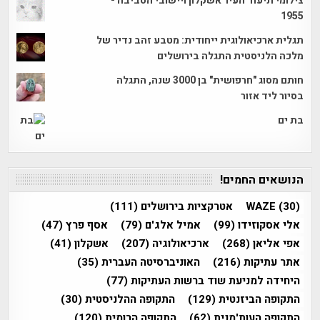
צילומי תיעוד העיר אשקלון ויישובי הסביבה -
1955
תגלית ארכיאולוגית ייחודית: מטבע זהב נדיר של
מלכה הלניסטית התגלה בירושלים
חותם מסוג "חרפושית" בן 3000 שנה, התגלה
בסיור ליד אזור
בת ים
הנושאים החמים!
(30)
WAZE
אטרקציות בירושלים
(111)
אלי אסקוזידו
(99)
אמיל אלג'ם
(79)
אסף פרץ
(47)
אפי אליאן
(268)
ארכיאולוגיה
(207)
אשקלון
(41)
אתר עתיקות
(216)
האוניברסיטה העברית
(35)
היחידה למניעת שוד ברשות העתיקות
(77)
התקופה הביזנטית
(129)
התקופה ההלניסטית
(30)
התקופה העות'מנית
(62)
התקופה הרומית
(120)