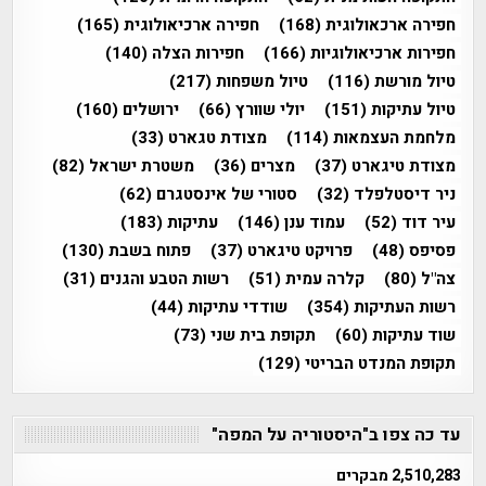
חפירה ארכאולוגית
(168)
חפירה ארכיאולוגית
(165)
חפירות ארכיאולוגיות
(166)
חפירות הצלה
(140)
טיול מורשת
(116)
טיול משפחות
(217)
טיול עתיקות
(151)
יולי שוורץ
(66)
ירושלים
(160)
מלחמת העצמאות
(114)
מצודת טגארט
(33)
מצודת טיגארט
(37)
מצרים
(36)
משטרת ישראל
(82)
ניר דיסטלפלד
(32)
סטורי של אינסטגרם
(62)
עיר דוד
(52)
עמוד ענן
(146)
עתיקות
(183)
פסיפס
(48)
פרויקט טיגארט
(37)
פתוח בשבת
(130)
צה"ל
(80)
קלרה עמית
(51)
רשות הטבע והגנים
(31)
רשות העתיקות
(354)
שודדי עתיקות
(44)
שוד עתיקות
(60)
תקופת בית שני
(73)
תקופת המנדט הבריטי
(129)
עד כה צפו ב"היסטוריה על המפה"
2,510,283 מבקרים