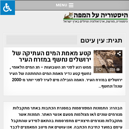
Ski
MENU
t
conten
תגית:
עין עיטם
קטע מאמת המים העתיקה של
ירושלים נחשף במזרח העיר
ממש רגע לפני חג השבועות – חג המים הלאומי ,
7
3119
נחשף קטע נדיר מאמת המים התחתונה של העיר
ירושלים במזרח העיר. האמה הובילה מים לעיר לפני יותר מ-2000
שנה! ונחשף…
הבהרה:
התמונות המפורסמות במסגרת הכתבות באתר מתקבלות
מגורמים שונים ו/או מצולמות מטעם אנשי האתר. תמונות אשר
מתקבלות מגורמים חיצוניים מתפרסמות בהתאם למידע שהתקבל
עימם במועד כתיבת הכתבה. אנו עושים את מיטב המאמצים לכבד