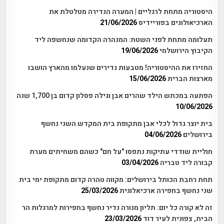
היסטוריה מתחת לרגליים | המערה הנדירה מטלטלת את
הארכיאולוגים בפוריידיס
21/06/2026
תעלומה מתחת לפני השטח: המנהרה הקדומה שנחשפה ליד
הקיבוץ הירושלמי
19/06/2026
החזירו את ההיסטוריה! מטבעות נדירים שנעלמו מהארץ הושבו
מארצות הברית
15/06/2026
הפתעה במכתש הילד שהרים אבן וגילה פסלון קדום בן 1,700 שנה
10/06/2026
בית יוצר גדול לכלי אבן מתקופת בית המקדש השני נחשף
בירושלים
04/06/2026
חוליית שודדי עתיקות נתפסו "על חם" כשהם משחיתים מערת
קבורה ליד טבריה
03/04/2026
תחת רחבת הכותל בירושלים: מקווה טהרה קדום מתקופת ימי בית
שני נחשף בחפירה ארכיאלוגית
25/03/2026
זה לא קורה כל יום: תליון מנורה נדיר נחשף בחפירות למרגלות הר
הבית, צפונית לעיר דוד
23/03/2026