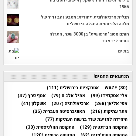
צילומי תיעוד העיר אשקלון ויישובי הסביבה -
1955
תגלית ארכיאולוגית ייחודית: מטבע זהב נדיר של
מלכה הלניסטית התגלה בירושלים
חותם מסוג "חרפושית" בן 3000 שנה, התגלה
בסיור ליד אזור
בת ים
הנושאים החמים!
(30)
WAZE
אטרקציות בירושלים
(111)
אלי אסקוזידו
(99)
אמיל אלג'ם
(79)
אסף פרץ
(47)
אפי אליאן
(268)
ארכיאולוגיה
(207)
אשקלון
(41)
אתר עתיקות
(216)
האוניברסיטה העברית
(35)
היחידה למניעת שוד ברשות העתיקות
(77)
התקופה הביזנטית
(129)
התקופה ההלניסטית
(30)
התקופה העות'מנית
(62)
התקופה הרומית
(120)