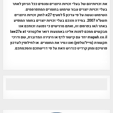
את זכויותיהם של בעלי זכויות היוצרים ומנסים ככל הניתן לאתר
בעלי זכויות יוצרים עבור שימוש בחומרים המתפרסמים.
השימוש נעשה על פי עדכון 5 לסעיף 27א לחוק זכויות היוצרים
תשס"ח 2007. במידה והנכם בעלי זכויות יוצרים בחומר המופיע
באתר ו/או בפרסום זה, ואתם מרגישים כי נפגעה זכותכם אנו
מבקשים ממכם לפנות אלינו באמצעות דואר אלקטרוני law27a at
mapah.co.il יחד עם קישור לדף או היצירה המדוברת, שם ודרכי
תקשורת (מייל/טלפון) ואנו נסיר את החומרים. או לחילופין לעדכון
פרטיכם ומתן קרדיט כנדרש וזאת על פי דרישתכם והסכמתכם.
אפי אליאן , היסטוריה על המפה , פרוייקט טיגארט , Efi Elian ,
Tegart Fort , tegart fortress