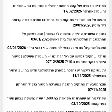
שרידים חדשים של קטע מחומת ירושלים מתקופת החשמונאים
נחשפו לאחרונה
17/02/2026
נתפסו על חם: שודדי עתיקות חפרו והחריבו מערת קבורה קדומה
ליד חיטין
20/01/2026
כתובת אשורית עתיקה נחשפת לראשונה | מבט ראשון אל
ההתכתבות המלכותית של בית ראשון
03/01/2026
מפגש 'שחקים' עם מיכל גבאי להנצחת שני גבאי הי״ד
02/01/2026
חניכי 'שחקים' נפגשו עם רס"ר זיו ונונו – משטרת אשקלון | סיפור
אישי מבוקר מתקפת ה 7/10
07/12/2025
גת עתיקה לייצור יין נחנכה בפארק ארכיאולוגי חדש במושב זרחיה
שבשפלה
11/11/2025
אוצר מטבעות עתיקים התגלה במערכת מסתור בגליל התחתון
07/11/2025
שרידי אחוזה שומרונית מפוארת בת 1,600 שנה נחשפה בצפון העיר
כפר קאסם
03/10/2025