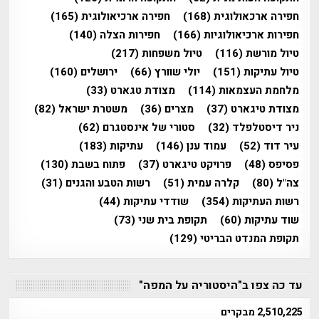
חפירה ארכאולוגית
(168)
חפירה ארכיאולוגית
(165)
חפירות ארכיאולוגיות
(166)
חפירות הצלה
(140)
טיול מורשת
(116)
טיול משפחות
(217)
טיול עתיקות
(151)
יולי שוורץ
(66)
ירושלים
(160)
מלחמת העצמאות
(114)
מצודת טגארט
(33)
מצודת טיגארט
(37)
מצרים
(36)
משטרת ישראל
(82)
ניר דיסטלפלד
(32)
סטורי של אינסטגרם
(62)
עיר דוד
(52)
עמוד ענן
(146)
עתיקות
(183)
פסיפס
(48)
פרויקט טיגארט
(37)
פתוח בשבת
(130)
צה"ל
(80)
קלרה עמית
(51)
רשות הטבע והגנים
(31)
רשות העתיקות
(354)
שודדי עתיקות
(44)
שוד עתיקות
(60)
תקופת בית שני
(73)
תקופת המנדט הבריטי
(129)
עד כה צפו ב"היסטוריה על המפה"
2,510,225 מבקרים