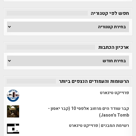
חפש לפי קטגוריה
חפש
לפי
קטגוריה
ארכיון הכתבות
ארכיון
הכתבות
הרשומות והעמודים הנצפים ביותר
פרוייקט טיגארט
קבר שודד הים מרחוב אלפסי 10 (קבר יאסון -
Jason’s Tomb)
רשימת המבנים | פרוייקט טיגארט