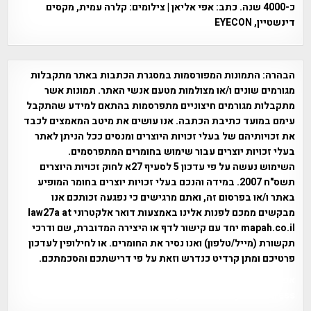
כ-4000 שנה. כתב: אפי אליאן | צילומים: קלרה עמית, מקסים
דינשטיין, EYECON
הבהרה:
התמונות המפורסמות במסגרת הכתבות באתר מתקבלות
מגורמים שונים ו/או מצולמות מטעם אנשי האתר. תמונות אשר
מתקבלות מגורמים חיצוניים מתפרסמות בהתאם למידע שהתקבל
עימם במועד כתיבת הכתבה. אנו עושים את מיטב המאמצים לכבד
את זכויותיהם של בעלי זכויות היוצרים ומנסים ככל הניתן לאתר
בעלי זכויות יוצרים עבור שימוש בחומרים המתפרסמים.
השימוש נעשה על פי עדכון 5 לסעיף 27א לחוק זכויות היוצרים
תשס"ח 2007. במידה והנכם בעלי זכויות יוצרים בחומר המופיע
באתר ו/או בפרסום זה, ואתם מרגישים כי נפגעה זכותכם אנו
מבקשים ממכם לפנות אלינו באמצעות דואר אלקטרוני law27a at
mapah.co.il יחד עם קישור לדף או היצירה המדוברת, שם ודרכי
תקשורת (מייל/טלפון) ואנו נסיר את החומרים. או לחילופין לעדכון
פרטיכם ומתן קרדיט כנדרש וזאת על פי דרישתכם והסכמתכם.
אפי אליאן , היסטוריה על המפה , פרוייקט טיגארט , Efi Elian ,
Tegart Fort , tegart fortress