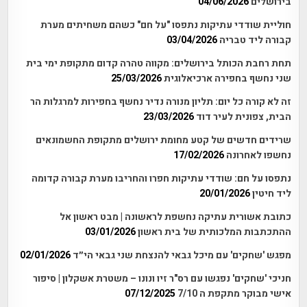
בירושלים
04/06/2026
חוליית שודדי עתיקות נתפסו "על חם" כשהם משחיתים מערת
קבורה ליד טבריה
03/04/2026
תחת רחבת הכותל בירושלים: מקווה טהרה קדום מתקופת ימי בית
שני נחשף בחפירה ארכיאלוגית
25/03/2026
זה לא קורה כל יום: תליון מנורה נדיר נחשף בחפירות למרגלות הר
הבית, צפונית לעיר דוד
23/03/2026
שרידים חדשים של קטע מחומת ירושלים מתקופת החשמונאים
נחשפו לאחרונה
17/02/2026
נתפסו על חם: שודדי עתיקות חפרו והחריבו מערת קבורה קדומה
ליד חיטין
20/01/2026
כתובת אשורית עתיקה נחשפת לראשונה | מבט ראשון אל
ההתכתבות המלכותית של בית ראשון
03/01/2026
מפגש 'שחקים' עם מיכל גבאי להנצחת שני גבאי הי״ד
02/01/2026
חניכי 'שחקים' נפגשו עם רס"ר זיו ונונו – משטרת אשקלון | סיפור
אישי מבוקר מתקפת ה 7/10
07/12/2025