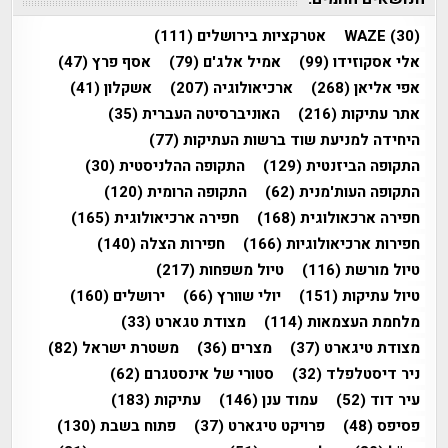
(30)
WAZE
אטרקציות בירושלים
(111)
אלי אסקוזידו
(99)
אמיל אלג'ם
(79)
אסף פרץ
(47)
אפי אליאן
(268)
ארכיאולוגיה
(207)
אשקלון
(41)
אתר עתיקות
(216)
האוניברסיטה העברית
(35)
היחידה למניעת שוד ברשות העתיקות
(77)
התקופה הביזנטית
(129)
התקופה ההלניסטית
(30)
התקופה העות'מנית
(62)
התקופה הרומית
(120)
חפירה ארכאולוגית
(168)
חפירה ארכיאולוגית
(165)
חפירות ארכיאולוגיות
(166)
חפירות הצלה
(140)
טיול מורשת
(116)
טיול משפחות
(217)
טיול עתיקות
(151)
יולי שוורץ
(66)
ירושלים
(160)
מלחמת העצמאות
(114)
מצודת טגארט
(33)
מצודת טיגארט
(37)
מצרים
(36)
משטרת ישראל
(82)
ניר דיסטלפלד
(32)
סטורי של אינסטגרם
(62)
עיר דוד
(52)
עמוד ענן
(146)
עתיקות
(183)
פסיפס
(48)
פרויקט טיגארט
(37)
פתוח בשבת
(130)