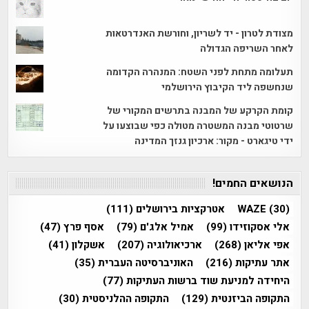
מצודת לטרון - יד לשריון, וחורשת האנדרטאות
לאחר השריפה הגדולה
תעלומה מתחת לפני השטח: המנהרה הקדומה
שנחשפה ליד הקיבוץ הירושלמי
קומת הקרקע של המבנה בתרשים המקורי של
שרטוטי מבנה המשטרה מטולה כפי שבוצעו על
ידי טיגארט - מקור: ארכיון גנזך המדינה
הנושאים החמים!
(30)
WAZE
אטרקציות בירושלים
(111)
אלי אסקוזידו
(99)
אמיל אלג'ם
(79)
אסף פרץ
(47)
אפי אליאן
(268)
ארכיאולוגיה
(207)
אשקלון
(41)
אתר עתיקות
(216)
האוניברסיטה העברית
(35)
היחידה למניעת שוד ברשות העתיקות
(77)
התקופה הביזנטית
(129)
התקופה ההלניסטית
(30)