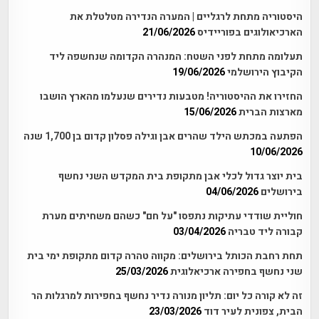
היסטוריה מתחת לרגליים | המערה הנדירה מטלטלת את
הארכיאולוגים בפוריידיס
21/06/2026
תעלומה מתחת לפני השטח: המנהרה הקדומה שנחשפה ליד
הקיבוץ הירושלמי
19/06/2026
החזירו את ההיסטוריה! מטבעות נדירים שנעלמו מהארץ הושבו
מארצות הברית
15/06/2026
הפתעה במכתש הילד שהרים אבן וגילה פסלון קדום בן 1,700 שנה
10/06/2026
בית יוצר גדול לכלי אבן מתקופת בית המקדש השני נחשף
בירושלים
04/06/2026
חוליית שודדי עתיקות נתפסו "על חם" כשהם משחיתים מערת
קבורה ליד טבריה
03/04/2026
תחת רחבת הכותל בירושלים: מקווה טהרה קדום מתקופת ימי בית
שני נחשף בחפירה ארכיאלוגית
25/03/2026
זה לא קורה כל יום: תליון מנורה נדיר נחשף בחפירות למרגלות הר
הבית, צפונית לעיר דוד
23/03/2026