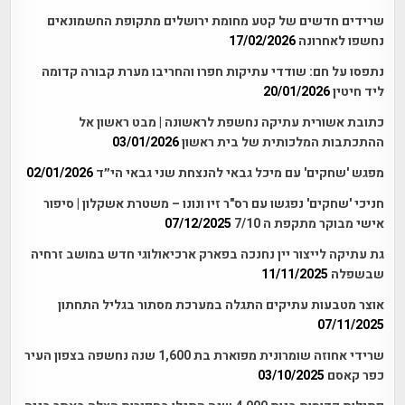
שרידים חדשים של קטע מחומת ירושלים מתקופת החשמונאים
נחשפו לאחרונה
17/02/2026
נתפסו על חם: שודדי עתיקות חפרו והחריבו מערת קבורה קדומה
ליד חיטין
20/01/2026
כתובת אשורית עתיקה נחשפת לראשונה | מבט ראשון אל
ההתכתבות המלכותית של בית ראשון
03/01/2026
מפגש 'שחקים' עם מיכל גבאי להנצחת שני גבאי הי״ד
02/01/2026
חניכי 'שחקים' נפגשו עם רס"ר זיו ונונו – משטרת אשקלון | סיפור
אישי מבוקר מתקפת ה 7/10
07/12/2025
גת עתיקה לייצור יין נחנכה בפארק ארכיאולוגי חדש במושב זרחיה
שבשפלה
11/11/2025
אוצר מטבעות עתיקים התגלה במערכת מסתור בגליל התחתון
07/11/2025
שרידי אחוזה שומרונית מפוארת בת 1,600 שנה נחשפה בצפון העיר
כפר קאסם
03/10/2025