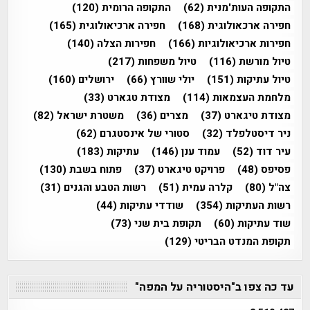
התקופה העות'מנית
(62)
התקופה הרומית
(120)
חפירה ארכאולוגית
(168)
חפירה ארכיאולוגית
(165)
חפירות ארכיאולוגיות
(166)
חפירות הצלה
(140)
טיול מורשת
(116)
טיול משפחות
(217)
טיול עתיקות
(151)
יולי שוורץ
(66)
ירושלים
(160)
מלחמת העצמאות
(114)
מצודת טגארט
(33)
מצודת טיגארט
(37)
מצרים
(36)
משטרת ישראל
(82)
ניר דיסטלפלד
(32)
סטורי של אינסטגרם
(62)
עיר דוד
(52)
עמוד ענן
(146)
עתיקות
(183)
פסיפס
(48)
פרויקט טיגארט
(37)
פתוח בשבת
(130)
צה"ל
(80)
קלרה עמית
(51)
רשות הטבע והגנים
(31)
רשות העתיקות
(354)
שודדי עתיקות
(44)
שוד עתיקות
(60)
תקופת בית שני
(73)
תקופת המנדט הבריטי
(129)
עד כה צפו ב"היסטוריה על המפה"