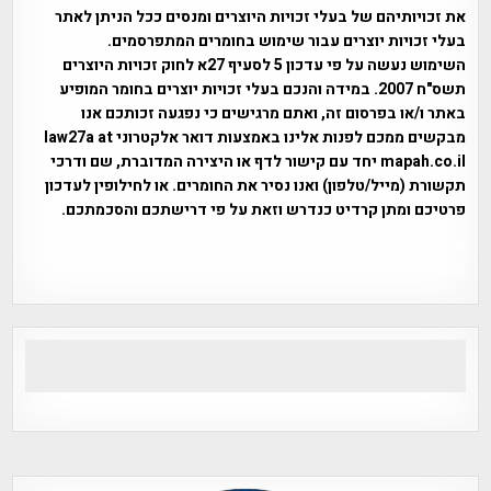
את זכויותיהם של בעלי זכויות היוצרים ומנסים ככל הניתן לאתר
בעלי זכויות יוצרים עבור שימוש בחומרים המתפרסמים.
השימוש נעשה על פי עדכון 5 לסעיף 27א לחוק זכויות היוצרים
תשס"ח 2007. במידה והנכם בעלי זכויות יוצרים בחומר המופיע
באתר ו/או בפרסום זה, ואתם מרגישים כי נפגעה זכותכם אנו
מבקשים ממכם לפנות אלינו באמצעות דואר אלקטרוני law27a at
mapah.co.il יחד עם קישור לדף או היצירה המדוברת, שם ודרכי
תקשורת (מייל/טלפון) ואנו נסיר את החומרים. או לחילופין לעדכון
פרטיכם ומתן קרדיט כנדרש וזאת על פי דרישתכם והסכמתכם.
אפי אליאן , היסטוריה על המפה , פרוייקט טיגארט , Efi Elian ,
Tegart Fort , tegart fortress