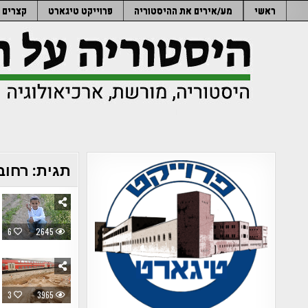
Ski
ראשי
מע/אירים את ההיסטוריה
פרוייקט טיגארט
קצרים
t
conten
תגית:
רחוב
6
2645
3
3965