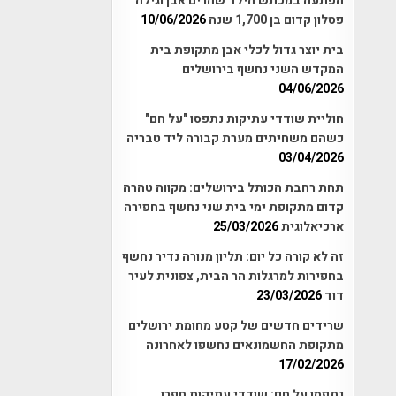
הפתעה במכתש הילד שהרים אבן וגילה
פסלון קדום בן 1,700 שנה
10/06/2026
בית יוצר גדול לכלי אבן מתקופת בית
המקדש השני נחשף בירושלים
04/06/2026
חוליית שודדי עתיקות נתפסו "על חם"
כשהם משחיתים מערת קבורה ליד טבריה
03/04/2026
תחת רחבת הכותל בירושלים: מקווה טהרה
קדום מתקופת ימי בית שני נחשף בחפירה
ארכיאלוגית
25/03/2026
זה לא קורה כל יום: תליון מנורה נדיר נחשף
בחפירות למרגלות הר הבית, צפונית לעיר
דוד
23/03/2026
שרידים חדשים של קטע מחומת ירושלים
מתקופת החשמונאים נחשפו לאחרונה
17/02/2026
נתפסו על חם: שודדי עתיקות חפרו