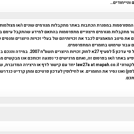
 והייחודים…
המפורסמות במסגרת הכתבות באתר מתקבלות מגורמים שונים ו/או מצולמות
ר מתקבלות מגורמים חיצוניים מתפרסמות בהתאם למידע שהתקבל עימם ב
 את מיטב המאמצים לכבד את זכויותיהם של בעלי זכויות היוצרים ומנסים 
ים עבור שימוש בחומרים המתפרסמים.
השימוש נעשה על פי עדכון 5 לסעיף 27א לחוק זכויות היוצרים ת
פיע באתר ו/או בפרסום זה, ואתם מרגישים כי נפגעה זכותכם אנו מבקשים ממ
באמצעות דואר אלקטרוני law27a at mapah.co.il יחד עם קישור לדף או היצירה המדו
ון) ואנו נסיר את החומרים. או לחילופין לעדכון פרטיכם ומתן קרדיט כנדרש 
כם.
פרוייקט טיגארט , Efi Elian , Tegart Fort , tegart fortress