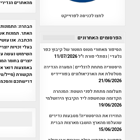
מהאתרים הנדירים
לחצו לכניסה לפרוייקט
הבהרה:
התמונות 
האתר. תמונות אש
הפרסומים האחרונים
הכתבה. אנו עושים
בעלי זכויות יוצר
הסיפור מאחורי מטוס הווטור של קיבוץ כפר
גלעדי | נפתלי פורת ז"ל
11/07/2026
יוצרים בחומר המו
היסטוריה מתחת לרגליים | המערה הנדירה
מטלטלת את הארכיאולוגים בפוריידיס
תקשורת (מייל/טלפ
21/06/2026
דרישתכם והסכמת
אפי אליאן , היסטוריה על המפה , 
תעלומה מתחת לפני השטח: המנהרה
הקדומה שנחשפה ליד הקיבוץ הירושלמי
19/06/2026
החזירו את ההיסטוריה! מטבעות נדירים
שנעלמו מהארץ הושבו מארצות הברית
15/06/2026