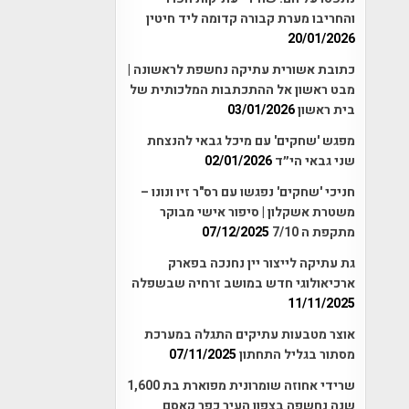
והחריבו מערת קבורה קדומה ליד חיטין
20/01/2026
כתובת אשורית עתיקה נחשפת לראשונה |
מבט ראשון אל ההתכתבות המלכותית של
בית ראשון
03/01/2026
מפגש 'שחקים' עם מיכל גבאי להנצחת
שני גבאי הי״ד
02/01/2026
חניכי 'שחקים' נפגשו עם רס"ר זיו ונונו –
משטרת אשקלון | סיפור אישי מבוקר
מתקפת ה 7/10
07/12/2025
גת עתיקה לייצור יין נחנכה בפארק
ארכיאולוגי חדש במושב זרחיה שבשפלה
11/11/2025
אוצר מטבעות עתיקים התגלה במערכת
מסתור בגליל התחתון
07/11/2025
שרידי אחוזה שומרונית מפוארת בת 1,600
שנה נחשפה בצפון העיר כפר קאסם