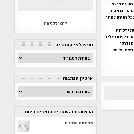
 מטעם אנשי
מועד כתיבת
ככל הניתן לאתר
לחצו לכניסה
שס"ח 2007. במידה והנכם בעלי זכויות
כם לפנות אלינו
ברת, שם ודרכי
חפש לפי קטגוריה
וזאת על פי
חפש
לפי
קטגוריה
ארכיון הכתבות
ארכיון
הכתבות
הרשומות והעמודים הנצפים ביותר
מדיניות פרטיות