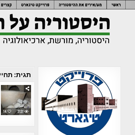
Ski
ראשי
מע/אירים את ההיסטוריה
פרוייקט טיגארט
קצרים
t
conten
תגית:
תחיי
14
3131