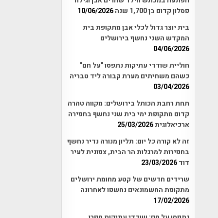
הפתעה במכתש הילד שהרים אבן וגילה
פסלון קדום בן 1,700 שנה
10/06/2026
בית יוצר גדול לכלי אבן מתקופת בית
המקדש השני נחשף בירושלים
04/06/2026
חוליית שודדי עתיקות נתפסו "על חם"
כשהם משחיתים מערת קבורה ליד טבריה
03/04/2026
תחת רחבת הכותל בירושלים: מקווה טהרה
קדום מתקופת ימי בית שני נחשף בחפירה
ארכיאלוגית
25/03/2026
זה לא קורה כל יום: תליון מנורה נדיר נחשף
בחפירות למרגלות הר הבית, צפונית לעיר
דוד
23/03/2026
שרידים חדשים של קטע מחומת ירושלים
מתקופת החשמונאים נחשפו לאחרונה
17/02/2026
נתפסו על חם: שודדי עתיקות חפרו