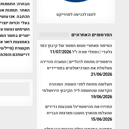
הבהרה:
התמונות 
האתר. תמונות אש
לחצו לכניסה לפרוייקט
הכתבה. אנו עושים
בעלי זכויות יוצר
הפרסומים האחרונים
יוצרים בחומר המו
הסיפור מאחורי מטוס הווטור של קיבוץ כפר
תקשורת (מייל/טלפ
גלעדי | נפתלי פורת ז"ל
11/07/2026
דרישתכם והסכמת
היסטוריה מתחת לרגליים | המערה הנדירה
אפי אליאן , היסטוריה על המפה , 
מטלטלת את הארכיאולוגים בפוריידיס
21/06/2026
תעלומה מתחת לפני השטח: המנהרה
הקדומה שנחשפה ליד הקיבוץ הירושלמי
19/06/2026
החזירו את ההיסטוריה! מטבעות נדירים
שנעלמו מהארץ הושבו מארצות הברית
15/06/2026