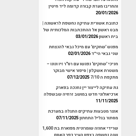
והחריבו מערת קבורה קדומה ליד חיטין
20/01/2026
כתובת אשורית עתיקה נחשפת לראשונה |
מבט ראשון אל ההתכתבות המלכותית של
בית ראשון
03/01/2026
מפגש 'שחקים' עם מיכל גבאי להנצחת
שני גבאי הי״ד
02/01/2026
חניכי 'שחקים' נפגשו עם רס"ר זיו ונונו –
משטרת אשקלון | סיפור אישי מבוקר
מתקפת ה 7/10
07/12/2025
גת עתיקה לייצור יין נחנכה בפארק
ארכיאולוגי חדש במושב זרחיה שבשפלה
11/11/2025
אוצר מטבעות עתיקים התגלה במערכת
מסתור בגליל התחתון
07/11/2025
שרידי אחוזה שומרונית מפוארת בת 1,600
שנה נחשפה בצפון העיר כפר קאסם