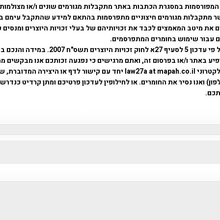
המפורסמות במסגרת הכתבות באתר מתקבלות מגורמים שונים ו/או מצולמות
ר מתקבלות מגורמים חיצוניים מתפרסמות בהתאם למידע שהתקבל עימם ב
 את מיטב המאמצים לכבד את זכויותיהם של בעלי זכויות היוצרים ומנסים 
ים עבור שימוש בחומרים המתפרסמים.
השימוש נעשה על פי עדכון 5 לסעיף 27א לחוק זכויות היוצרים ת
פיע באתר ו/או בפרסום זה, ואתם מרגישים כי נפגעה זכותכם אנו מבקשים ממ
באמצעות דואר אלקטרוני law27a at mapah.co.il יחד עם קישור לדף או היצירה המדו
ון) ואנו נסיר את החומרים. או לחילופין לעדכון פרטיכם ומתן קרדיט כנדרש 
כם.
פרוייקט טיגארט , Efi Elian , Tegart Fort , tegart fortress