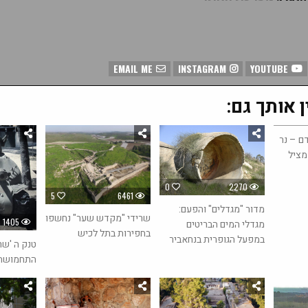
EMAIL ME
INSTAGRAM
YOUTUBE
ן אותך גם:
4
ם – נר
מציל
0
2270
5
6461
מדור "מגדלים" והפעם:
שרידי "מקדש שער" נחשפו
1405
מגדלי המים הבריטים
בחפירות בתל לכיש
במפעל הגופרית בנחאביר
טנק ה 'שר
התחמושת