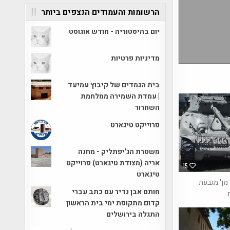
הרשומות והעמודים הנצפים ביותר
יום בהיסטוריה - חודש אוגוסט
מדיניות פרטיות
בית הגמדים של קיבוץ עמיעד
| עמדת השמירה ממלחמת
השחרור
פרוייקט טיגארט
משטרת הג'יפתליק - מחנה
אריה (מצודת טיגארט) פרוייקט
15
טיגארט
מן' מגבעת
חותם אבן נדיר עם כתב עברי
קדום מתקופת ימי בית הראשון
התגלה בירושלים