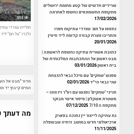
שרידים חדשים של קטע מחומת ירושלים
מתקופת החשמונאים נחשפו לאחרונה
1858
17/02/2026
חוליית שודדי עתיק
נתפסו על חם: שודדי עתיקות חפרו
נלכדו "על חם" ליד 
והחריבו מערת קבורה קדומה ליד חיטין
20/01/2026
כתובת אשורית עתיקה נחשפת לראשונה |
מבט ראשון אל ההתכתבות המלכותית של
בית ראשון
03/01/2026
מפגש 'שחקים' עם מיכל גבאי להנצחת
Post
מדור "מבט אל הע
שני גבאי הי״ד
02/01/2026
vigation
המים קיבוץ יד מר
חניכי 'שחקים' נפגשו עם רס"ר זיו ונונו –
משטרת אשקלון | סיפור אישי מבוקר
מתקפת ה 7/10
07/12/2025
מה דעתך ע
גת עתיקה לייצור יין נחנכה בפארק
ארכיאולוגי חדש במושב זרחיה שבשפלה
11/11/2025