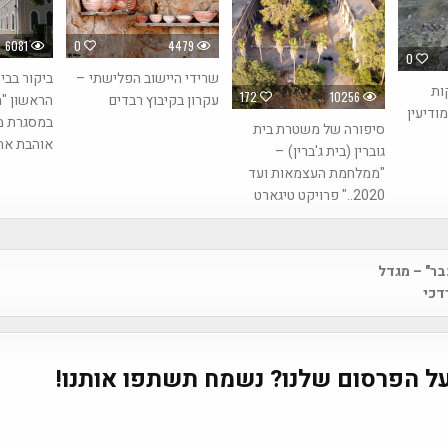
6081
0
4479
0
שרידי היישוב הפלישתי –
ביקור בבי
ות
172
10256
עקרון בקיבוץ רבדים
הראשון "מ
מודיעין
במסגרת מי
סיפורה של משטרת בית
אוהבת את
גוברין (בית ג'ברין) –
"ממלחמת העצמאות ועד
2020.." פרויקט טיגארט
בר" – מגדל
na
דכי
ל הפרסום שלנו? נשמח תשתפו אותנו!