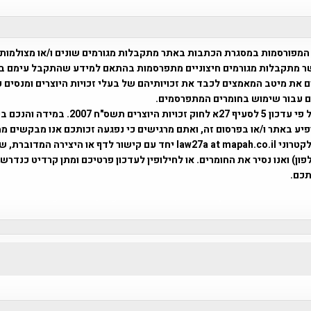
המפורסמות במסגרת הכתבות באתר מתקבלות מגורמים שונים ו/או מצולמות
ר מתקבלות מגורמים חיצוניים מתפרסמות בהתאם למידע שהתקבל עימם ב
 את מיטב המאמצים לכבד את זכויותיהם של בעלי זכויות היוצרים ומנסים 
ים עבור שימוש בחומרים המתפרסמים.
השימוש נעשה על פי עדכון 5 לסעיף 27א לחוק זכויות היוצרים ת
פיע באתר ו/או בפרסום זה, ואתם מרגישים כי נפגעה זכותכם אנו מבקשים ממ
באמצעות דואר אלקטרוני law27a at mapah.co.il יחד עם קישור לדף או היצירה המדו
ון) ואנו נסיר את החומרים. או לחילופין לעדכון פרטיכם ומתן קרדיט כנדרש 
כם.
פרוייקט טיגארט , Efi Elian , Tegart Fort , tegart fortress