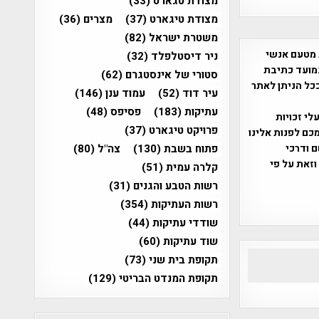
מצודת טגארט
(33)
מצודת טיגארט
(37)
מצרים
(36)
משטרת ישראל
(82)
 מטעם אנשי
ניר דיסטלפלד
(32)
מועד כתיבת
סטורי של אינסטגרם
(62)
ככל הניתן לאתר
עיר דוד
(52)
עמוד ענן
(146)
עתיקות
(183)
פסיפס
(48)
שס"ח 2007. במידה והנכם בעלי זכויות
פרויקט טיגארט
(37)
כם לפנות אלינו
ברת, שם ודרכי
פתוח בשבת
(130)
צה"ל
(80)
וזאת על פי
קלרה עמית
(51)
רשות הטבע והגנים
(31)
רשות העתיקות
(354)
שודדי עתיקות
(44)
שוד עתיקות
(60)
תקופת בית שני
(73)
תקופת המנדט הבריטי
(129)