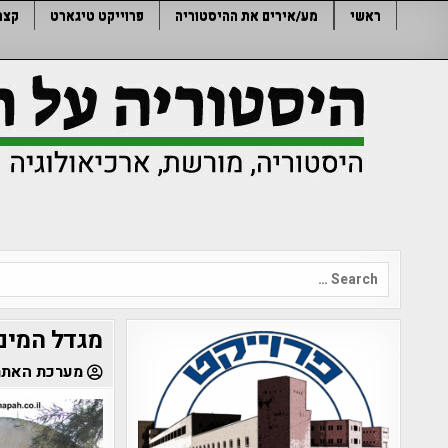
Ski
ראשי
מע/אירים את ההיסטוריה
פרוייקט טיגארט
קצר
t
conten
Search
for:
מגדל המים 
מערכת האתר