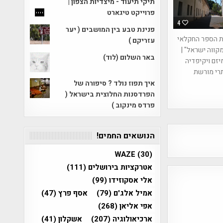
תיקי תיעוד - מיצדיות הצפון |
פרוייקט טיגארט
4
פנינת טבע בין המושבים ( יער
ת הספר החקלאי
עזריקם )
קווה ישראל" |
באר השלום (לוד)
זם ויקיפדיה
רי מורשת
איך תפוז נולד ? סיפורה של
הפרדסנות החלוצית בישראל (
פרדס מינקוב )
הנושאים החמים!
WAZE
(30)
אטרקציות בירושלים
(111)
אלי אסקוזידו
(99)
אמיל אלג'ם
(79)
אסף פרץ
(47)
אפי אליאן
(268)
ארכיאולוגיה
(207)
אשקלון
(41)