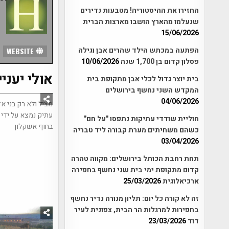
החזירו את ההיסטוריה! מטבעות נדירים
שנעלמו מהארץ הושבו מארצות הברית
15/06/2026
הפתעה במכתש הילד שהרים אבן וגילה
WEBSITE
פסלון קדום בן 1,700 שנה
10/06/2026
אולי יעניי
בית יוצר גדול לכלי אבן מתקופת בית
2348
המקדש השני נחשף בירושלים
04/06/2026
מציל ולא רק בני אד
עתיק נמצא על ידי 
חוליית שודדי עתיקות נתפסו "על חם"
בחוף אשקלון
כשהם משחיתים מערת קבורה ליד טבריה
03/04/2026
תחת רחבת הכותל בירושלים: מקווה טהרה
קדום מתקופת ימי בית שני נחשף בחפירה
ארכיאלוגית
25/03/2026
זה לא קורה כל יום: תליון מנורה נדיר נחשף
בחפירות למרגלות הר הבית, צפונית לעיר
דוד
23/03/2026