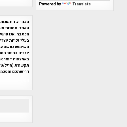
Powered by
Translate
הבהרה:
התמונות 
האתר. תמונות אש
הכתבה. אנו עושים
בעלי זכויות יוצר
יוצרים בחומר המו
תקשורת (מייל/טלפ
דרישתכם והסכמת
אפי אליאן , היסטוריה על המפה , 