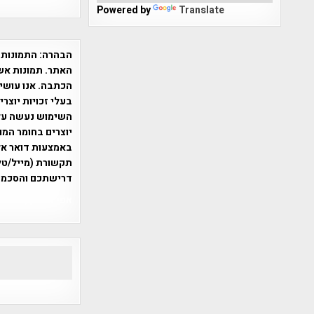
Powered by
Translate
הבהרה:
התמונות 
האתר. תמונות אש
הכתבה. אנו עושים
בעלי זכויות יוצר
יוצרים בחומר המו
תקשורת (מייל/טלפ
דרישתכם והסכמת
אפי אליאן , היסטוריה על המפה , 