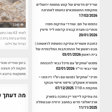
שרידים חדשים של קטע מחומת ירושלים
מתקופת החשמונאים נחשפו לאחרונה
17/02/2026
נתפסו על חם: שודדי עתיקות חפרו
2245
והחריבו מערת קבורה קדומה ליד חיטין
לאחר 63 שנה נ
20/01/2026
מחדש בימת בית ה
כתובת אשורית עתיקה נחשפת לראשונה |
הגדול של וילנה
מבט ראשון אל ההתכתבות המלכותית של
בית ראשון
03/01/2026
Post
בזמן שהיינו סגור
מפגש 'שחקים' עם מיכל גבאי להנצחת
vigation
הוקמה לה תצוגה א
שני גבאי הי״ד
02/01/2026
מושקעת ברובע הי
חניכי 'שחקים' נפגשו עם רס"ר זיו ונונו –
משטרת אשקלון | סיפור אישי מבוקר
מתקפת ה 7/10
07/12/2025
מה דעתך ע
גת עתיקה לייצור יין נחנכה בפארק
ארכיאולוגי חדש במושב זרחיה שבשפלה
11/11/2025