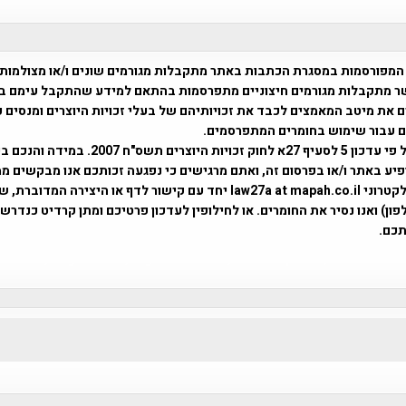
המפורסמות במסגרת הכתבות באתר מתקבלות מגורמים שונים ו/או מצולמות
ר מתקבלות מגורמים חיצוניים מתפרסמות בהתאם למידע שהתקבל עימם ב
 את מיטב המאמצים לכבד את זכויותיהם של בעלי זכויות היוצרים ומנסים 
ים עבור שימוש בחומרים המתפרסמים.
השימוש נעשה על פי עדכון 5 לסעיף 27א לחוק זכויות היוצרים ת
פיע באתר ו/או בפרסום זה, ואתם מרגישים כי נפגעה זכותכם אנו מבקשים ממ
באמצעות דואר אלקטרוני law27a at mapah.co.il יחד עם קישור לדף או היצירה המדו
ון) ואנו נסיר את החומרים. או לחילופין לעדכון פרטיכם ומתן קרדיט כנדרש 
כם.
פרוייקט טיגארט , Efi Elian , Tegart Fort , tegart fortress