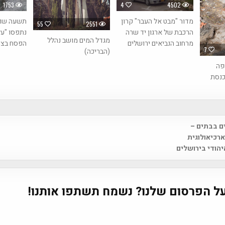
1753
4
4502
מדור "מבט אל העבר" קרון
תשעה שוד
55
2551
הרכבת של ארגון יד שרה
נתפסו "על
מגדל המים מושב נהלל
מרחוב הנביאים ירושלים
הפסח בצפ
7
(הבריכה)
חשפה
כנסת
ים בבתים –
na
רכיאולוגית
הודי בירושלים
ל הפרסום שלנו? נשמח תשתפו אותנו!