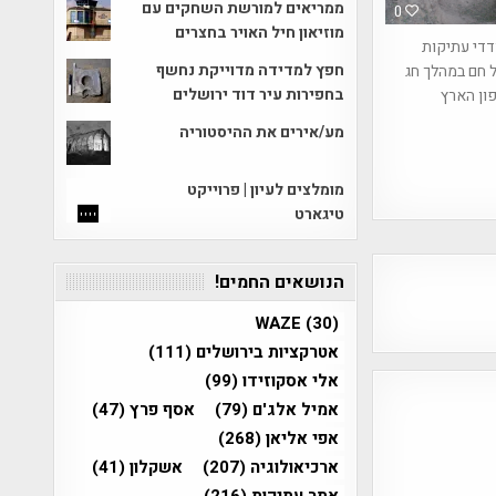
ממריאים למורשת השחקים עם
0
מוזיאון חיל האויר בחצרים
די עתיקות
חפץ למדידה מדוייקת נחשף
 חם במהלך חג
בחפירות עיר דוד ירושלים
ון הארץ
מע/אירים את ההיסטוריה
מומלצים לעיון | פרוייקט
טיגארט
הנושאים החמים!
WAZE
(30)
אטרקציות בירושלים
(111)
אלי אסקוזידו
(99)
אמיל אלג'ם
(79)
אסף פרץ
(47)
אפי אליאן
(268)
ארכיאולוגיה
(207)
אשקלון
(41)
אתר עתיקות
(216)