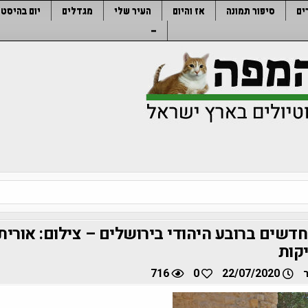
ים
סיפור תמונה
אז והיום
העיר שלי
מגדלים
יום בהיסטו
–
דשים ברובע היהודי בירושלים – צילום: אורית
קות
716
0
22/07/2020