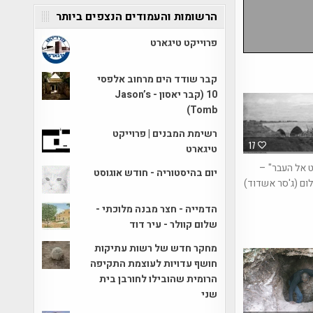
הרשומות והעמודים הנצפים ביותר
פרוייקט טיגארט
קבר שודד הים מרחוב אלפסי
10 (קבר יאסון - Jason’s
Tomb)
רשימת המבנים | פרוייקט
17
טיגארט
 אל העבר" –
יום בהיסטוריה - חודש אוגוסט
ום (ג'סר אשדוד)
הדמייה - חצר מבנה מלוכתי -
שלום קוולר - עיר דוד
מחקר חדש של רשות עתיקות
חושף עדויות לעוצמת התקיפה
הרומית שהובילו לחורבן בית
שני