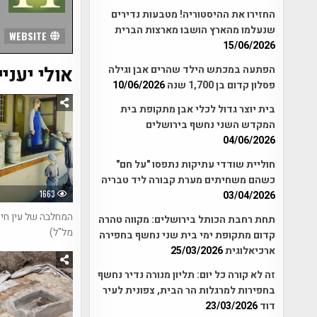
החזירו את ההיסטוריה! מטבעות נדירים
שנעלמו מהארץ הושבו מארצות הברית
WEBSITE
15/06/2026
אולי יעניי
הפתעה במכתש הילד שהרים אבן וגילה
פסלון קדום בן 1,700 שנה
10/06/2026
בית יוצר גדול לכלי אבן מתקופת בית
המקדש השני נחשף בירושלים
04/06/2026
חוליית שודדי עתיקות נתפסו "על חם"
כשהם משחיתים מערת קבורה ליד טבריה
1663
03/04/2026
המחלבה של עין חי 
תחת רחבת הכותל בירושלים: מקווה טהרה
מל"ל)
קדום מתקופת ימי בית שני נחשף בחפירה
ארכיאלוגית
25/03/2026
זה לא קורה כל יום: תליון מנורה נדיר נחשף
בחפירות למרגלות הר הבית, צפונית לעיר
דוד
23/03/2026