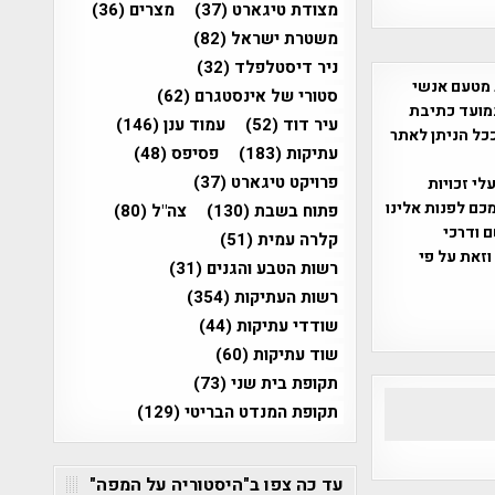
מצודת טיגארט
(37)
מצרים
(36)
משטרת ישראל
(82)
ניר דיסטלפלד
(32)
 מטעם אנשי
סטורי של אינסטגרם
(62)
מועד כתיבת
עיר דוד
(52)
עמוד ענן
(146)
ככל הניתן לאתר
עתיקות
(183)
פסיפס
(48)
פרויקט טיגארט
(37)
שס"ח 2007. במידה והנכם בעלי זכויות
כם לפנות אלינו
פתוח בשבת
(130)
צה"ל
(80)
ברת, שם ודרכי
קלרה עמית
(51)
וזאת על פי
רשות הטבע והגנים
(31)
רשות העתיקות
(354)
שודדי עתיקות
(44)
שוד עתיקות
(60)
תקופת בית שני
(73)
תקופת המנדט הבריטי
(129)
עד כה צפו ב"היסטוריה על המפה"