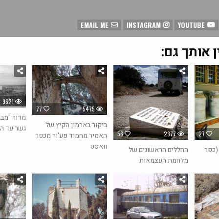
EMAIL ME
INSTAGRAM
YOUTUBE
ן אותך גם:
9621
77
5475
מדור "מבט
ביקור בארמון הקיץ של
גשר עד הל
56
2377
27
האמיר מחמוד פע'ור מכפר
וואסט
(כפר
החללים הראשונים של
מלחמת העצמאות