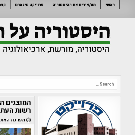
Ski
ראשי
מע/אירים את ההיסטוריה
פרוייקט טיגארט
קצר
t
conten
Search
for:
המוצגים הח
רשות העתי
מערכת האתר