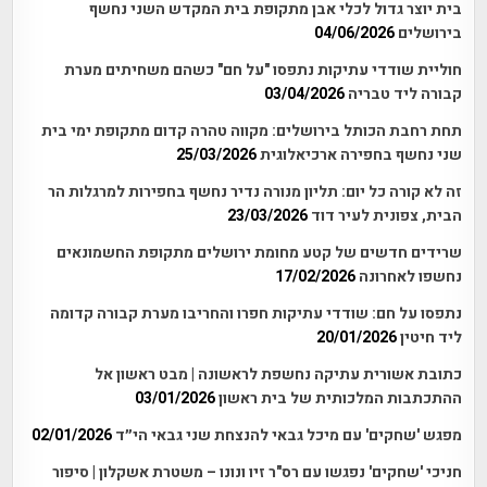
בית יוצר גדול לכלי אבן מתקופת בית המקדש השני נחשף
בירושלים
04/06/2026
חוליית שודדי עתיקות נתפסו "על חם" כשהם משחיתים מערת
קבורה ליד טבריה
03/04/2026
תחת רחבת הכותל בירושלים: מקווה טהרה קדום מתקופת ימי בית
שני נחשף בחפירה ארכיאלוגית
25/03/2026
זה לא קורה כל יום: תליון מנורה נדיר נחשף בחפירות למרגלות הר
הבית, צפונית לעיר דוד
23/03/2026
שרידים חדשים של קטע מחומת ירושלים מתקופת החשמונאים
נחשפו לאחרונה
17/02/2026
נתפסו על חם: שודדי עתיקות חפרו והחריבו מערת קבורה קדומה
ליד חיטין
20/01/2026
כתובת אשורית עתיקה נחשפת לראשונה | מבט ראשון אל
ההתכתבות המלכותית של בית ראשון
03/01/2026
מפגש 'שחקים' עם מיכל גבאי להנצחת שני גבאי הי״ד
02/01/2026
חניכי 'שחקים' נפגשו עם רס"ר זיו ונונו – משטרת אשקלון | סיפור