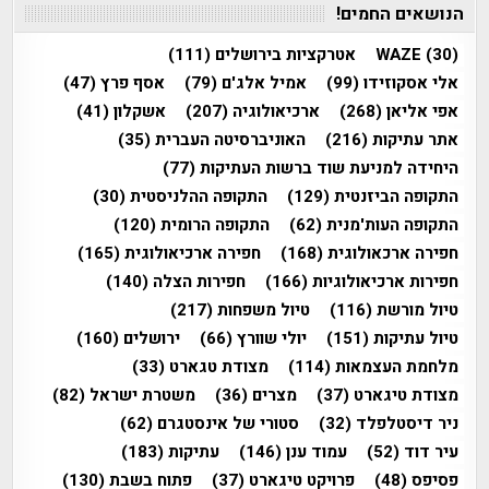
הנושאים החמים!
(30)
WAZE
אטרקציות בירושלים
(111)
אלי אסקוזידו
(99)
אמיל אלג'ם
(79)
אסף פרץ
(47)
אפי אליאן
(268)
ארכיאולוגיה
(207)
אשקלון
(41)
אתר עתיקות
(216)
האוניברסיטה העברית
(35)
היחידה למניעת שוד ברשות העתיקות
(77)
התקופה הביזנטית
(129)
התקופה ההלניסטית
(30)
התקופה העות'מנית
(62)
התקופה הרומית
(120)
חפירה ארכאולוגית
(168)
חפירה ארכיאולוגית
(165)
חפירות ארכיאולוגיות
(166)
חפירות הצלה
(140)
טיול מורשת
(116)
טיול משפחות
(217)
טיול עתיקות
(151)
יולי שוורץ
(66)
ירושלים
(160)
מלחמת העצמאות
(114)
מצודת טגארט
(33)
מצודת טיגארט
(37)
מצרים
(36)
משטרת ישראל
(82)
ניר דיסטלפלד
(32)
סטורי של אינסטגרם
(62)
עיר דוד
(52)
עמוד ענן
(146)
עתיקות
(183)
פסיפס
(48)
פרויקט טיגארט
(37)
פתוח בשבת
(130)