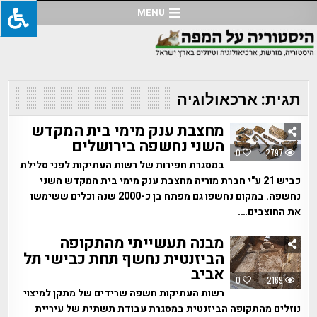
Ski
MENU
t
conten
תגית:
ארכאולוגיה
מחצבת ענק מימי בית המקדש
השני נחשפה בירושלים
0
2797
במסגרת חפירות של רשות העתיקות לפני סלילת
כביש 21 ע"י חברת מוריה מחצבת ענק מימי בית המקדש השני
נחשפה. במקום נחשפו גם מפתח בן כ-2000 שנה וכלים ששימשו
את החוצבים….
מבנה תעשייתי מהתקופה
הביזנטית נחשף תחת כבישי תל
אביב
0
2169
רשות העתיקות חשפה שרידים של מתקן למיצוי
נוזלים מהתקופה הביזנטית במסגרת עבודת תשתית של עיריית