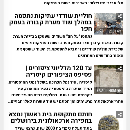
תל-אביב-יפו צילום: באדיבות רשות העתיקות
חוליית שודדי עתיקות נתפסה
במהלך שוד מערת קבורה בעמק
חפר
0
2559
נתפסו "על חם" חשודים שעסקו בבזיזת מערת
קבורה באזור קיבוץ מצר בעמק חפר ברשות העתיקות צופים
שלכידת חולית שודדים זו תביא להפסקת גל השוד ששטף את
האזור בחודשים האחרונים
עד 120 מדליוני ציפורים |
פסיפס הציפורים קיסריה
קיסריה , עיר נמל הכרוכה בשלל זמני ההיסטוריה,
תמיד אוזכרה בהיסטוריה כעיר מפוארת, עיר
8
4051
יוקרתית ומשגשגת. בחלקים רבים מהעיר ישנם
אתרי ארכאולוגיה מרשימים ומן הסתם יש עוד עשרות כאלו חבויים…
חותם מתקופת בית ראשון נמצא
בחפירה ארכאולוגית בירושלים
בתוך תעלת ניקוז בת 2000 שנה, נמצא שריד