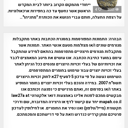
ייחודי מהמקום הקרוב ביותר לבית המקדש
4
3001
הראשון אשר נחשף עד כה בחפירות ארכאולוגיות.
על רצפת התעלה, חותם עברי הנושא את הכותרת "מתניהו"…
הבהרה:
התמונות המפורסמות במסגרת הכתבות באתר מתקבלות
מגורמים שונים ו/או מצולמות מטעם אנשי האתר. תמונות אשר
מתקבלות מגורמים חיצוניים מתפרסמות בהתאם למידע שהתקבל
עימם במועד כתיבת הכתבה. אנו עושים את מיטב המאמצים לכבד
את זכויותיהם של בעלי זכויות היוצרים ומנסים ככל הניתן לאתר
בעלי זכויות יוצרים עבור שימוש בחומרים המתפרסמים.
השימוש נעשה על פי עדכון 5 לסעיף 27א לחוק זכויות היוצרים
תשס"ח 2007. במידה והנכם בעלי זכויות יוצרים בחומר המופיע
באתר ו/או בפרסום זה, ואתם מרגישים כי נפגעה זכותכם אנו
מבקשים ממכם לפנות אלינו באמצעות דואר אלקטרוני law27a at
mapah.co.il יחד עם קישור לדף או היצירה המדוברת, שם ודרכי
תקשורת (מייל/טלפון) ואנו נסיר את החומרים. או לחילופין לעדכון
פרטיכם ומתן קרדיט כנדרש וזאת על פי דרישתכם והסכמתכם.
אפי אליאן , היסטוריה על המפה , פרוייקט טיגארט , Efi Elian ,