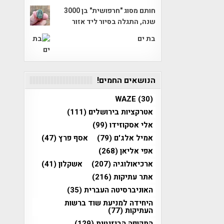
חותם מסוג "חרפושית" בן 3000
שנה, התגלה בסיור ליד אזור
בת ים
הנושאים החמים!
WAZE
(30)
אטרקציות בירושלים
(111)
אלי אסקוזידו
(99)
אמיל אלג'ם
(79)
אסף פרץ
(47)
אפי אליאן
(268)
ארכיאולוגיה
(207)
אשקלון
(41)
אתר עתיקות
(216)
האוניברסיטה העברית
(35)
היחידה למניעת שוד ברשות
העתיקות
(77)
התקופה הביזנטית
(129)