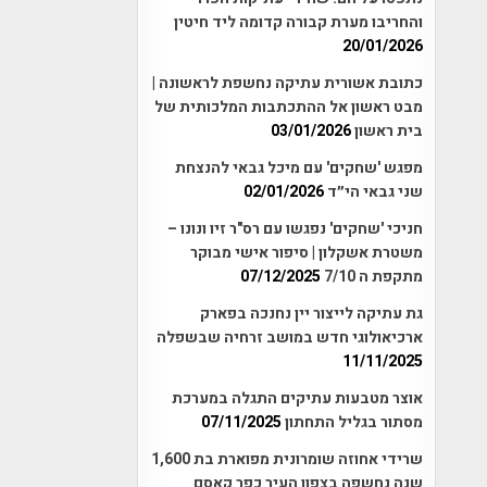
והחריבו מערת קבורה קדומה ליד חיטין
20/01/2026
כתובת אשורית עתיקה נחשפת לראשונה |
מבט ראשון אל ההתכתבות המלכותית של
בית ראשון
03/01/2026
מפגש 'שחקים' עם מיכל גבאי להנצחת
שני גבאי הי״ד
02/01/2026
חניכי 'שחקים' נפגשו עם רס"ר זיו ונונו –
משטרת אשקלון | סיפור אישי מבוקר
מתקפת ה 7/10
07/12/2025
גת עתיקה לייצור יין נחנכה בפארק
ארכיאולוגי חדש במושב זרחיה שבשפלה
11/11/2025
אוצר מטבעות עתיקים התגלה במערכת
מסתור בגליל התחתון
07/11/2025
שרידי אחוזה שומרונית מפוארת בת 1,600
שנה נחשפה בצפון העיר כפר קאסם