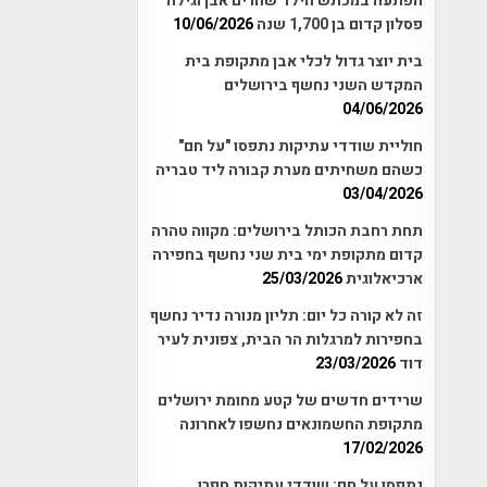
הפתעה במכתש הילד שהרים אבן וגילה
פסלון קדום בן 1,700 שנה
10/06/2026
בית יוצר גדול לכלי אבן מתקופת בית
המקדש השני נחשף בירושלים
04/06/2026
חוליית שודדי עתיקות נתפסו "על חם"
כשהם משחיתים מערת קבורה ליד טבריה
03/04/2026
תחת רחבת הכותל בירושלים: מקווה טהרה
קדום מתקופת ימי בית שני נחשף בחפירה
ארכיאלוגית
25/03/2026
זה לא קורה כל יום: תליון מנורה נדיר נחשף
בחפירות למרגלות הר הבית, צפונית לעיר
דוד
23/03/2026
שרידים חדשים של קטע מחומת ירושלים
מתקופת החשמונאים נחשפו לאחרונה
17/02/2026
נתפסו על חם: שודדי עתיקות חפרו