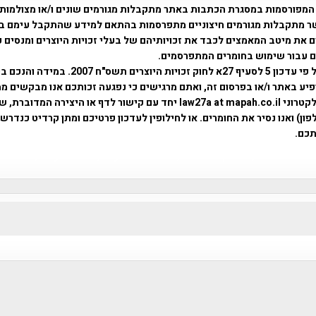
המפורסמות במסגרת הכתבות באתר מתקבלות מגורמים שונים ו/או מצולמות
ר מתקבלות מגורמים חיצוניים מתפרסמות בהתאם למידע שהתקבל עימם ב
 את מיטב המאמצים לכבד את זכויותיהם של בעלי זכויות היוצרים ומנסים 
ים עבור שימוש בחומרים המתפרסמים.
השימוש נעשה על פי עדכון 5 לסעיף 27א לחוק זכויות היוצרים ת
פיע באתר ו/או בפרסום זה, ואתם מרגישים כי נפגעה זכותכם אנו מבקשים ממ
באמצעות דואר אלקטרוני law27a at mapah.co.il יחד עם קישור לדף או היצירה המדו
ון) ואנו נסיר את החומרים. או לחילופין לעדכון פרטיכם ומתן קרדיט כנדרש 
כם.
פרוייקט טיגארט , Efi Elian , Tegart Fort , tegart fortress