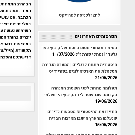
הבהרה:
התמונות 
האתר. תמונות אש
לחצו לכניסה לפרוייקט
הכתבה. אנו עושים
בעלי זכויות יוצר
הפרסומים האחרונים
יוצרים בחומר המו
הסיפור מאחורי מטוס הווטור של קיבוץ כפר
תקשורת (מייל/טלפ
גלעדי | נפתלי פורת ז"ל
11/07/2026
דרישתכם והסכמת
היסטוריה מתחת לרגליים | המערה הנדירה
אפי אליאן , היסטוריה על המפה , 
מטלטלת את הארכיאולוגים בפוריידיס
21/06/2026
תעלומה מתחת לפני השטח: המנהרה
הקדומה שנחשפה ליד הקיבוץ הירושלמי
19/06/2026
החזירו את ההיסטוריה! מטבעות נדירים
שנעלמו מהארץ הושבו מארצות הברית
15/06/2026