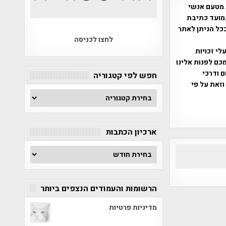
 מטעם אנשי
מועד כתיבת
ככל הניתן לאתר
לחצו לכניסה
שס"ח 2007. במידה והנכם בעלי זכויות
כם לפנות אלינו
ברת, שם ודרכי
חפש לפי קטגוריה
וזאת על פי
חפש
לפי
קטגוריה
ארכיון הכתבות
ארכיון
הכתבות
הרשומות והעמודים הנצפים ביותר
מדיניות פרטיות