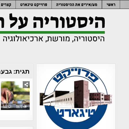
Ski
ראשי
מע/אירים את ההיסטוריה
פרוייקט טיגארט
קצרים
t
conten
תגית:
גבעת
50
1977