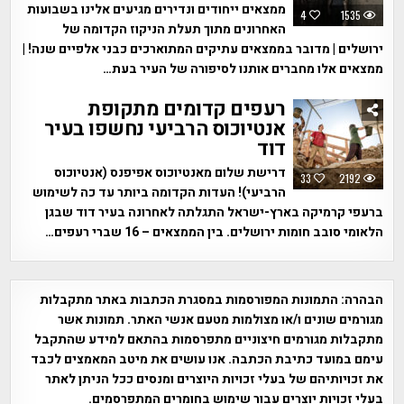
ממצאים ייחודים ונדירים מגיעים אלינו בשבועות
4
1535
האחרונים מתוך תעלת הניקוז הקדומה של
ירושלים | מדובר בממצאים עתיקים המתוארכים כבני אלפיים שנה! |
ממצאים אלו מחברים אותנו לסיפורה של העיר בעת…
רעפים קדומים מתקופת
אנטיוכוס הרביעי נחשפו בעיר
דוד
דרישת שלום מאנטיוכוס אפיפנס (אנטיוכוס
33
2192
הרביעי)! העדות הקדומה ביותר עד כה לשימוש
ברעפי קרמיקה בארץ-ישראל התגלתה לאחרונה בעיר דוד שבגן
הלאומי סובב חומות ירושלים. בין הממצאים – 16 שברי רעפים…
הבהרה:
התמונות המפורסמות במסגרת הכתבות באתר מתקבלות
מגורמים שונים ו/או מצולמות מטעם אנשי האתר. תמונות אשר
מתקבלות מגורמים חיצוניים מתפרסמות בהתאם למידע שהתקבל
עימם במועד כתיבת הכתבה. אנו עושים את מיטב המאמצים לכבד
את זכויותיהם של בעלי זכויות היוצרים ומנסים ככל הניתן לאתר
בעלי זכויות יוצרים עבור שימוש בחומרים המתפרסמים.