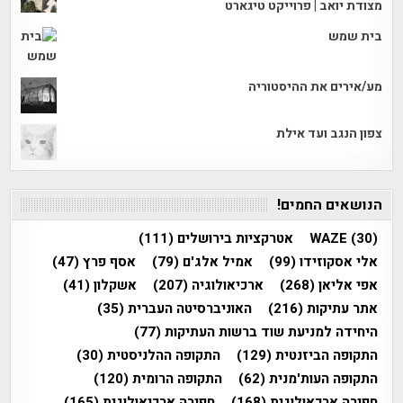
מצודת יואב | פרוייקט טיגארט
בית שמש
מע/אירים את ההיסטוריה
צפון הנגב ועד אילת
הנושאים החמים!
(30)
WAZE
אטרקציות בירושלים
(111)
אלי אסקוזידו
(99)
אמיל אלג'ם
(79)
אסף פרץ
(47)
אפי אליאן
(268)
ארכיאולוגיה
(207)
אשקלון
(41)
אתר עתיקות
(216)
האוניברסיטה העברית
(35)
היחידה למניעת שוד ברשות העתיקות
(77)
התקופה הביזנטית
(129)
התקופה ההלניסטית
(30)
התקופה העות'מנית
(62)
התקופה הרומית
(120)
חפירה ארכאולוגית
(168)
חפירה ארכיאולוגית
(165)