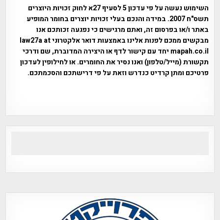
השימוש נעשה על פי עדכון 5 לסעיף 27א לחוק זכויות היוצרים
תשס"ח 2007. במידה והנכם בעלי זכויות יוצרים בחומר המופיע
באתר ו/או בפרסום זה, ואתם מרגישים כי נפגעה זכותכם אנו
מבקשים ממכם לפנות אלינו באמצעות דואר אלקטרוני law27a at
mapah.co.il יחד עם קישור לדף או היצירה המדוברת, שם ודרכי
תקשורת (מייל/טלפון) ואנו נסיר את החומרים. או לחילופין לעדכון
פרטיכם ומתן קרדיט כנדרש וזאת על פי דרישתכם והסכמתכם.
אפי אליאן , היסטוריה על המפה , פרוייקט טיגארט , Efi Elian ,
Tegart Fort , tegart fortress