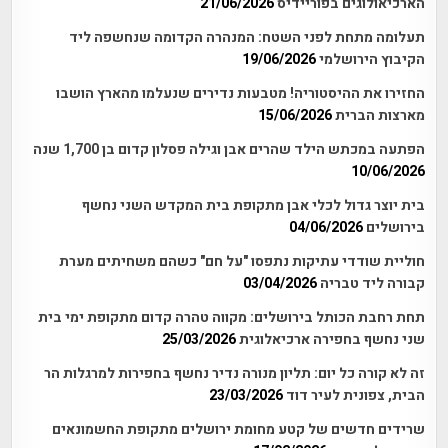
הארכיאולוגים בפוריידיס
21/06/2026
תעלומה מתחת לפני השטח: המנהרה הקדומה שנחשפה ליד
הקיבוץ הירושלמי
19/06/2026
החזירו את ההיסטוריה! מטבעות נדירים שנעלמו מהארץ הושבו
מארצות הברית
15/06/2026
הפתעה במכתש הילד שהרים אבן וגילה פסלון קדום בן 1,700 שנה
10/06/2026
בית יוצר גדול לכלי אבן מתקופת בית המקדש השני נחשף
בירושלים
04/06/2026
חוליית שודדי עתיקות נתפסו "על חם" כשהם משחיתים מערת
קבורה ליד טבריה
03/04/2026
תחת רחבת הכותל בירושלים: מקווה טהרה קדום מתקופת ימי בית
שני נחשף בחפירה ארכיאלוגית
25/03/2026
זה לא קורה כל יום: תליון מנורה נדיר נחשף בחפירות למרגלות הר
הבית, צפונית לעיר דוד
23/03/2026
שרידים חדשים של קטע מחומת ירושלים מתקופת החשמונאים