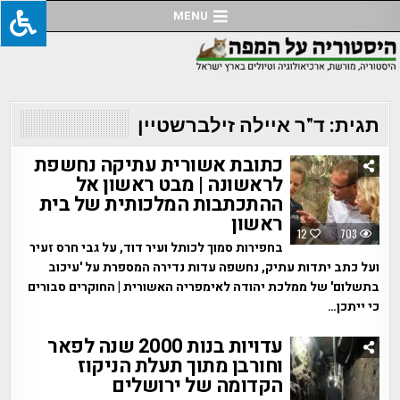
Ski
MENU
t
conten
תגית:
ד"ר איילה זילברשטיין
כתובת אשורית עתיקה נחשפת
לראשונה | מבט ראשון אל
ההתכתבות המלכותית של בית
ראשון
12
703
בחפירות סמוך לכותל ועיר דוד, על גבי חרס זעיר
ועל כתב יתדות עתיק, נחשפה עדות נדירה המספרת על 'עיכוב
בתשלום' של ממלכת יהודה לאימפריה האשורית | החוקרים סבורים
כי ייתכן…
עדויות בנות 2000 שנה לפאר
וחורבן מתוך תעלת הניקוז
הקדומה של ירושלים