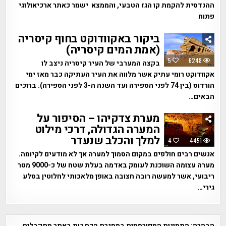
ההנדסית להקמת קו הגז הטבעי, והממצא ישמר כאתר ארכיאולוגי
פתוח
ביקור באקוודוקט בחוף קיסריה
(אמת המים קיסריה)
5
6248
בקצה המערבי של העיר קיסריה ניצב לו
אקוודוקט רומי עתיק אשר מלווה את העיר העתיקה כבר מאז ימי
הורדוס (בין 74 לפני הספירה ועד השנה ה-3 לפני הספירה). ברוכים
הבאים…
מערת צדקיהו – הסיפור על
המערה הגדולה, דרכי מילוט
למלך והכלב שנעדר
4
4451
אנשים רבים חולפים במקום הסמוך למערה אך לא מודעים לקיומה.
מערה עצומה השוכנת לעומק באדמה בעלת שטח של כ-9000 מטר
ריבועי, אשר למעשה רובה חצובה באופן מלאכותי לחלוטין בסלע
גירי…
הבהרה:
התמונות המפורסמות במסגרת הכתבות באתר מתקבלות