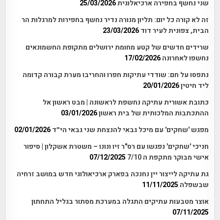
שני נחשף בחפירה ארכיאלוגית
25/03/2026
זה לא קורה כל יום: תליון מנורה נדיר נחשף בחפירות למרגלות הר
הבית, צפונית לעיר דוד
23/03/2026
שרידים חדשים של קטע מחומת ירושלים מתקופת החשמונאים
נחשפו לאחרונה
17/02/2026
נתפסו על חם: שודדי עתיקות חפרו והחריבו מערת קבורה קדומה
ליד חיטין
20/01/2026
כתובת אשורית עתיקה נחשפת לראשונה | מבט ראשון אל
ההתכתבות המלכותית של בית ראשון
03/01/2026
מפגש 'שחקים' עם מיכל גבאי להנצחת שני גבאי הי״ד
02/01/2026
חניכי 'שחקים' נפגשו עם רס"ר זיו ונונו – משטרת אשקלון | סיפור
אישי מבוקר מתקפת ה 7/10
07/12/2025
גת עתיקה לייצור יין נחנכה בפארק ארכיאולוגי חדש במושב זרחיה
שבשפלה
11/11/2025
אוצר מטבעות עתיקים התגלה במערכת מסתור בגליל התחתון
07/11/2025