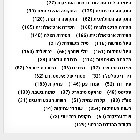
היחידה למניעת שוד ברשות העתיקות
(77)
התקופה הביזנטית
(129)
התקופה ההלניסטית
(30)
התקופה העות'מנית
(62)
התקופה הרומית
(120)
חפירה ארכאולוגית
(168)
חפירה ארכיאולוגית
(165)
חפירות ארכיאולוגיות
(166)
חפירות הצלה
(140)
טיול מורשת
(116)
טיול משפחות
(217)
טיול עתיקות
(151)
יולי שוורץ
(66)
ירושלים
(160)
מלחמת העצמאות
(114)
מצודת טגארט
(33)
מצודת טיגארט
(37)
מצרים
(36)
משטרת ישראל
(82)
ניר דיסטלפלד
(32)
סטורי של אינסטגרם
(62)
עיר דוד
(52)
עמוד ענן
(146)
עתיקות
(183)
פסיפס
(48)
פרויקט טיגארט
(37)
פתוח בשבת
(130)
צה"ל
(80)
קלרה עמית
(51)
רשות הטבע והגנים
(31)
רשות העתיקות
(354)
שודדי עתיקות
(44)
שוד עתיקות
(60)
תקופת בית שני
(73)
תקופת המנדט הבריטי
(129)