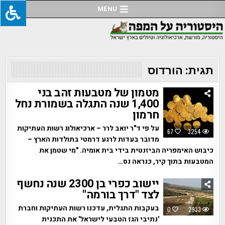
Ski
MENU
t
conten
תגית:
הורדוס
מטמון של מטבעות זהב בני
1,400 שנה התגלה בשמורת נחל
חרמון
על פי ד"ר יואב לרר – ארכיאולוג רשות העתיקות
67
3254
מדובר בעדות לרגע דרמטי בתולדות הארץ –
כיבוש האימפריה הביזנטית בידי בית אומיה. "מי שטמן את
המטבעות בתוך קיר, כנראה נס…
יישוב כפרי בן 2300 שנה נחשף
לצד "דרך בורמה"
בעקבות התגלית, עדכנו רשות העתיקות וחברת
0
2933
'נתיבי הגז הטבעי לישראל' את התכנית