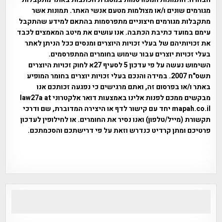
מגורמים שונים ו/או מצולמות מטעם אנשי האתר. תמונות אשר
מתקבלות מגורמים חיצוניים מתפרסמות בהתאם למידע שהתקבל
עימם במועד כתיבת הכתבה. אנו עושים את מיטב המאמצים לכבד
את זכויותיהם של בעלי זכויות היוצרים ומנסים ככל הניתן לאתר
בעלי זכויות יוצרים עבור שימוש בחומרים המתפרסמים.
השימוש נעשה על פי עדכון 5 לסעיף 27א לחוק זכויות היוצרים
תשס"ח 2007. במידה והנכם בעלי זכויות יוצרים בחומר המופיע
באתר ו/או בפרסום זה, ואתם מרגישים כי נפגעה זכותכם אנו
מבקשים ממכם לפנות אלינו באמצעות דואר אלקטרוני law27a at
mapah.co.il יחד עם קישור לדף או היצירה המדוברת, שם ודרכי
תקשורת (מייל/טלפון) ואנו נסיר את החומרים. או לחילופין לעדכון
פרטיכם ומתן קרדיט כנדרש וזאת על פי דרישתכם והסכמתכם.
אפי אליאן , היסטוריה על המפה , פרוייקט טיגארט , Efi Elian ,
Tegart Fort , tegart fortress