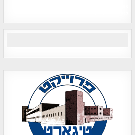
אפי אליאן , היסטוריה על המפה , פרוייקט טיגארט , Efi Elian ,
Tegart Fort , tegart fortress