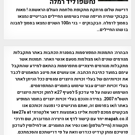
נחשפו ליד רמלה
דרישת שלום מרתקת מתקופת מלחמת העולם הראשונה ! מאות
בקבוקי שתיה חריפה שהיו בשימוש החיילים הבריטיים נמצאו
בסמוך לרמלה. הבקבוקים – בני ה100 השנים נמצאו בסמוך למבנה
בו שהו החיילים…
הבהרה:
התמונות המפורסמות במסגרת הכתבות באתר מתקבלות
מגורמים שונים ו/או מצולמות מטעם אנשי האתר. תמונות אשר
מתקבלות מגורמים חיצוניים מתפרסמות בהתאם למידע שהתקבל
עימם במועד כתיבת הכתבה. אנו עושים את מיטב המאמצים לכבד
את זכויותיהם של בעלי זכויות היוצרים ומנסים ככל הניתן לאתר
בעלי זכויות יוצרים עבור שימוש בחומרים המתפרסמים.
השימוש נעשה על פי עדכון 5 לסעיף 27א לחוק זכויות היוצרים
תשס"ח 2007. במידה והנכם בעלי זכויות יוצרים בחומר המופיע
באתר ו/או בפרסום זה, ואתם מרגישים כי נפגעה זכותכם אנו
מבקשים ממכם לפנות אלינו באמצעות דואר אלקטרוני law27a at
mapah.co.il יחד עם קישור לדף או היצירה המדוברת, שם ודרכי
תקשורת (מייל/טלפון) ואנו נסיר את החומרים. או לחילופין לעדכון
פרטיכם ומתן קרדיט כנדרש וזאת על פי דרישתכם והסכמתכם.