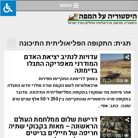
Ski
MENU
t
conten
תגית:
התקופה הפליאוליתית התיכונה
עדויות לנתיב יציאת האדם
המודרני מאפריקה התגלו
בדימונה
בסמוך לדימונה התקיימו חפירות
73
3139
ארכאולוגיות לשם הקמת שדה סולרי חדש התגלה
אתר סיתות צור שמקורו בתקופה הפליאוליתית התיכונה. מדובר
בתקופה פרה-היסטורית שהתקיימה בין 250 ל-50 אלף שנים טרם
זמננו. כתב: אפי…
דרישת שלום ממלחמת העולם
הראשונה – מאות בקבוקי שתיה
חריפה של חיילים בריטים
12
2857