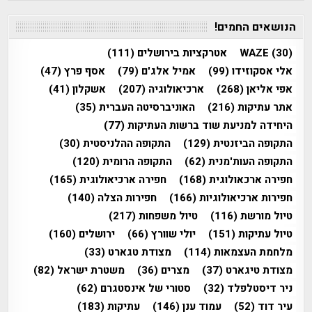
הנושאים החמים!
(30)
WAZE
אטרקציות בירושלים
(111)
אלי אסקוזידו
(99)
אמיל אלג'ם
(79)
אסף פרץ
(47)
אפי אליאן
(268)
ארכיאולוגיה
(207)
אשקלון
(41)
אתר עתיקות
(216)
האוניברסיטה העברית
(35)
היחידה למניעת שוד ברשות העתיקות
(77)
התקופה הביזנטית
(129)
התקופה ההלניסטית
(30)
התקופה העות'מנית
(62)
התקופה הרומית
(120)
חפירה ארכאולוגית
(168)
חפירה ארכיאולוגית
(165)
חפירות ארכיאולוגיות
(166)
חפירות הצלה
(140)
טיול מורשת
(116)
טיול משפחות
(217)
טיול עתיקות
(151)
יולי שוורץ
(66)
ירושלים
(160)
מלחמת העצמאות
(114)
מצודת טגארט
(33)
מצודת טיגארט
(37)
מצרים
(36)
משטרת ישראל
(82)
ניר דיסטלפלד
(32)
סטורי של אינסטגרם
(62)
עיר דוד
(52)
עמוד ענן
(146)
עתיקות
(183)