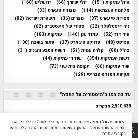
טיול עתיקות
(151)
יולי שוורץ
(66)
ירושלים
(160)
מלחמת העצמאות
(114)
מצודת טגארט
(33)
מצודת טיגארט
(37)
מצרים
(36)
משטרת ישראל
(82)
ניר דיסטלפלד
(32)
סטורי של אינסטגרם
(62)
עיר דוד
(52)
עמוד ענן
(146)
עתיקות
(183)
פסיפס
(48)
פרויקט טיגארט
(37)
פתוח בשבת
(130)
צה"ל
(80)
קלרה עמית
(51)
רשות הטבע והגנים
(31)
רשות העתיקות
(354)
שודדי עתיקות
(44)
שוד עתיקות
(60)
תקופת בית שני
(73)
תקופת המנדט הבריטי
(129)
עד כה צפו ב"היסטוריה על המפה"
2,510,638 מבקרים
היסטוריה על המפה
אנו משתמשים בקובצי Cookie כדי לשפר את
חוויית המשתמש שלך. המשך השימוש באתר מהווה הסכמה לשימוש
היסטוריה על המפה 2011-2026 | פרוייקט טיגארט 2012-2026|
www.mapah.co.il | www.tegart.uk
בקובצי עוגיות.