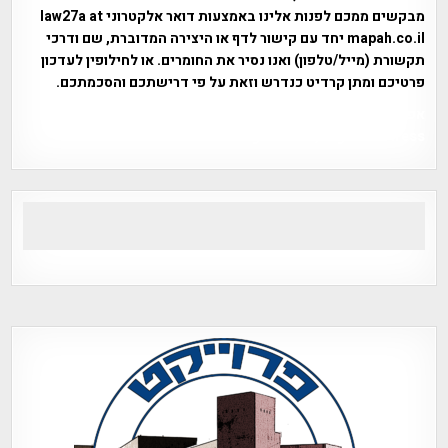
מבקשים ממכם לפנות אלינו באמצעות דואר אלקטרוני law27a at
mapah.co.il יחד עם קישור לדף או היצירה המדוברת, שם ודרכי
תקשורת (מייל/טלפון) ואנו נסיר את החומרים. או לחילופין לעדכון
פרטיכם ומתן קרדיט כנדרש וזאת על פי דרישתכם והסכמתכם.
אפי אליאן , היסטוריה על המפה , פרוייקט טיגארט , Efi Elian ,
Tegart Fort , tegart fortress