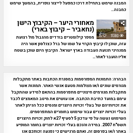
המבנה שימש בתחילת דרכו כמפעל לייצור גופרית, בהמשך שימש
כמבנה…
מאחורי היער – הקיבוץ הישן
(נחאביר – קיבוץ בארי)
15
11380
מספר קילומטרים בודדים מהגבול מול רצועת
עזה, שוכן לו קיבוץ הקרוי על שמו של ברל כצנלסון אשר היה
ממנהיגי תנועת העבודה בארץ ישראל. הקיבוץ היום שוכן בשטח
אליו הועבר לאחר…
הבהרה:
התמונות המפורסמות במסגרת הכתבות באתר מתקבלות
מגורמים שונים ו/או מצולמות מטעם אנשי האתר. תמונות אשר
מתקבלות מגורמים חיצוניים מתפרסמות בהתאם למידע שהתקבל
עימם במועד כתיבת הכתבה. אנו עושים את מיטב המאמצים לכבד
את זכויותיהם של בעלי זכויות היוצרים ומנסים ככל הניתן לאתר
בעלי זכויות יוצרים עבור שימוש בחומרים המתפרסמים.
השימוש נעשה על פי עדכון 5 לסעיף 27א לחוק זכויות היוצרים
תשס"ח 2007. במידה והנכם בעלי זכויות יוצרים בחומר המופיע
באתר ו/או בפרסום זה, ואתם מרגישים כי נפגעה זכותכם אנו