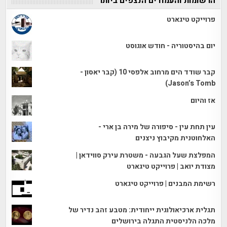
הרשומות והעמודים הנצפים ביותר
פרוייקט טיגארט
יום בהיסטוריה - חודש אוגוסט
קבר שודד הים מרחוב אלפסי 10 (קבר יאסון -
Jason’s Tomb)
אז והיום
עין תחת עין - סיפורה של מירה בן ארי -
האלחוטנית מקיבוץ ניצנים
המפלצת שעל הגבעה - משטרת עירק סווידאן |
מצודת יואב | פרוייקט טיגארט
רשימת המבנים | פרוייקט טיגארט
תגלית ארכיאולוגית ייחודית: מטבע זהב נדיר של
מלכה הלניסטית התגלה בירושלים