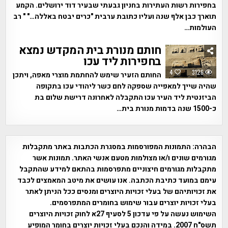
בחפירות רשות העתירות בחניון גבעתי שבעיר דוד ירושלים. הקמע
תוארך כבן אלף שנה ועליו כתובת ערבית "כרים יבטח באללה…" " רב
העולמות…
חותם מנורת בית המקדש נמצא
בחפירות ליד עכו
4
3126
החותם הזעיר שימש להחתמת מוצרי מאפה, ויתכן
שהיה שייך למאפייה שספקה לחם כשר ליהודי עכו בתקופה
הביזנטית ליד העיר עכו התקבלה לאחרונה דרישת שלום בת
כ-1500 שנה בדמות מנורת בית…
הבהרה:
התמונות המפורסמות במסגרת הכתבות באתר מתקבלות
מגורמים שונים ו/או מצולמות מטעם אנשי האתר. תמונות אשר
מתקבלות מגורמים חיצוניים מתפרסמות בהתאם למידע שהתקבל
עימם במועד כתיבת הכתבה. אנו עושים את מיטב המאמצים לכבד
את זכויותיהם של בעלי זכויות היוצרים ומנסים ככל הניתן לאתר
בעלי זכויות יוצרים עבור שימוש בחומרים המתפרסמים.
השימוש נעשה על פי עדכון 5 לסעיף 27א לחוק זכויות היוצרים
תשס"ח 2007. במידה והנכם בעלי זכויות יוצרים בחומר המופיע