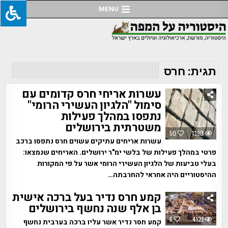
Ski
MENU
t
conten
תגית:
חרס
עשרות אריחי חרס קדומים עם
סימול "הלגיון העשירי הרומי"
נתפסו במהלך פעילות
משטרתית בירושלים
50
1390
עשרות אריחים עתיקים עשוים חרס נתפסו ברכב
פרטי במהלך פעילות של בלשי ימ"ר ירושלים. האריחים שנמצאו:
בעלי טביעות של הלגיון העשירי הרומי אשר על פי המקורות
ההיסטוריים היה אחראי להחרבתה…
קמע חרס נדיר בעל ברכה אישית
בן אלף שנה נחשף בירושלים
6
4121
קמע חסר נדיר אשר עליו ברכה בערבית נחשף