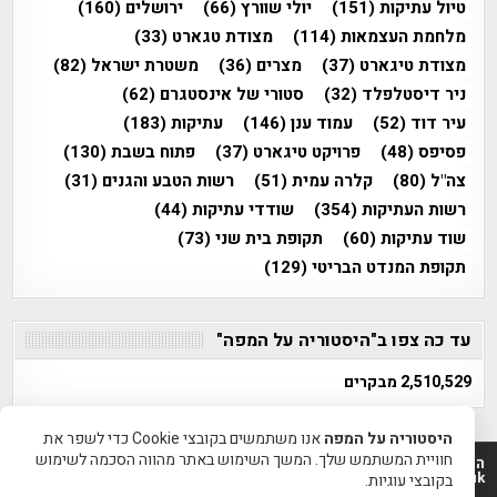
טיול עתיקות
(151)
יולי שוורץ
(66)
ירושלים
(160)
מלחמת העצמאות
(114)
מצודת טגארט
(33)
מצודת טיגארט
(37)
מצרים
(36)
משטרת ישראל
(82)
ניר דיסטלפלד
(32)
סטורי של אינסטגרם
(62)
עיר דוד
(52)
עמוד ענן
(146)
עתיקות
(183)
פסיפס
(48)
פרויקט טיגארט
(37)
פתוח בשבת
(130)
צה"ל
(80)
קלרה עמית
(51)
רשות הטבע והגנים
(31)
רשות העתיקות
(354)
שודדי עתיקות
(44)
שוד עתיקות
(60)
תקופת בית שני
(73)
תקופת המנדט הבריטי
(129)
עד כה צפו ב"היסטוריה על המפה"
2,510,529 מבקרים
היסטוריה על המפה
אנו משתמשים בקובצי Cookie כדי לשפר את
חוויית המשתמש שלך. המשך השימוש באתר מהווה הסכמה לשימוש
היסטוריה על המפה 2011-2026 | פרוייקט טיגארט 2012-2026|
www.mapah.co.il | www.tegart.uk
בקובצי עוגיות.