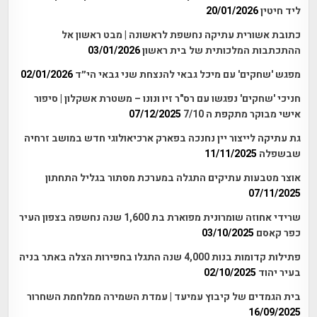
ליד חיטין
20/01/2026
כתובת אשורית עתיקה נחשפת לראשונה | מבט ראשון אל
ההתכתבות המלכותית של בית ראשון
03/01/2026
מפגש 'שחקים' עם מיכל גבאי להנצחת שני גבאי הי״ד
02/01/2026
חניכי 'שחקים' נפגשו עם רס"ר זיו ונונו – משטרת אשקלון | סיפור
אישי מבוקר מתקפת ה 7/10
07/12/2025
גת עתיקה לייצור יין נחנכה בפארק ארכיאולוגי חדש במושב זרחיה
שבשפלה
11/11/2025
אוצר מטבעות עתיקים התגלה במערכת מסתור בגליל התחתון
07/11/2025
שרידי אחוזה שומרונית מפוארת בת 1,600 שנה נחשפה בצפון העיר
כפר קאסם
03/10/2025
פתילות קדומות בנות 4,000 שנה התגלו בחפירות הצלה באתר בניה
בעיר יהוד
02/10/2025
בית הגמדים של קיבוץ עמיעד | עמדת השמירה ממלחמת השחרור
16/09/2025