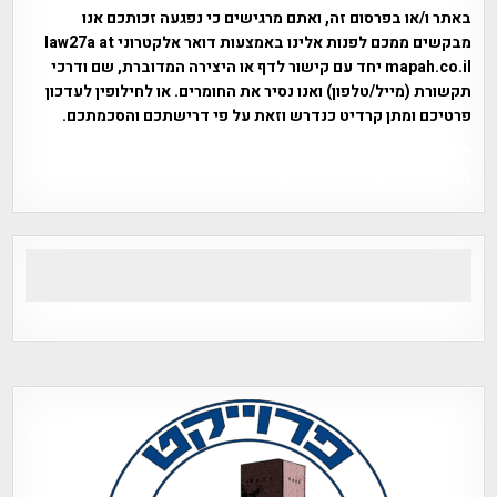
באתר ו/או בפרסום זה, ואתם מרגישים כי נפגעה זכותכם אנו
מבקשים ממכם לפנות אלינו באמצעות דואר אלקטרוני law27a at
mapah.co.il יחד עם קישור לדף או היצירה המדוברת, שם ודרכי
תקשורת (מייל/טלפון) ואנו נסיר את החומרים. או לחילופין לעדכון
פרטיכם ומתן קרדיט כנדרש וזאת על פי דרישתכם והסכמתכם.
אפי אליאן , היסטוריה על המפה , פרוייקט טיגארט , Efi Elian ,
Tegart Fort , tegart fortress