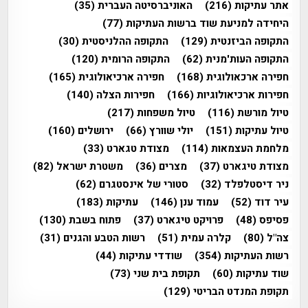
אתר עתיקות
(216)
האוניברסיטה העברית
(35)
היחידה למניעת שוד ברשות העתיקות
(77)
התקופה הביזנטית
(129)
התקופה ההלניסטית
(30)
התקופה העות'מנית
(62)
התקופה הרומית
(120)
חפירה ארכאולוגית
(168)
חפירה ארכיאולוגית
(165)
חפירות ארכיאולוגיות
(166)
חפירות הצלה
(140)
טיול מורשת
(116)
טיול משפחות
(217)
טיול עתיקות
(151)
יולי שוורץ
(66)
ירושלים
(160)
מלחמת העצמאות
(114)
מצודת טגארט
(33)
מצודת טיגארט
(37)
מצרים
(36)
משטרת ישראל
(82)
ניר דיסטלפלד
(32)
סטורי של אינסטגרם
(62)
עיר דוד
(52)
עמוד ענן
(146)
עתיקות
(183)
פסיפס
(48)
פרויקט טיגארט
(37)
פתוח בשבת
(130)
צה"ל
(80)
קלרה עמית
(51)
רשות הטבע והגנים
(31)
רשות העתיקות
(354)
שודדי עתיקות
(44)
שוד עתיקות
(60)
תקופת בית שני
(73)
תקופת המנדט הבריטי
(129)