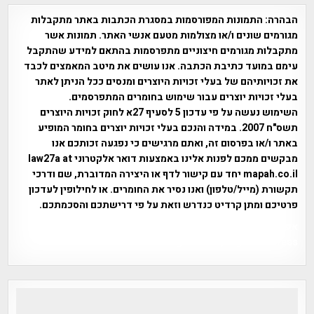
הבהרה:
התמונות המפורסמות במסגרת הכתבות באתר מתקבלות
מגורמים שונים ו/או מצולמות מטעם אנשי האתר. תמונות אשר
מתקבלות מגורמים חיצוניים מתפרסמות בהתאם למידע שהתקבל
עימם במועד כתיבת הכתבה. אנו עושים את מיטב המאמצים לכבד
את זכויותיהם של בעלי זכויות היוצרים ומנסים ככל הניתן לאתר
בעלי זכויות יוצרים עבור שימוש בחומרים המתפרסמים.
השימוש נעשה על פי עדכון 5 לסעיף 27א לחוק זכויות היוצרים
תשס"ח 2007. במידה והנכם בעלי זכויות יוצרים בחומר המופיע
באתר ו/או בפרסום זה, ואתם מרגישים כי נפגעה זכותכם אנו
מבקשים ממכם לפנות אלינו באמצעות דואר אלקטרוני law27a at
mapah.co.il יחד עם קישור לדף או היצירה המדוברת, שם ודרכי
תקשורת (מייל/טלפון) ואנו נסיר את החומרים. או לחילופין לעדכון
פרטיכם ומתן קרדיט כנדרש וזאת על פי דרישתכם והסכמתכם.
אפי אליאן , היסטוריה על המפה , פרוייקט טיגארט , Efi Elian ,
Tegart Fort , tegart fortress