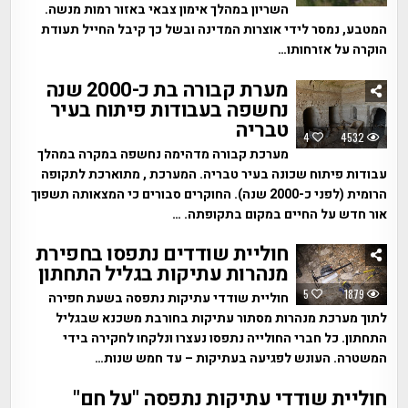
השריון במהלך אימון צבאי באזור רמות מנשה.
המטבע, נמסר לידי אוצרות המדינה ובשל כך קיבל החייל תעודת
הוקרה על אזרחותו…
מערת קבורה בת כ-2000 שנה
נחשפה בעבודות פיתוח בעיר
טבריה
4
4532
מערכת קבורה מדהימה נחשפה במקרה במהלך
עבודות פיתוח שכונה בעיר טבריה. המערכת , מתוארכת לתקופה
הרומית (לפני כ-2000 שנה). החוקרים סבורים כי המצאותה תשפוך
אור חדש על החיים במקום בתקופתה. …
חוליית שודדים נתפסו בחפירת
מנהרות עתיקות בגליל התחתון
5
1879
חוליית שודדי עתיקות נתפסה בשעת חפירה
לתוך מערכת מנהרות מסתור עתיקות בחורבת משכנא שבגליל
התחתון. כל חברי החולייה נתפסו נעצרו ונלקחו לחקירה בידי
המשטרה. העונש לפגיעה בעתיקות – עד חמש שנות…
חוליית שודדי עתיקות נתפסה "על חם"