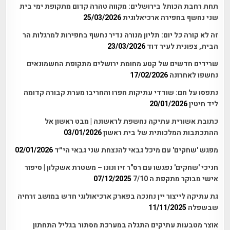
תחת רחבת הכותל בירושלים: מקווה טהרה קדום מתקופת ימי בית
שני נחשף בחפירה ארכיאלוגית
25/03/2026
זה לא קורה כל יום: תליון מנורה נדיר נחשף בחפירות למרגלות הר
הבית, צפונית לעיר דוד
23/03/2026
שרידים חדשים של קטע מחומת ירושלים מתקופת החשמונאים
נחשפו לאחרונה
17/02/2026
נתפסו על חם: שודדי עתיקות חפרו והחריבו מערת קבורה קדומה
ליד חיטין
20/01/2026
כתובת אשורית עתיקה נחשפת לראשונה | מבט ראשון אל
ההתכתבות המלכותית של בית ראשון
03/01/2026
מפגש 'שחקים' עם מיכל גבאי להנצחת שני גבאי הי״ד
02/01/2026
חניכי 'שחקים' נפגשו עם רס"ר זיו ונונו – משטרת אשקלון | סיפור
אישי מבוקר מתקפת ה 7/10
07/12/2025
גת עתיקה לייצור יין נחנכה בפארק ארכיאולוגי חדש במושב זרחיה
שבשפלה
11/11/2025
אוצר מטבעות עתיקים התגלה במערכת מסתור בגליל התחתון