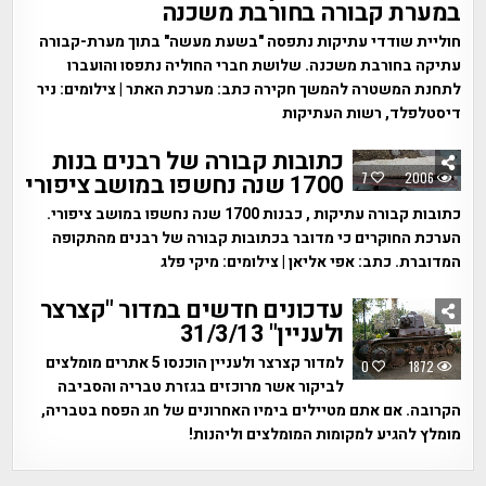
במערת קבורה בחורבת משכנה
חוליית שודדי עתיקות נתפסה "בשעת מעשה" בתוך מערת-קבורה
עתיקה בחורבת משכנה. שלושת חברי החוליה נתפסו והועברו
לתחנת המשטרה להמשך חקירה כתב: מערכת האתר | צילומים: ניר
דיסטלפלד, רשות העתיקות
כתובות קבורה של רבנים בנות
2006
7
1700 שנה נחשפו במושב ציפורי
כתובות קבורה עתיקות , כבנות 1700 שנה נחשפו במושב ציפורי.
הערכת החוקרים כי מדובר בכתובות קבורה של רבנים מהתקופה
המדוברת. כתב: אפי אליאן | צילומים: מיקי פלג
עדכונים חדשים במדור "קצרצר
ולעניין" 31/3/13
למדור קצרצר ולעניין הוכנסו 5 אתרים מומלצים
0
1872
לביקור אשר מרוכזים בגזרת טבריה והסביבה
הקרובה. אם אתם מטיילים בימיו האחרונים של חג הפסח בטבריה,
מומלץ להגיע למקומות המומלצים וליהנות!